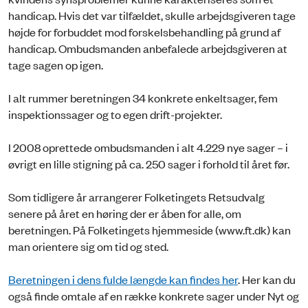
handicap. Hvis det var tilfældet, skulle arbejdsgiveren tage
højde for forbuddet mod forskelsbehandling på grund af
handicap. Ombudsmanden anbefalede arbejdsgiveren at
tage sagen op igen.
I alt rummer beretningen 34 konkrete enkeltsager, fem
inspektionssager og to egen drift-projekter.
I 2008 oprettede ombudsmanden i alt 4.229 nye sager – i
øvrigt en lille stigning på ca. 250 sager i forhold til året før.
Som tidligere år arrangerer Folketingets Retsudvalg
senere på året en høring der er åben for alle, om
beretningen. På Folketingets hjemmeside (www.ft.dk) kan
man orientere sig om tid og sted.
Beretningen i dens fulde længde kan findes her
. Her kan du
også finde omtale af en række konkrete sager under Nyt og