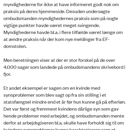
myndighederne for ikke at have informeret godt nok om
praksis på deres hjemmeside. Desuden undersøgte
ombudsmanden myndighedernes praksis som på nogle
vigtige punkter havde været meget svingende.
Myndighederne havde bl.a. i flere tilfælde været længe om
at ændre praksis når der kom nye meldinger fra EF-
domstolen.
Men beretningen viser at der er stor forskel på de over
4.000 sager som landede på ombudsmandens skrivebord i
fjor.
Et andet eksempel er sagen om en kvinde med
synsproblemer som blev sagt op fra sin stilling i et
statsfængsel mindre end et år før hun kunne gå på efterløn.
Det var først og fremmest kvindens dårlige syn som gav
hende problemer med arbejdet, og ombudsmanden mente
derfor at arbejdsgiveren bl.a. skulle have forholdt sig til om
kvindens synsproblemer kunne karakteriseres som et