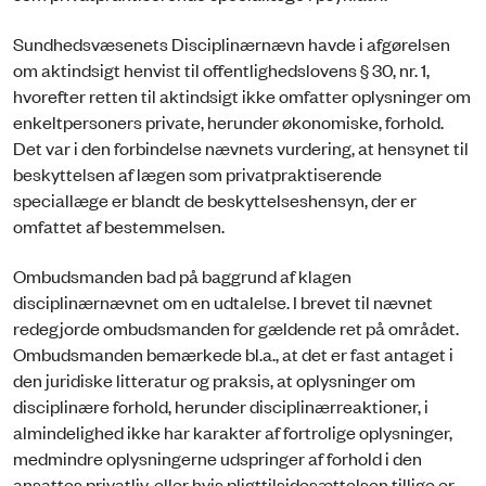
Sundhedsvæsenets Disciplinærnævn havde i afgørelsen
om aktindsigt henvist til offentlighedslovens § 30, nr. 1,
hvorefter retten til aktindsigt ikke omfatter oplysninger om
enkeltpersoners private, herunder økonomiske, forhold.
Det var i den forbindelse nævnets vurdering, at hensynet til
beskyttelsen af lægen som privatpraktiserende
speciallæge er blandt de beskyttelseshensyn, der er
omfattet af bestemmelsen.
Ombudsmanden bad på baggrund af klagen
disciplinærnævnet om en udtalelse. I brevet til nævnet
redegjorde ombudsmanden for gældende ret på området.
Ombudsmanden bemærkede bl.a., at det er fast antaget i
den juridiske litteratur og praksis, at oplysninger om
disciplinære forhold, herunder disciplinærreaktioner, i
almindelighed ikke har karakter af fortrolige oplysninger,
medmindre oplysningerne udspringer af forhold i den
ansattes privatliv, eller hvis pligttilsidesættelsen tillige er