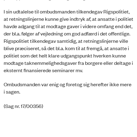
I sin udtalelse til ombudsmanden tilkendegav Rigspolitiet,
at retningslinjerne kunne give indtryk af, at ansatte i politiet
havde adgang til at modtage gaver i videre omfang end det,
der bl.a. følger af vejledning om god adfærd i det offentlige.
Rigspolitiet tilkendegav samtidig, at retningslinjerne ville
blive præciseret, så det bl.a. kom til at fremgå, at ansatte i
politiet som det helt klare udgangspunkt hverken kunne
modtage taknemmelighedsgaver fra borgere eller deltage i
eksternt finansierede seminarer mv.
Ombudsmanden var enig og foretog sig herefter ikke mere
i sagen.
(Sag nr. 17/00356)