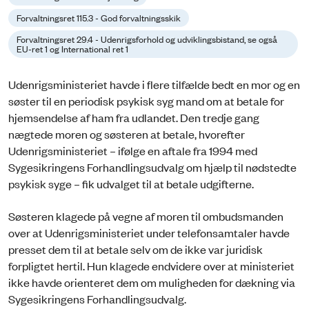
Forvaltningsret 115.3 - God forvaltningsskik
Forvaltningsret 29.4 - Udenrigsforhold og udviklingsbistand, se også
EU-ret 1 og International ret 1
Udenrigsministeriet havde i flere tilfælde bedt en mor og en
søster til en periodisk psykisk syg mand om at betale for
hjemsendelse af ham fra udlandet. Den tredje gang
nægtede moren og søsteren at betale, hvorefter
Udenrigsministeriet – ifølge en aftale fra 1994 med
Sygesikringens Forhandlingsudvalg om hjælp til nødstedte
psykisk syge – fik udvalget til at betale udgifterne.
Søsteren klagede på vegne af moren til ombudsmanden
over at Udenrigsministeriet under telefonsamtaler havde
presset dem til at betale selv om de ikke var juridisk
forpligtet hertil. Hun klagede endvidere over at ministeriet
ikke havde orienteret dem om muligheden for dækning via
Sygesikringens Forhandlingsudvalg.