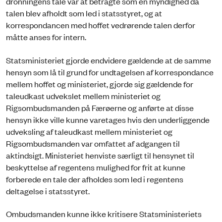
dronningens tale var at betragte som én myndighed da
talen blev afholdt som led i statsstyret, og at
korrespondancen med hoffet vedrørende talen derfor
måtte anses for intern.
Statsministeriet gjorde endvidere gældende at de samme
hensyn som lå til grund for undtagelsen af korrespondance
mellem hoffet og ministeriet, gjorde sig gældende for
taleudkast udvekslet mellem ministeriet og
Rigsombudsmanden på Færøerne og anførte at disse
hensyn ikke ville kunne varetages hvis den underliggende
udveksling af taleudkast mellem ministeriet og
Rigsombudsmanden var omfattet af adgangen til
aktindsigt. Ministeriet henviste særligt til hensynet til
beskyttelse af regentens mulighed for frit at kunne
forberede en tale der afholdes som led i regentens
deltagelse i statsstyret.
Ombudsmanden kunne ikke kritisere Statsministeriets