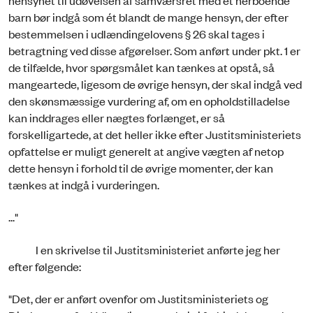
hensynet til udøvelsen af samværsret med et herboende
barn bør indgå som ét blandt de mange hensyn, der efter
bestemmelsen i udlændingelovens § 26 skal tages i
betragtning ved disse afgørelser. Som anført under pkt. 1 er
de tilfælde, hvor spørgsmålet kan tænkes at opstå, så
mangeartede, ligesom de øvrige hensyn, der skal indgå ved
den skønsmæssige vurdering af, om en opholdstilladelse
kan inddrages eller nægtes forlænget, er så
forskelligartede, at det heller ikke efter Justitsministeriets
opfattelse er muligt generelt at angive vægten af netop
dette hensyn i forhold til de øvrige momenter, der kan
tænkes at indgå i vurderingen.
..."
I en skrivelse til Justitsministeriet anførte jeg her
efter følgende:
"Det, der er anført ovenfor om Justitsministeriets og