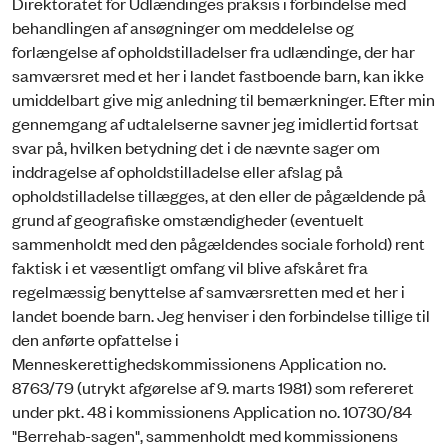
Direktoratet for Udlændinges praksis i forbindelse med
behandlingen af ansøgninger om meddelelse og
forlængelse af opholdstilladelser fra udlændinge, der har
samværsret med et her i landet fastboende barn, kan ikke
umiddelbart give mig anledning til bemærkninger. Efter min
gennemgang af udtalelserne savner jeg imidlertid fortsat
svar på, hvilken betydning det i de nævnte sager om
inddragelse af opholdstilladelse eller afslag på
opholdstilladelse tillægges, at den eller de pågældende på
grund af geografiske omstændigheder (eventuelt
sammenholdt med den pågældendes sociale forhold) rent
faktisk i et væsentligt omfang vil blive afskåret fra
regelmæssig benyttelse af samværsretten med et her i
landet boende barn. Jeg henviser i den forbindelse tillige til
den anførte opfattelse i
Menneskerettighedskommissionens Application no.
8763/79 (utrykt afgørelse af 9. marts 1981) som refereret
under pkt. 48 i kommissionens Application no. 10730/84
"Berrehab-sagen", sammenholdt med kommissionens