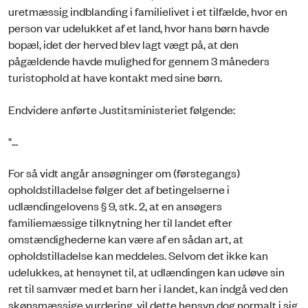
uretmæssig indblanding i familielivet i et tilfælde, hvor en
person var udelukket af et land, hvor hans børn havde
bopæl, idet der herved blev lagt vægt på, at den
pågældende havde mulighed for gennem 3 måneders
turistophold at have kontakt med sine børn.
Endvidere anførte Justitsministeriet følgende:
"...
For så vidt angår ansøgninger om (førstegangs)
opholdstilladelse følger det af betingelserne i
udlændingelovens § 9, stk. 2, at en ansøgers
familiemæssige tilknytning her til landet efter
omstændighederne kan være af en sådan art, at
opholdstilladelse kan meddeles. Selvom det ikke kan
udelukkes, at hensynet til, at udlændingen kan udøve sin
ret til samvær med et barn her i landet, kan indgå ved den
skønsmæssige vurdering, vil dette hensyn dog normalt i sig