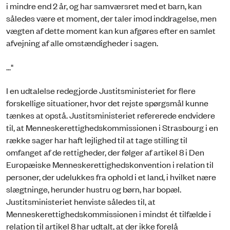
i mindre end 2 år, og har samværsret med et barn, kan
således være et moment, der taler imod inddragelse, men
vægten af dette moment kan kun afgøres efter en samlet
afvejning af alle omstændigheder i sagen.
..."
I en udtalelse redegjorde Justitsministeriet for flere
forskellige situationer, hvor det rejste spørgsmål kunne
tænkes at opstå. Justitsministeriet refererede endvidere
til, at Menneskerettighedskommissionen i Strasbourg i en
række sager har haft lejlighed til at tage stilling til
omfanget af de rettigheder, der følger af artikel 8 i Den
Europæiske Menneskerettighedskonvention i relation til
personer, der udelukkes fra ophold i et land, i hvilket nære
slægtninge, herunder hustru og børn, har bopæl.
Justitsministeriet henviste således til, at
Menneskerettighedskommissionen i mindst ét tilfælde i
relation til artikel 8 har udtalt, at der ikke forelå