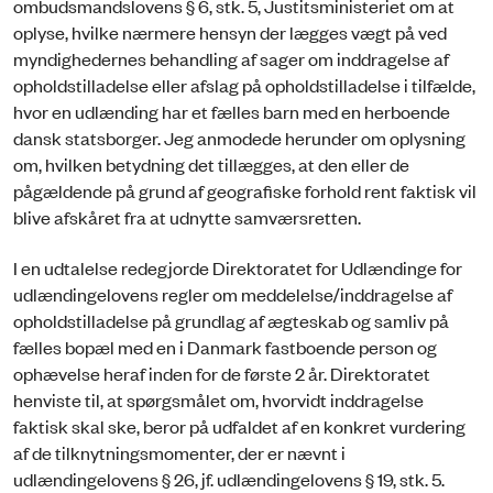
ombudsmandslovens § 6, stk. 5, Justitsministeriet om at
oplyse, hvilke nærmere hensyn der lægges vægt på ved
myndighedernes behandling af sager om inddragelse af
opholdstilladelse eller afslag på opholdstilladelse i tilfælde,
hvor en udlænding har et fælles barn med en herboende
dansk statsborger. Jeg anmodede herunder om oplysning
om, hvilken betydning det tillægges, at den eller de
pågældende på grund af geografiske forhold rent faktisk vil
blive afskåret fra at udnytte samværsretten.
I en udtalelse redegjorde Direktoratet for Udlændinge for
udlændingelovens regler om meddelelse/inddragelse af
opholdstilladelse på grundlag af ægteskab og samliv på
fælles bopæl med en i Danmark fastboende person og
ophævelse heraf inden for de første 2 år. Direktoratet
henviste til, at spørgsmålet om, hvorvidt inddragelse
faktisk skal ske, beror på udfaldet af en konkret vurdering
af de tilknytningsmomenter, der er nævnt i
udlændingelovens § 26, jf. udlændingelovens § 19, stk. 5.