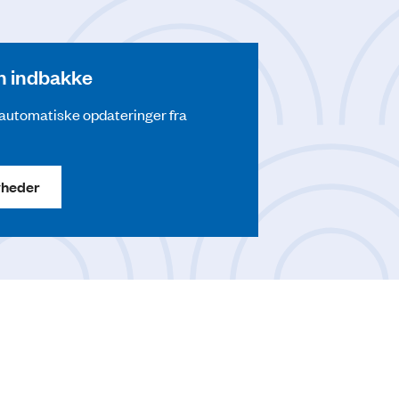
din indbakke
å automatiske opdateringer fra
yheder