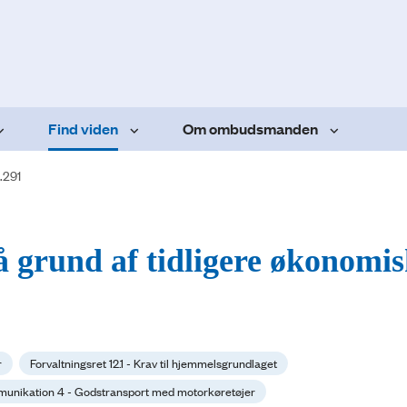
Find viden
Om ombudsmanden
.291
på grund af tidligere økonomi
r
Forvaltningsret 12.1 - Krav til hjemmelsgrundlaget
munikation 4 - Godstransport med motorkøretøjer