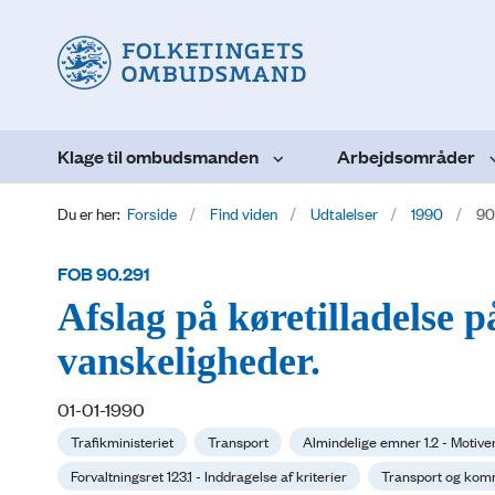
Klage til ombudsmanden
Arbejdsområder
Du er her:
Forside
Find viden
Udtalelser
1990
90
FOB 90.291
Afslag på køretilladelse 
vanskeligheder.
01-01-1990
Trafikministeriet
Transport
Almindelige emner 1.2 - Motive
Forvaltningsret 123.1 - Inddragelse af kriterier
Transport og kom