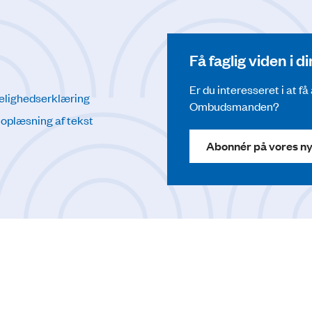
Få faglig viden i 
Er du interesseret i at f
elighedserklæring
Ombudsmanden?
l oplæsning af tekst
Abonnér på vores n