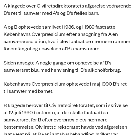
A klagede over Civilretsdirektoratets afgørelse vedrørende
B's ret til samvær med A's og B's fælles barn.
A og B ophævede samlivet i 1986, og i 1989 fastsatte
Københavns Overpræsidium efter ansøgning fra A en
samværsresolution, hvori blev fastsat de nærmere rammer
for omfanget og udøvelsen af B's samværsret.
Siden ansøgte A nogle gange om ophævelse af B's
samværsret bl.a. med henvisning til B's alkoholforbrug.
Københavns Overpræsidium ophævede i maj 1990 B's ret
til samvær med barnet.
B klagede herover til Civilretsdirektoratet, som i skrivelse
af 12. juli 1990 bestemte, at der skulle fastsættes
samværsret for B efter overpræsidiets nærmere
bestemmelse. Civilretsdirektoratet havde ved afgørelsen
lagt vægt på, at B var i antabusbehandling, hvilket var