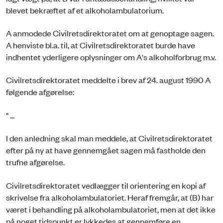
blevet bekræftet af et alkoholambulatorium.
A anmodede Civilretsdirektoratet om at genoptage sagen.
A henviste bl.a. til, at Civilretsdirektoratet burde have
indhentet yderligere oplysninger om A's alkoholforbrug m.v.
Civilretsdirektoratet meddelte i brev af 24. august 1990 A
følgende afgørelse:
" ...
I den anledning skal man meddele, at Civilretsdirektoratet
efter på ny at have gennemgået sagen må fastholde den
trufne afgørelse.
Civilretsdirektoratet vedlægger til orientering en kopi af
skrivelse fra alkoholambulatoriet. Heraf fremgår, at (B) har
været i behandling på alkoholambulatoriet, men at det ikke
på noget tidspunkt er lykkedes at gennemføre en