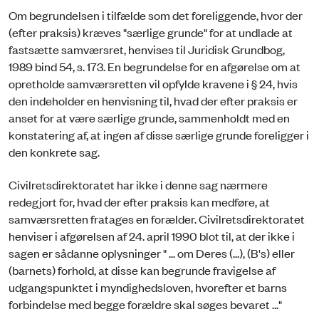
Om begrundelsen i tilfælde som det foreliggende, hvor der
(efter praksis) kræves "særlige grunde" for at undlade at
fastsætte samværsret, henvises til Juridisk Grundbog,
1989 bind 54, s. 173. En begrundelse for en afgørelse om at
opretholde samværsretten vil opfylde kravene i § 24, hvis
den indeholder en henvisning til, hvad der efter praksis er
anset for at være særlige grunde, sammenholdt med en
konstatering af, at ingen af disse særlige grunde foreligger i
den konkrete sag.
Civilretsdirektoratet har ikke i denne sag nærmere
redegjort for, hvad der efter praksis kan medføre, at
samværsretten fratages en forælder. Civilretsdirektoratet
henviser i afgørelsen af 24. april 1990 blot til, at der ikke i
sagen er sådanne oplysninger " ... om Deres (...), (B's) eller
(barnets) forhold, at disse kan begrunde fravigelse af
udgangspunktet i myndighedsloven, hvorefter et barns
forbindelse med begge forældre skal søges bevaret ..."