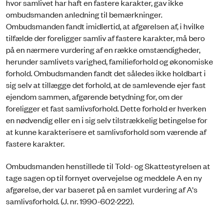
hvor samlivet har haft en fastere karakter, gav ikke
ombudsmanden anledning til bemærkninger.
Ombudsmanden fandt imidlertid, at afgørelsen af, i hvilke
tilfælde der foreligger samliv af fastere karakter, må bero
på en nærmere vurdering af en række omstændigheder,
herunder samlivets varighed, familieforhold og økonomiske
forhold. Ombudsmanden fandt det således ikke holdbart i
sig selv at tillægge det forhold, at de samlevende ejer fast
ejendom sammen, afgørende betydning for, om der
foreligger et fast samlivsforhold. Dette forhold er hverken
en nødvendig eller en i sig selv tilstrækkelig betingelse for
at kunne karakterisere et samlivsforhold som værende af
fastere karakter.
Ombudsmanden henstillede til Told- og Skattestyrelsen at
tage sagen op til fornyet overvejelse og meddele A en ny
afgørelse, der var baseret på en samlet vurdering af A's
samlivsforhold. (J. nr. 1990-602-222).