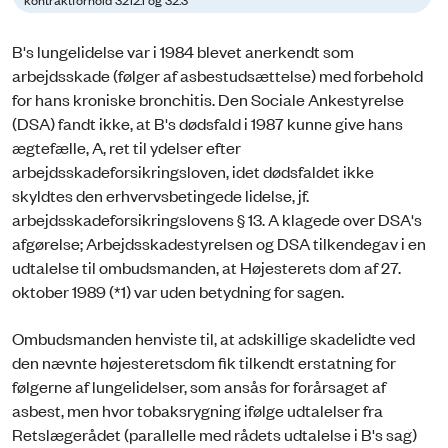
B's lungelidelse var i 1984 blevet anerkendt som
arbejdsskade (følger af asbestudsættelse) med forbehold
for hans kroniske bronchitis. Den Sociale Ankestyrelse
(DSA) fandt ikke, at B's dødsfald i 1987 kunne give hans
ægtefælle, A, ret til ydelser efter
arbejdsskadeforsikringsloven, idet dødsfaldet ikke
skyldtes den erhvervsbetingede lidelse, jf.
arbejdsskadeforsikringslovens § 13. A klagede over DSA's
afgørelse; Arbejdsskadestyrelsen og DSA tilkendegav i en
udtalelse til ombudsmanden, at Højesterets dom af 27.
oktober 1989 (*1) var uden betydning for sagen.
Ombudsmanden henviste til, at adskillige skadelidte ved
den nævnte højesteretsdom fik tilkendt erstatning for
følgerne af lungelidelser, som ansås for forårsaget af
asbest, men hvor tobaksrygning ifølge udtalelser fra
Retslægerådet (parallelle med rådets udtalelse i B's sag)