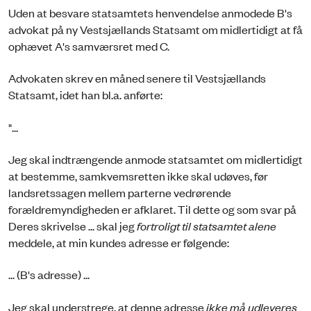
Uden at besvare statsamtets henvendelse anmodede B's
advokat på ny Vestsjællands Statsamt om midlertidigt at få
ophævet A's samværsret med C.
Advokaten skrev en måned senere til Vestsjællands
Statsamt, idet han bl.a. anførte:
"...
Jeg skal indtrængende anmode statsamtet om midlertidigt
at bestemme, samkvemsretten ikke skal udøves, før
landsretssagen mellem parterne vedrørende
forældremyndigheden er afklaret. Til dette og som svar på
Deres skrivelse ... skal jeg
fortroligt til statsamtet alene
meddele, at min kundes adresse er følgende:
... (B's adresse) ...
Jeg skal understrege, at denne adresse
ikke må udleveres