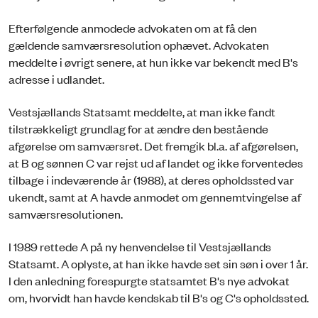
Efterfølgende anmodede advokaten om at få den
gældende samværsresolution ophævet. Advokaten
meddelte i øvrigt senere, at hun ikke var bekendt med B's
adresse i udlandet.
Vestsjællands Statsamt meddelte, at man ikke fandt
tilstrækkeligt grundlag for at ændre den bestående
afgørelse om samværsret. Det fremgik bl.a. af afgørelsen,
at B og sønnen C var rejst ud af landet og ikke forventedes
tilbage i indeværende år (1988), at deres opholdssted var
ukendt, samt at A havde anmodet om gennemtvingelse af
samværsresolutionen.
I 1989 rettede A på ny henvendelse til Vestsjællands
Statsamt. A oplyste, at han ikke havde set sin søn i over 1 år.
I den anledning forespurgte statsamtet B's nye advokat
om, hvorvidt han havde kendskab til B's og C's opholdssted.