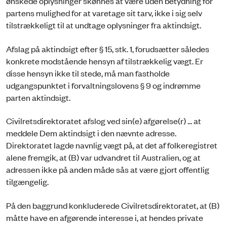
ønskede oplysninger skønnes at være uden betydning for
partens mulighed for at varetage sit tarv, ikke i sig selv
tilstrækkeligt til at undtage oplysninger fra aktindsigt.
Afslag på aktindsigt efter § 15, stk. 1, forudsætter således
konkrete modstående hensyn af tilstrækkelig vægt. Er
disse hensyn ikke til stede, må man fastholde
udgangspunktet i forvaltningslovens § 9 og indrømme
parten aktindsigt.
Civilretsdirektoratet afslog ved sin(e) afgørelse(r) ... at
meddele Dem aktindsigt i den nævnte adresse.
Direktoratet lagde navnlig vægt på, at det af folkeregistret
alene fremgik, at (B) var udvandret til Australien, og at
adressen ikke på anden måde sås at være gjort offentlig
tilgængelig.
På den baggrund konkluderede Civilretsdirektoratet, at (B)
måtte have en afgørende interesse i, at hendes private