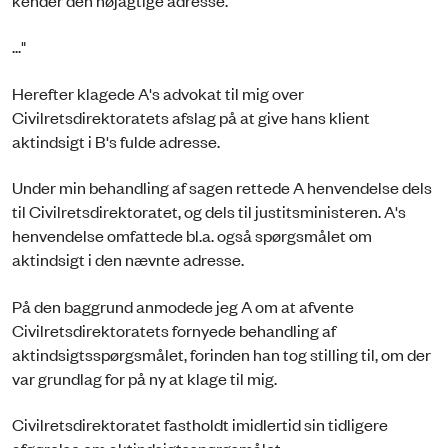
kender den nøjagtige adresse.
..."
Herefter klagede A's advokat til mig over
Civilretsdirektoratets afslag på at give hans klient
aktindsigt i B's fulde adresse.
Under min behandling af sagen rettede A henvendelse dels
til Civilretsdirektoratet, og dels til justitsministeren. A's
henvendelse omfattede bl.a. også spørgsmålet om
aktindsigt i den nævnte adresse.
På den baggrund anmodede jeg A om at afvente
Civilretsdirektoratets fornyede behandling af
aktindsigtsspørgsmålet, forinden han tog stilling til, om der
var grundlag for på ny at klage til mig.
Civilretsdirektoratet fastholdt imidlertid sin tidligere
afgørelse om aktindsigtsspørgsmålet.