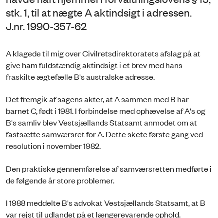
stk. 1, til at nægte A aktindsigt i adressen.
J.nr. 1990-357-62
A klagede til mig over Civilretsdirektoratets afslag på at
give ham fuldstændig aktindsigt i et brev med hans
fraskilte ægtefælle B's australske adresse.
Det fremgik af sagens akter, at A sammen med B har
barnet C, født i 1981. I forbindelse med ophævelse af A's og
B's samliv blev Vestsjællands Statsamt anmodet om at
fastsætte samværsret for A. Dette skete første gang ved
resolution i november 1982.
Den praktiske gennemførelse af samværsretten medførte i
de følgende år store problemer.
I 1988 meddelte B's advokat Vestsjællands Statsamt, at B
var rejst til udlandet på et længerevarende ophold.