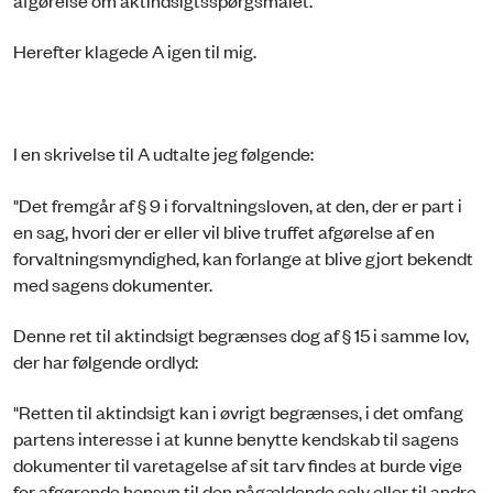
Herefter klagede A igen til mig.
I en skrivelse til A udtalte jeg følgende:
"Det fremgår af § 9 i forvaltningsloven, at den, der er part i
en sag, hvori der er eller vil blive truffet afgørelse af en
forvaltningsmyndighed, kan forlange at blive gjort bekendt
med sagens dokumenter.
Denne ret til aktindsigt begrænses dog af § 15 i samme lov,
der har følgende ordlyd:
"Retten til aktindsigt kan i øvrigt begrænses, i det omfang
partens interesse i at kunne benytte kendskab til sagens
dokumenter til varetagelse af sit tarv findes at burde vige
for afgørende hensyn til den pågældende selv eller til andre