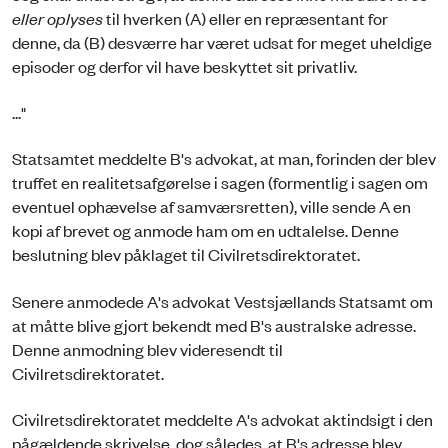
eller oplyses
til hverken (A) eller en repræsentant for
denne, da (B) desværre har været udsat for meget uheldige
episoder og derfor vil have beskyttet sit privatliv.
..."
Statsamtet meddelte B's advokat, at man, forinden der blev
truffet en realitetsafgørelse i sagen (formentlig i sagen om
eventuel ophævelse af samværsretten), ville sende A en
kopi af brevet og anmode ham om en udtalelse. Denne
beslutning blev påklaget til Civilretsdirektoratet.
Senere anmodede A's advokat Vestsjællands Statsamt om
at måtte blive gjort bekendt med B's australske adresse.
Denne anmodning blev videresendt til
Civilretsdirektoratet.
Civilretsdirektoratet meddelte A's advokat aktindsigt i den
pågældende skrivelse, dog således, at B's adresse blev