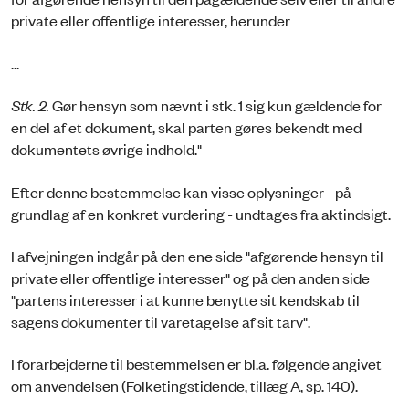
private eller offentlige interesser, herunder
...
Stk. 2.
Gør hensyn som nævnt i stk. 1 sig kun gældende for
en del af et dokument, skal parten gøres bekendt med
dokumentets øvrige indhold."
Efter denne bestemmelse kan visse oplysninger - på
grundlag af en konkret vurdering - undtages fra aktindsigt.
I afvejningen indgår på den ene side "afgørende hensyn til
private eller offentlige interesser" og på den anden side
"partens interesser i at kunne benytte sit kendskab til
sagens dokumenter til varetagelse af sit tarv".
I forarbejderne til bestemmelsen er bl.a. følgende angivet
om anvendelsen (Folketingstidende, tillæg A, sp. 140).