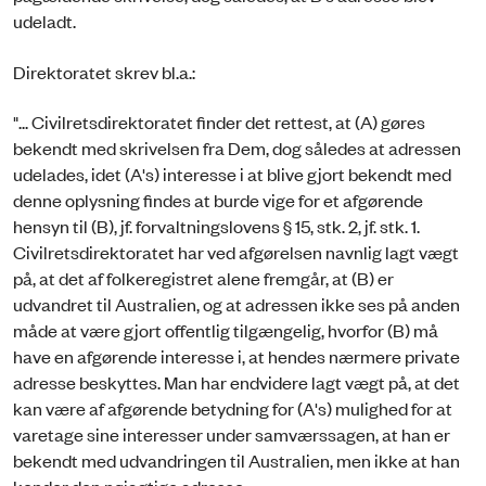
udeladt.
Direktoratet skrev bl.a.:
"... Civilretsdirektoratet finder det rettest, at (A) gøres
bekendt med skrivelsen fra Dem, dog således at adressen
udelades, idet (A's) interesse i at blive gjort bekendt med
denne oplysning findes at burde vige for et afgørende
hensyn til (B), jf. forvaltningslovens § 15, stk. 2, jf. stk. 1.
Civilretsdirektoratet har ved afgørelsen navnlig lagt vægt
på, at det af folkeregistret alene fremgår, at (B) er
udvandret til Australien, og at adressen ikke ses på anden
måde at være gjort offentlig tilgængelig, hvorfor (B) må
have en afgørende interesse i, at hendes nærmere private
adresse beskyttes. Man har endvidere lagt vægt på, at det
kan være af afgørende betydning for (A's) mulighed for at
varetage sine interesser under samværssagen, at han er
bekendt med udvandringen til Australien, men ikke at han