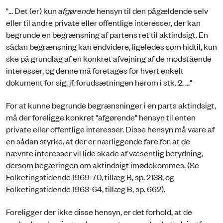
"... Det (er) kun
afgørende
hensyn til den pågældende selv
eller til andre private eller offentlige interesser, der kan
begrunde en begrænsning af partens ret til aktindsigt. En
sådan begrænsning kan endvidere, ligeledes som hidtil, kun
ske på grundlag af en konkret afvejning af de modstående
interesser, og denne må foretages for hvert enkelt
dokument for sig, jf. forudsætningen herom i stk. 2. ..."
For at kunne begrunde begrænsninger i en parts aktindsigt,
må der foreligge konkret "afgørende" hensyn til enten
private eller offentlige interesser. Disse hensyn må være af
en sådan styrke, at der er nærliggende fare for, at de
nævnte interesser vil lide skade af væsentlig betydning,
dersom begæringen om aktindsigt imødekommes. (Se
Folketingstidende 1969-70, tillæg B, sp. 2138, og
Folketingstidende 1963-64, tillæg B, sp. 662).
Foreligger der ikke disse hensyn, er det forhold, at de