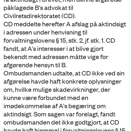
påklagede B's advokat til
Civilretsdirektoratet (CD).
CD meddelte herefter A afslag på aktindsigt
i adressen under henvisning til
forvaltningslovens § 15, stk. 2, jf. stk. 1. CD
fandt, at A's interesser i at blive gjort
bekendt med adressen måtte vige for
afgørende hensyn til B.
Ombudsmanden udtalte, at CD ikke ved sin
afgørelse havde haft konkrete oplysninger
om, hvilke mulige skadevirkninger, der
kunne være forbundet med en
imødekommelse af A's begæring om
aktindsigt. Som sagen var forelagt, fandt
ombudsmanden det ikke godtgjort, at CD
havde haft hjemmel i forvaltningslovens § 15,