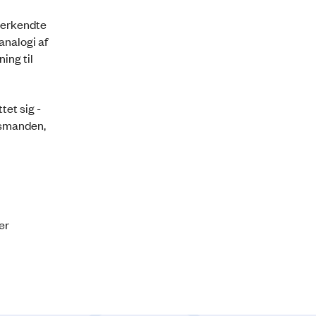
nerkendte
analogi af
ing til
et sig -
udsmanden,
er