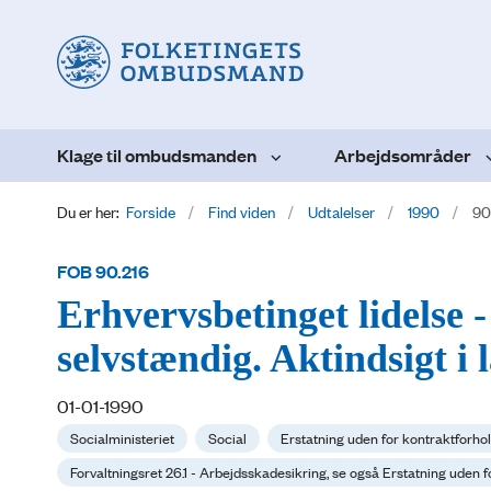
Klage til ombudsmanden
Arbejdsområder
Du er her:
Forside
Find viden
Udtalelser
1990
90
FOB 90.216
Erhvervsbetinget lidelse 
selvstændig. Aktindsigt i
01-01-1990
Socialministeriet
Social
Erstatning uden for kontraktforhol
Forvaltningsret 26.1 - Arbejdsskadesikring, se også Erstatning uden f