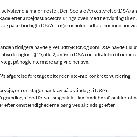
om selvstændig malermester. Den Sociale Ankestyrelse (DSA) a
ade efter arbejdsskadeforsikringsloven med henvisning til en 
fslag på aktindsigt i DSA's lægekonsulentudtalelser med henvisn
n tidligere havde givet udtryk for, og som DSA havde tilslutt
isbyrdereglen i § 10, stk. 2, anførte DSA i en udtalelse til omb
ed vægt på nogle nærmere angivne hensyn.
's afgørelse foretaget efter den nævnte konkrete vurdering.
eje, om en klager har krav på aktindsigt i DSA's
 grundlag af god forvaltningsskik. Han fandt herefter ikke, at d
t der efter omstændighederne bør gives aktindsigt efter