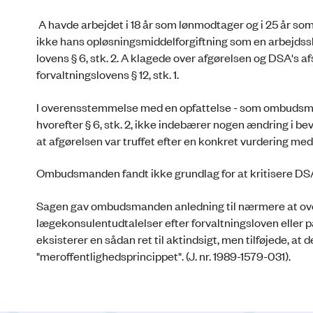
A havde arbejdet i 18 år som lønmodtager og i 25 år s
ikke hans opløsningsmiddelforgiftning som en arbejdssk
lovens § 6, stk. 2. A klagede over afgørelsen og DSA's a
forvaltningslovens § 12, stk. 1.
I overensstemmelse med en opfattelse - som ombudsmande
hvorefter § 6, stk. 2, ikke indebærer nogen ændring i bev
at afgørelsen var truffet efter en konkret vurdering m
Ombudsmanden fandt ikke grundlag for at kritisere DSA
Sagen gav ombudsmanden anledning til nærmere at overv
lægekonsulentudtalelser efter forvaltningsloven eller på
eksisterer en sådan ret til aktindsigt, men tilføjede, a
"meroffentlighedsprincippet". (J. nr. 1989-1579-031).