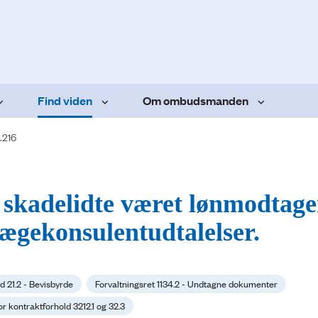
Find viden
Om ombudsmanden
.216
- skadelidte været lønmodtage
 lægekonsulentudtalelser.
d 21.2 - Bevisbyrde
Forvaltningsret 1134.2 - Undtagne dokumenter
or kontraktforhold 3212.1 og 32.3