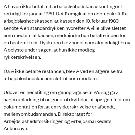
A havde ikke betalt sit arbejdsløshedskassekontingent
rettidigt for januar 1989. Det fremgik af en edb-udskrift fra
arbejdsløshedskassen, at kassen den 10. februar 1989
sendte A en standardrykker, hvorefter A ville blive slettet
som medlem af kassen, medmindre hun betalte inden for
en bestemt frist. Rykkeren blev sendt som almindeligt brev.
A oplyste under sagen, at hun ikke modtog
rykkerskrivelsen.
Da A ikke betalte restancen, blev A ved en afgørelse fra
arbejdsløshedskassen slettet som medlem.
Udover en henstilling om genoptagelse af A's sag gav
sagen anledning til en generel drøftelse af spørgsmålet om
dokumentation for, at en rykkerskrivelse er afsendt,
mellem ombudsmanden, Direktoratet for
Arbejdsløshedsforsikringen og Arbejdsmarkedets
Ankenævn.