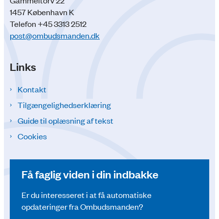
Gammeltorv 22
1457 København K
Telefon +45 3313 2512
post@ombudsmanden.dk
Links
Kontakt
Tilgængelighedserklæring
Guide til oplæsning af tekst
Cookies
Få faglig viden i din indbakke
Er du interesseret i at få automatiske
opdateringer fra Ombudsmanden?