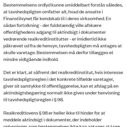
Bestemmelsens ordlyd kunne umiddelbart forstås således,
at tavshedspligten omfatter alt, hvad de ansatte i
Finanstilsynet får kendskab til i deres virksomhed. En
sådan fortolkning - der fuldstændig ville afskære
offentlighedens adgang til aktindsigt i dokumenter
vedrørende realkreditinstitutter - er imidlertid ikke
påkrævet ud fra de hensyn, tavshedspligten må antages at
skulle varetage. Bestemmelsen må derfor tillægges et
mindre vidtgående indhold.
Det er klart, at såfremt det realkreditinstitut, hvis interesse
tavshedspligtsreglen i det konkrete tilfælde varetager,
giver sit samtykke til offentliggørelse, kan et afslag på en
aktindsigtsbegæring normalt ikke gives under henvisning
til tavshedspligtsreglen i § 98.
Realkreditlovens § 98 er heller ikke til hinder for at
meddele aktindsigt i dokumenter, der indeholder
oplysninger, som bestemmelsen ikke kan antages at tage