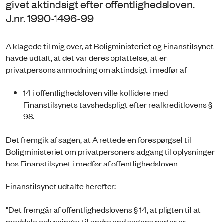
givet aktindsigt efter offentlighedsloven.
J.nr. 1990-1496-99
A klagede til mig over, at Boligministeriet og Finanstilsynet
havde udtalt, at det var deres opfattelse, at en
privatpersons anmodning om aktindsigt i medfør af
14 i offentlighedsloven ville kollidere med
Finanstilsynets tavshedspligt efter realkreditlovens §
98.
Det fremgik af sagen, at A rettede en forespørgsel til
Boligministeriet om privatpersoners adgang til oplysninger
hos Finanstilsynet i medfør af offentlighedsloven.
Finanstilsynet udtalte herefter:
"Det fremgår af offentlighedslovens § 14, at pligten til at
meddele oplysninger til andre end sagens parter er