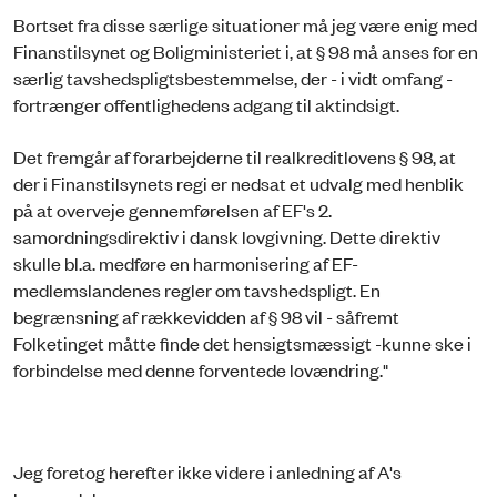
Bortset fra disse særlige situationer må jeg være enig med
Finanstilsynet og Boligministeriet i, at § 98 må anses for en
særlig tavshedspligtsbestemmelse, der - i vidt omfang -
fortrænger offentlighedens adgang til aktindsigt.
Det fremgår af forarbejderne til realkreditlovens § 98, at
der i Finanstilsynets regi er nedsat et udvalg med henblik
på at overveje gennemførelsen af EF's 2.
samordningsdirektiv i dansk lovgivning. Dette direktiv
skulle bl.a. medføre en harmonisering af EF-
medlemslandenes regler om tavshedspligt. En
begrænsning af rækkevidden af § 98 vil - såfremt
Folketinget måtte finde det hensigtsmæssigt -kunne ske i
forbindelse med denne forventede lovændring."
Jeg foretog herefter ikke videre i anledning af A's