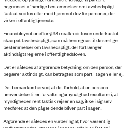
begrænset af særlige bestemmelser om tavshedspligt
fastsat ved lov eller med hjemmel i lov for personer, der
virker i offentlig tjeneste.
Finanstilsynet er efter § 98 i realkreditloven underkastet
skærpet tavshedspligt, som må henregnes til de særlige
bestemmelser om tavshedspligt, der fortrænger
aktindsigtsreglerne i offentlighedsloven.
Det er således af afgørende betydning, om den person, der
begærer aktindsigt, kan betragtes som part i sagen eller ej.
Det bemærkes herved, at det forhold, at en persons
henvendelse til en forvaltningsmyndighed resulterer i, at
myndigheden rent faktisk rejser en sag, ikke i sig selv
medfører, at den pågældende bliver part i sagen.
Afgørende er således en vurdering af, hvor væsentlig
vedkommendes interesse i sagens udfald er. Det er i