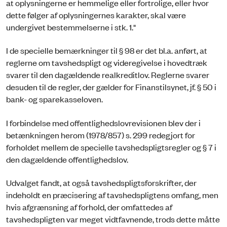
at oplysningerne er hemmelige eller fortrolige, eller hvor
dette følger af oplysningernes karakter, skal være
undergivet bestemmelserne i stk. 1."
I de specielle bemærkninger til § 98 er det bl.a. anført, at
reglerne om tavshedspligt og videregivelse i hovedtræk
svarer til den dagældende realkreditlov. Reglerne svarer
desuden til de regler, der gælder for Finanstilsynet, jf. § 50 i
bank- og sparekasseloven.
I forbindelse med offentlighedslovrevisionen blev der i
betænkningen herom (1978/857) s. 299 redegjort for
forholdet mellem de specielle tavshedspligtsregler og § 7 i
den dagældende offentlighedslov.
Udvalget fandt, at også tavshedspligtsforskrifter, der
indeholdt en præcisering af tavshedspligtens omfang, men
hvis afgrænsning af forhold, der omfattedes af
tavshedspligten var meget vidtfavnende, trods dette måtte