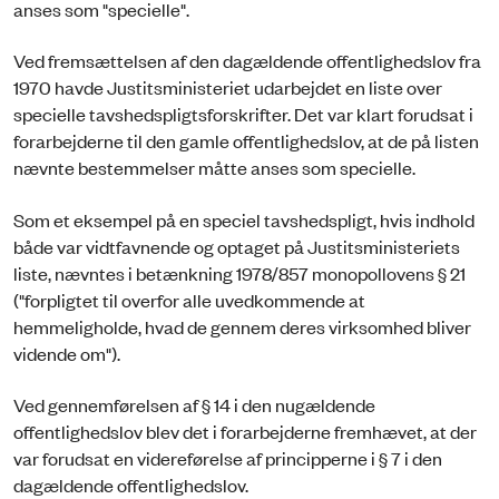
anses som "specielle".
Ved fremsættelsen af den dagældende offentlighedslov fra
1970 havde Justitsministeriet udarbejdet en liste over
specielle tavshedspligtsforskrifter. Det var klart forudsat i
forarbejderne til den gamle offentlighedslov, at de på listen
nævnte bestemmelser måtte anses som specielle.
Som et eksempel på en speciel tavshedspligt, hvis indhold
både var vidtfavnende og optaget på Justitsministeriets
liste, nævntes i betænkning 1978/857 monopollovens § 21
("forpligtet til overfor alle uvedkommende at
hemmeligholde, hvad de gennem deres virksomhed bliver
vidende om").
Ved gennemførelsen af § 14 i den nugældende
offentlighedslov blev det i forarbejderne fremhævet, at der
var forudsat en videreførelse af principperne i § 7 i den
dagældende offentlighedslov.