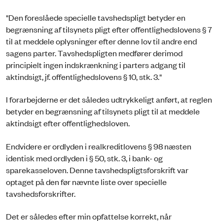
"Den foreslåede specielle tavshedspligt betyder en
begrænsning af tilsynets pligt efter offentlighedslovens § 7
til at meddele oplysninger efter denne lov til andre end
sagens parter. Tavshedspligten medfører derimod
principielt ingen indskrænkning i parters adgang til
aktindsigt, jf. offentlighedslovens § 10, stk. 3."
I forarbejderne er det således udtrykkeligt anført, at reglen
betyder en begrænsning af tilsynets pligt til at meddele
aktindsigt efter offentlighedsloven.
Endvidere er ordlyden i realkreditlovens § 98 næsten
identisk med ordlyden i § 50, stk. 3, i bank- og
sparekasseloven. Denne tavshedspligtsforskrift var
optaget på den før nævnte liste over specielle
tavshedsforskrifter.
Det er således efter min opfattelse korrekt, når