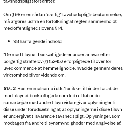
tavshedspligtsforskrifter.
Om § 98 er en sådan "særlig" tavshedspligtsbestemmelse,
må afgøres ud fra en fortolkning af reglen sammenholdt
med offentlighedslovens § 14.
98 har følgende indhold:
"De med tilsynet beskæftigede er under ansvar efter
borgerlig straffelov §§ 152-152 e forpligtede til over for
uvedkommende at hemmeligholde, hvad de gennem deres
virksomhed bliver vidende om.
Stk. 2
.
Bestemmelserne i stk. 1 er ikke til hinder for, at de
med tilsynet beskæftigede som led i et løbende
samarbejde med andre tilsyn videregiver oplysninger til
disse under forudsætning af, at oplysningerne i disse tilsyn
er undergivet tilsvarende tavshedspligt. Oplysninger, som
modtages fra andre tilsynsmyndigheder med angivelse af,