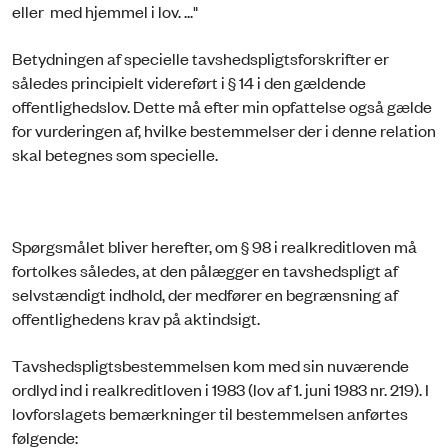
eller med hjemmel i lov. ..."
Betydningen af specielle tavshedspligtsforskrifter er
således principielt videreført i § 14 i den gældende
offentlighedslov. Dette må efter min opfattelse også gælde
for vurderingen af, hvilke bestemmelser der i denne relation
skal betegnes som specielle.
Spørgsmålet bliver herefter, om § 98 i realkreditloven må
fortolkes således, at den pålægger en tavshedspligt af
selvstændigt indhold, der medfører en begrænsning af
offentlighedens krav på aktindsigt.
Tavshedspligtsbestemmelsen kom med sin nuværende
ordlyd ind i realkreditloven i 1983 (lov af 1. juni 1983 nr. 219). I
lovforslagets bemærkninger til bestemmelsen anførtes
følgende: