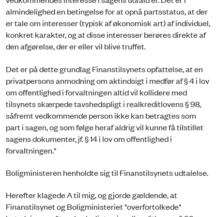
almindelighed en betingelse for at opnå partsstatus, at der
er tale om interesser (typisk af økonomisk art) af individuel,
konkret karakter, og at disse interesser berøres direkte af
den afgørelse, der er eller vil blive truffet.
Det er på dette grundlag Finanstilsynets opfattelse, at en
privatpersons anmodning om aktindsigt i medfør af § 4 i lov
om offentlighed i forvaltningen altid vil kollidere med
tilsynets skærpede tavshedspligt i realkreditlovens § 98,
såfremt vedkommende person ikke kan betragtes som
part i sagen, og som følge heraf aldrig vil kunne få tilstillet
sagens dokumenter, jf. § 14 i lov om offentlighed i
forvaltningen."
Boligministeren henholdte sig til Finanstilsynets udtalelse.
Herefter klagede A til mig, og gjorde gældende, at
Finanstilsynet og Boligministeriet "overfortolkede"