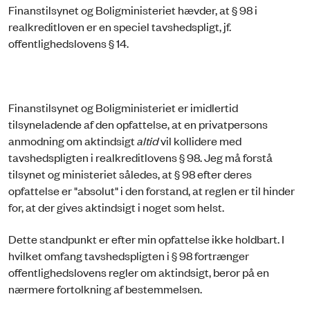
Finanstilsynet og Boligministeriet hævder, at § 98 i
realkreditloven er en speciel tavshedspligt, jf.
offentlighedslovens § 14.
Finanstilsynet og Boligministeriet er imidlertid
tilsyneladende af den opfattelse, at en privatpersons
anmodning om aktindsigt
altid
vil kollidere med
tavshedspligten i realkreditlovens § 98. Jeg må forstå
tilsynet og ministeriet således, at § 98 efter deres
opfattelse er "absolut" i den forstand, at reglen er til hinder
for, at der gives aktindsigt i noget som helst.
Dette standpunkt er efter min opfattelse ikke holdbart. I
hvilket omfang tavshedspligten i § 98 fortrænger
offentlighedslovens regler om aktindsigt, beror på en
nærmere fortolkning af bestemmelsen.