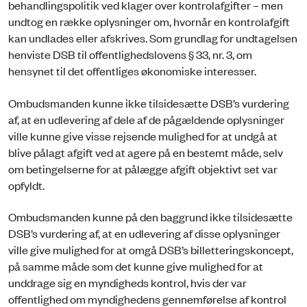
behandlingspolitik ved klager over kontrolafgifter – men
undtog en række oplysninger om, hvornår en kontrolafgift
kan undlades eller afskrives. Som grundlag for undtagelsen
henviste DSB til offentlighedslovens § 33, nr. 3, om
hensynet til det offentliges økonomiske interesser.
Ombudsmanden kunne ikke tilsidesætte DSB’s vurdering
af, at en udlevering af dele af de pågældende oplysninger
ville kunne give visse rejsende mulighed for at undgå at
blive pålagt afgift ved at agere på en bestemt måde, selv
om betingelserne for at pålægge afgift objektivt set var
opfyldt.
Ombudsmanden kunne på den baggrund ikke tilsidesætte
DSB’s vurdering af, at en udlevering af disse oplysninger
ville give mulighed for at omgå DSB’s billetteringskoncept,
på samme måde som det kunne give mulighed for at
unddra­ge sig en myndigheds kontrol, hvis der var
offentlighed om myndighedens gen­nemførelse af kontrol