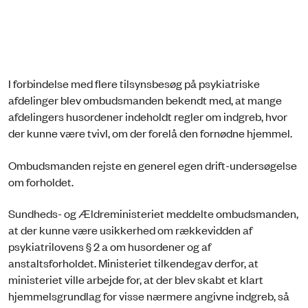
I forbindelse med flere tilsynsbesøg på psykiatriske
afdelinger blev ombudsmanden bekendt med, at mange
afdelingers husordener indeholdt regler om indgreb, hvor
der kunne være tvivl, om der forelå den fornødne hjemmel.
Ombudsmanden rejste en generel egen drift-undersøgelse
om forholdet.
Sundheds- og Ældreministeriet meddelte ombudsmanden,
at der kunne være usikkerhed om rækkevidden af
psykiatrilovens § 2 a om husordener og af
anstaltsforholdet. Ministeriet tilkendegav derfor, at
ministeriet ville arbejde for, at der blev skabt et klart
hjemmelsgrundlag for visse nærmere angivne indgreb, så