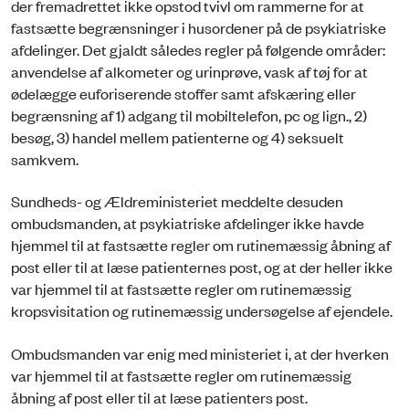
der fremadrettet ikke opstod tvivl om rammerne for at
fastsætte begrænsninger i husordener på de psykiatriske
afdelinger. Det gjaldt således regler på følgende områder:
anvendelse af alkometer og urinprøve, vask af tøj for at
ødelægge euforiserende stoffer samt afskæring eller
begrænsning af 1) adgang til mobiltelefon, pc og lign., 2)
besøg, 3) handel mellem patienterne og 4) seksuelt
samkvem.
Sundheds- og Ældreministeriet meddelte desuden
ombudsmanden, at psykiatriske afdelinger ikke havde
hjemmel til at fastsætte regler om rutinemæssig åbning af
post eller til at læse patienternes post, og at der heller ikke
var hjemmel til at fastsætte regler om rutinemæssig
kropsvisitation og rutinemæssig undersøgelse af ejendele.
Ombudsmanden var enig med ministeriet i, at der hverken
var hjemmel til at fastsætte regler om rutinemæssig
åbning af post eller til at læse patienters post.