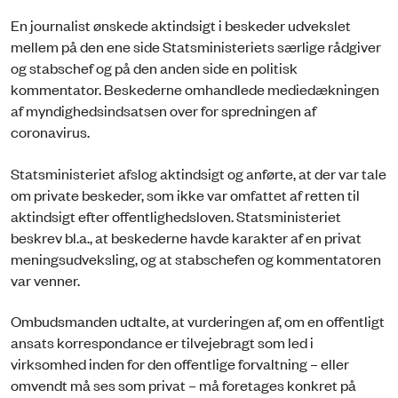
En journalist ønskede aktindsigt i beskeder udvekslet
mellem på den ene side Statsministeriets særlige rådgiver
og stabschef og på den anden side en politisk
kommentator. Beskederne omhandlede mediedækningen
af myndighedsindsatsen over for spredningen af
coronavirus.
Statsministeriet afslog aktindsigt og anførte, at der var tale
om private beskeder, som ikke var omfattet af retten til
aktindsigt efter offentlighedsloven. Statsministeriet
beskrev bl.a., at beskederne havde karakter af en privat
meningsudveksling, og at stabschefen og kommentatoren
var venner.
Ombudsmanden udtalte, at vurderingen af, om en offentligt
ansats korrespondance er tilvejebragt som led i
virksomhed inden for den offentlige forvaltning – eller
omvendt må ses som privat – må foretages konkret på