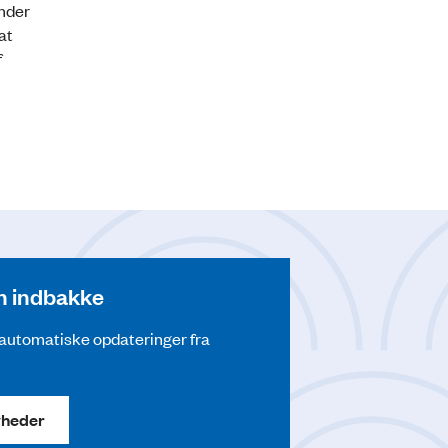
under
at
f
din indbakke
å automatiske opdateringer fra
yheder