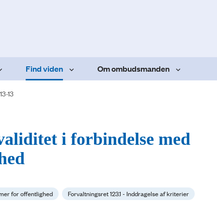
Find viden
Om ombudsmanden
13-13
validitet i forbindelse med
ghed
mer for offentlighed
Forvaltningsret 123.1 - Inddragelse af kriterier