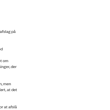
afslag på
ed
et om
inger, der
en, men
rt, at det
r at afslå