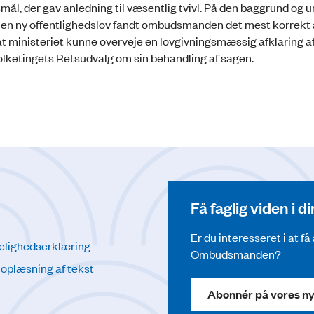
smål, der gav anledning til væsentlig tvivl. På den baggrund og 
af en ny offentlighedslov fandt ombudsmanden det mest korrekt 
at ministeriet kunne overveje en lovgivningsmæssig afklaring a
ketingets Retsudvalg om sin behandling af sagen.
Få faglig viden i 
Er du interesseret i at f
elighedserklæring
Ombudsmanden?
l oplæsning af tekst
Abonnér på vores n