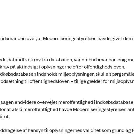
mbudsmanden over, at Moderniseringsstyrelsen havde givet dem 
terede dataudtræk mv. fra databasen, var ombudsmanden enig m
krav på aktindsigt i oplysningerne efter offentlighedsloven.
dkøbsdatabasen indeholdt miljøoplysninger, skulle spørgsmål
odsætning til offentlighedsloven – tillige gælder for miljøoplysn
 sagen endvidere overvejet meroffentlighed i Indkøbsdatabas
or at afslå meroffentlighed havde Moderniseringsstyrelsen anfø
ditet.
agelse af hensyn til oplysningernes validitet som grundlag fo