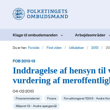
Klage til ombudsmanden
Arbejdsområder
Du er her:
Forside
Find viden
Udtalelser
2013
20
FOB 2013-13
Inddragelse af hensyn til 
vurdering af meroffentli
04-02-2013
Finansministeriet
Finans
Forvaltningsret 1124.9 - Andre for
Miljøret 1.9 - Andre spørgsmål