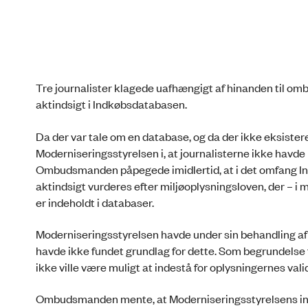
Tre journalister klagede uafhængigt af hinanden til o
aktindsigt i Indkøbsdatabasen.
Da der var tale om en database, og da der ikke eksis
Moderniseringsstyrelsen i, at journalisterne ikke havde 
Ombudsmanden påpegede imidlertid, at i det omfang In
aktindsigt vurderes efter miljøoplysningsloven, der – i m
er indeholdt i databaser.
Moderniseringsstyrelsen havde under sin behandling af
havde ikke fundet grundlag for dette. Som begrundelse f
ikke ville være muligt at indestå for oplysningernes vali
Ombudsmanden mente, at Moderniseringsstyrelsens inddr