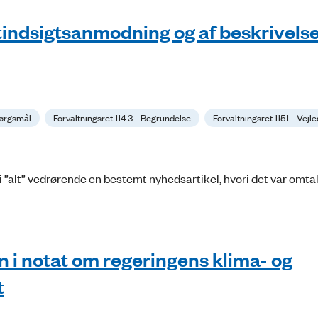
ktindsigtsanmodning og af beskrivelse
pørgsmål
Forvaltningsret 114.3 - Begrundelse
Forvaltningsret 115.1 - Vejl
i ”alt” vedrørende en bestemt nyhedsartikel, hvori det var omtal
i notat om regeringens klima- og
t