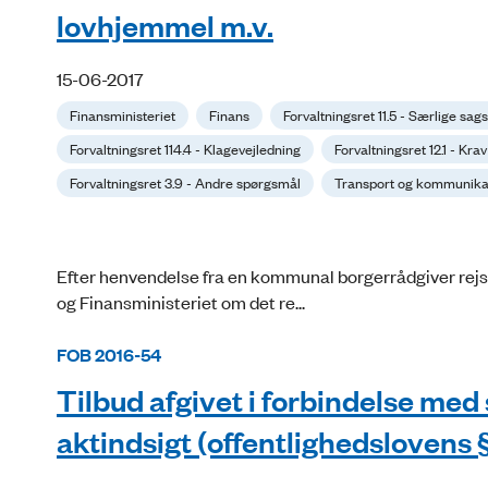
lovhjemmel m.v.
15-06-2017
Finansministeriet
Finans
Forvaltningsret 11.5 - Særlige s
Forvaltningsret 114.4 - Klagevejledning
Forvaltningsret 12.1 - Kr
Forvaltningsret 3.9 - Andre spørgsmål
Transport og kommunikat
Efter henvendelse fra en kommunal borgerrådgiver rej
og Finansministeriet om det re...
FOB 2016-54
Tilbud afgivet i forbindelse med
aktindsigt (offentlighedslovens § 