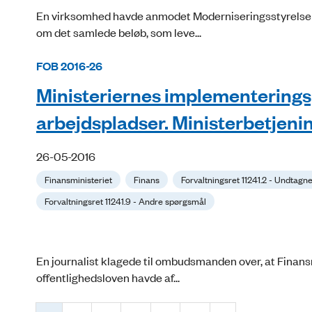
En virksomhed havde anmodet Moderniseringsstyrelsen 
om det samlede beløb, som leve...
FOB 2016-26
Ministeriernes implementeringspl
arbejdspladser. Ministerbetjen
26-05-2016
Finansministeriet
Finans
Forvaltningsret 11241.2 - Undtag
Forvaltningsret 11241.9 - Andre spørgsmål
En journalist klagede til ombudsmanden over, at Finansminist
offentlighedsloven havde af...