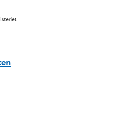
isteriet
ken
.