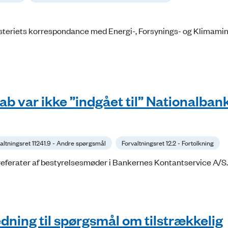
nisteriets korrespondance med Energi-, Forsynings- og Klimamin
kab var ikke ”indgået til” Nationalban
altningsret 11241.9 - Andre spørgsmål
Forvaltningsret 12.2 - Fortolkning
i referater af bestyrelsesmøder i Bankernes Kontantservice A/S
dning til spørgsmål om tilstrækkelig