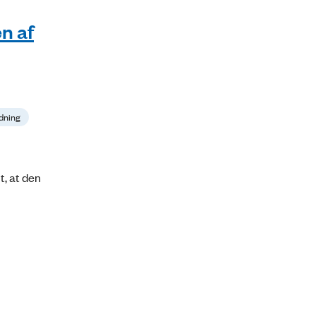
n af
edning
t, at den