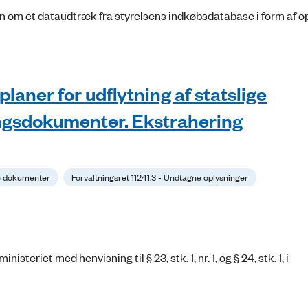
om et dataudtræk fra styrelsens indkøbsdatabase i form af o
aner for udflytning af statslige
ingsdokumenter. Ekstrahering
ne dokumenter
Forvaltningsret 11241.3 - Undtagne oplysninger
eriet med henvisning til § 23, stk. 1, nr. 1, og § 24, stk. 1, i