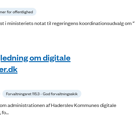
mer for offentlighed
list i ministeriets notat til regeringens koordinationsudvalg om
jledning om digitale
er.dk
Forvaltningsret 115.3 - God forvaltningsskik
 om administrationen af Haderslev Kommunes digitale
fo...