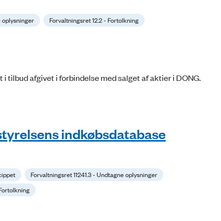
e oplysninger
Forvaltningsret 12.2 - Fortolkning
i tilbud afgivet i forbindelse med salget af aktier i DONG.
styrelsens indkøbsdatabase
ncippet
Forvaltningsret 11241.3 - Undtagne oplysninger
 Fortolkning