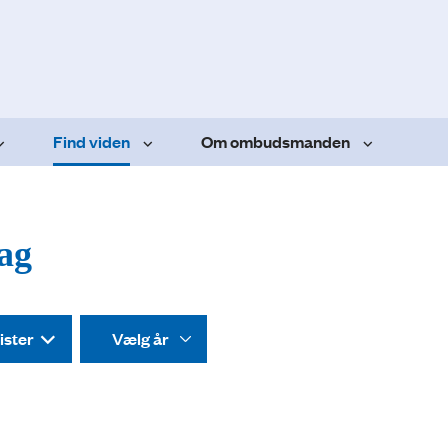
Find viden
Om ombudsmanden
dag
ister