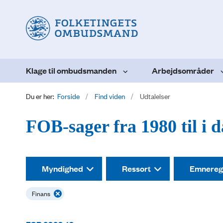
Klage til ombudsmanden
Arbejdsområder
Du er her:
Forside
Find viden
Udtalelser
FOB-sager fra 1980 til i 
Myndighed
Ressort
Emnereg
Finans