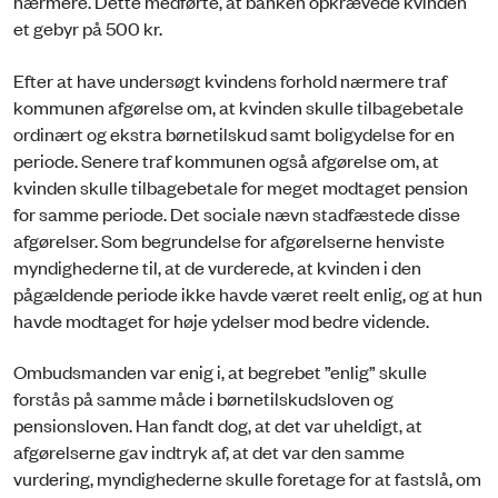
nærmere. Dette medførte, at banken opkrævede kvinden
et gebyr på 500 kr.
Efter at have undersøgt kvindens forhold nærmere traf
kommunen afgørelse om, at kvinden skulle tilbagebetale
ordinært og ekstra børnetilskud samt boligydelse for en
periode. Senere traf kommunen også afgørelse om, at
kvinden skulle tilbagebetale for meget modtaget pension
for samme periode. Det sociale nævn stadfæstede disse
afgørelser. Som begrundelse for afgørelserne henviste
myndighederne til, at de vurderede, at kvinden i den
pågældende periode ikke havde været reelt enlig, og at hun
havde modtaget for høje ydelser mod bedre vidende.
Ombudsmanden var enig i, at begrebet ”enlig” skulle
forstås på samme måde i børnetilskudsloven og
pensionsloven. Han fandt dog, at det var uheldigt, at
afgørelserne gav indtryk af, at det var den samme
vurdering, myndighederne skulle foretage for at fastslå, om