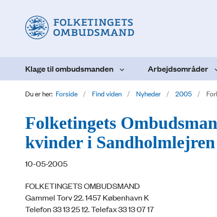
Klage til ombudsmanden
Arbejdsområder
Du er her:
Forside
Find viden
Nyheder
2005
For
Folketingets Ombudsmand
kvinder i Sandholmlejren
10-05-2005
FOLKETINGETS OMBUDSMAND
Gammel Torv 22. 1457 København K
Telefon 33 13 25 12. Telefax 33 13 07 17