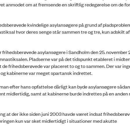
evet anmodet om at fremsende en skriftlig redegørelse om de fo
edsberøvede kvindelige asylansøgere på grund af pladsproblem
astiksal hvor deres senge står sammen tre og tre, kun adskilt a
r frihedsberøvede asylansøgere i Sandholm den 25. november 
nastiksalen. Pladserne var på det tidspunkt etableret i midten
 de frihedsberøvede var placeret to og to sammen. Der var inge
, og kabinerne var meget spartansk indrettet.
man efter hans opfattelse dårligt kan byde asylansøgere sådan
nt midlertidig, samt at kabinerne burde indrettes på en anden
ing at der ikke siden juni 2003 havde været indsat frihedsberø
ringen kun var sket midlertidigt i situationer med akutte