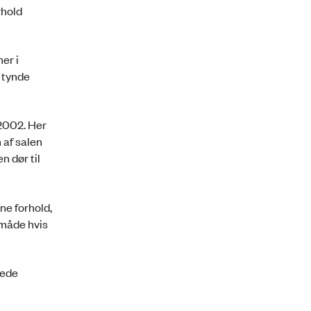
rhold
er i
f tynde
2002. Her
 af salen
n dør til
ne forhold,
 måde hvis
vede