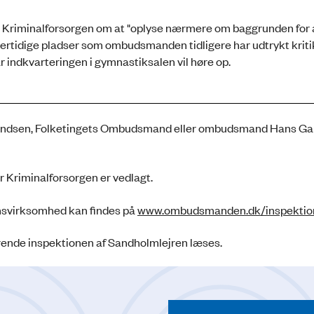
 Kriminalforsorgen om at "oplyse nærmere om baggrunden for a
dlertidige pladser som ombudsmanden tidligere har udtrykt kritik
r indkvarteringen i gymnastiksalen vil høre op.
Frandsen, Folketingets Ombudsmand eller ombudsmand Hans G
 Kriminalforsorgen er vedlagt.
svirksomhed kan findes på
www.ombudsmanden.dk/inspektio
rende inspektionen af Sandholmlejren læses.