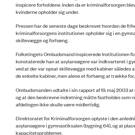
inspicere forholdene. Inden da er kriminalforsorgen bl
kvinderne opholder sig under.
Pressen har de seneste dage beskrevet hvordan de frih
kriminalforsorgens institutioner opholder sig i en gymn
skillevægge og forhæng.
Folketingets Ombudsmand inspicerede Institutionen fo
konstaterede han at asylansøgere var indkvarteret i gym
ved at der var opsat skillevægge med kabiner således at
de enkelte kabiner, men alene et forhæng at trække for
Ombudsmanden udtalte i sin rapport af 19. maj 2003 at 
og at den beskrevne indretning måtte fastholdes som re
afdelingen ikke skulle være midlertidig.
Direktoratet for Kriminalforsorgen oplyste i den anledn
asylansøgere i gymnastiksalen (bygning 64), og at place
kapacitetsproblemer.