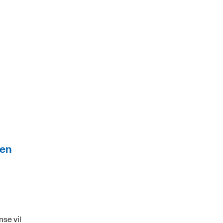
ren
se vil