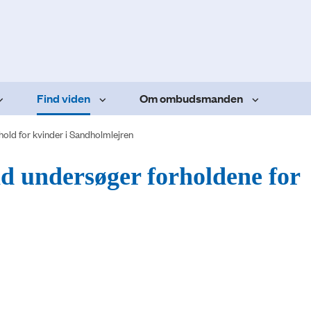
Find viden
Om ombudsmanden
hold for kvinder i Sandholmlejren
 undersøger forholdene for