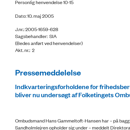
Personlig henvendelse 10-15
Dato: 10. maj 2005
J.nr.: 2005-1659-628
Sagsbehandler: SIA
(Bedes anført ved henvendelser)
Akt. nr.: 2
Pressemeddelelse
Indkvarteringsforholdene for frihedsbe
bliver nu undersøgt af Folketingets O
Ombudsmand Hans Gammeltoft-Hansen har – på baggrund
Sandholmlejren opholder sig under – meddelt Direktorat