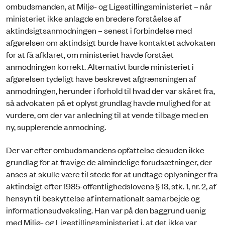
ombudsmanden, at Miljø- og Ligestillingsministeriet – når
ministeriet ikke anlagde en bredere forståelse af
aktindsigtsanmodningen – senest i forbindelse med
afgørelsen om aktindsigt burde have kontaktet advokaten
for at få afklaret, om ministeriet havde forstået
anmodningen korrekt. Alternativt burde ministeriet i
afgørelsen tydeligt have beskrevet afgrænsningen af
anmodningen, herunder i forhold til hvad der var skåret fra,
så advokaten på et oplyst grundlag havde mulighed for at
vurdere, om der var anledning til at vende tilbage med en
ny, supplerende anmodning.
Der var efter ombudsmandens opfattelse desuden ikke
grundlag for at fravige de almindelige forudsætninger, der
anses at skulle være til stede for at undtage oplysninger fra
aktindsigt efter 1985-offentlighedslovens § 13, stk. 1, nr. 2, af
hensyn til beskyttelse af internationalt samarbejde og
informationsudveksling. Han var på den baggrund uenig
med Miljø- og Ligestillingsministeriet i, at det ikke var