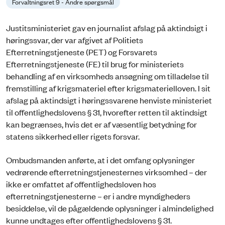
Forvaltningsret 9 - Andre spørgsmål
Justitsministeriet gav en journalist afslag på aktindsigt i
høringssvar, der var afgivet af Politiets
Efterretningstjeneste (PET) og Forsvarets
Efterretningstjeneste (FE) til brug for ministeriets
behandling af en virksomheds ansøgning om tilladelse til
fremstilling af krigsmateriel efter krigsmaterielloven. I sit
afslag på aktindsigt i høringssvarene henviste ministeriet
til offentlighedslovens § 31, hvorefter retten til aktindsigt
kan begrænses, hvis det er af væsentlig betydning for
statens sikkerhed eller rigets forsvar.
Ombudsmanden anførte, at i det omfang oplysninger
vedrørende efterretningstjenesternes virksomhed – der
ikke er omfattet af offentlighedsloven hos
efterretningstjenesterne – er i andre myndigheders
besiddelse, vil de pågældende oplysninger i almindelighed
kunne undtages efter offentlighedslovens § 31.