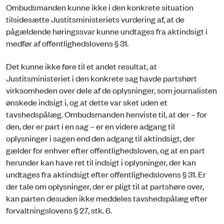
Ombudsmanden kunne ikke i den konkrete situation
tilsidesætte Justitsministeriets vurdering af, at de
pågældende høringssvar kunne undtages fra aktindsigt i
medfør af offentlighedslovens § 31.
Det kunne ikke føre til et andet resultat, at
Justitsministeriet i den konkrete sag havde partshørt
virksomheden over dele af de oplysninger, som journalisten
ønskede indsigt i, og at dette var sket uden et
tavshedspålæg. Ombudsmanden henviste til, at der – for
den, der er part i en sag – er en videre adgang til
oplysninger i sagen end den adgang til aktindsigt, der
gælder for enhver efter offentlighedsloven, og at en part
herunder kan have ret til indsigt i oplysninger, der kan
undtages fra aktindsigt efter offentlighedslovens § 31. Er
der tale om oplysninger, der er pligt til at partshøre over,
kan parten desuden ikke meddeles tavshedspålæg efter
forvaltningslovens § 27, stk. 6.