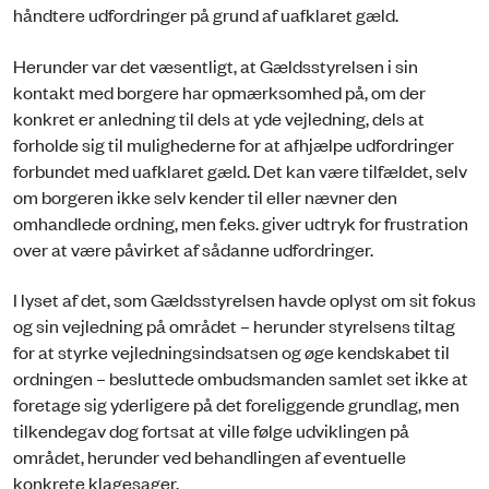
håndtere udfordringer på grund af uafklaret gæld.
Herunder var det væsentligt, at Gældsstyrelsen i sin
kontakt med borgere har opmærksomhed på, om der
konkret er anledning til dels at yde vejledning, dels at
forholde sig til mulighederne for at afhjælpe udfordringer
forbundet med uafklaret gæld. Det kan være tilfældet, selv
om borgeren ikke selv kender til eller nævner den
omhandlede ordning, men f.eks. giver udtryk for frustration
over at være påvirket af sådanne udfordringer.
I lyset af det, som Gældsstyrelsen havde oplyst om sit fokus
og sin vejledning på området – herunder styrelsens tiltag
for at styrke vejledningsindsatsen og øge kendskabet til
ordningen – besluttede ombudsmanden samlet set ikke at
foretage sig yderligere på det foreliggende grundlag, men
tilkendegav dog fortsat at ville følge udviklingen på
området, herunder ved behandlingen af eventuelle
konkrete klagesager.