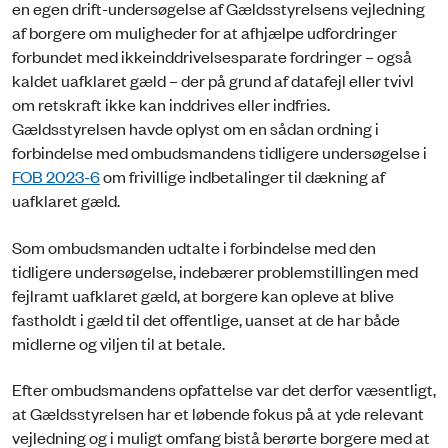
en egen drift-undersøgelse af Gældsstyrelsens vejledning
af borgere om muligheder for at afhjælpe udfordringer
forbundet med ikkeinddrivelsesparate fordringer – også
kaldet uafklaret gæld – der på grund af datafejl eller tvivl
om retskraft ikke kan inddrives eller indfries.
Gældsstyrelsen havde oplyst om en sådan ordning i
forbindelse med ombudsmandens tidligere undersøgelse i
FOB 2023-6
om frivillige indbetalinger til dækning af
uafklaret gæld.
Som ombudsmanden udtalte i forbindelse med den
tidligere undersøgelse, indebærer problemstillingen med
fejlramt uafklaret gæld, at borgere kan opleve at blive
fastholdt i gæld til det offentlige, uanset at de har både
midlerne og viljen til at betale.
Efter ombudsmandens opfattelse var det derfor væsentligt,
at Gældsstyrelsen har et løbende fokus på at yde relevant
vejledning og i muligt omfang bistå berørte borgere med at