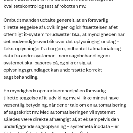
kvalitetskontrol og test af robotten mv.
Ombudsmanden udtalte generelt, at en forsvarlig
tilrettelæggelse af udviklingen og idriftsættelsen af et
offentligt it-system forudsætter bl.a., at myndigheden har
det nødvendige overblik over det oplysningsgrundlag –
f.eks. oplysninger fra borgere, indhentet talmateriale og
data fra andre systemer – som sagsbehandlingen i
systemet skal baseres på, og sikrer sig, at
oplysningsgrundlaget kan understøtte korrekt
sagsbehandling.
En myndigheds opmærksomhed på en forsvarlig
tilrettelæggelse af it-udvikling mv. vil ikke mindst have
væsentlig betydning, når der er tale om en automatisering
af sagsskridt mv. Med automatiseringen vil systemet
således være direkte afhængigt af, at eksempelvis den
underliggende sagsoplysning – systemets inddata – er
tilstrækkelig og af den fornødne kvalitet.