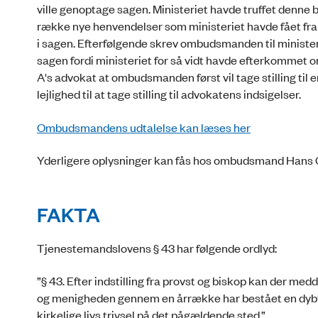
ville genoptage sagen. Ministeriet havde truffet denn
række nye henvendelser som ministeriet havde fået fra
i sagen. Efterfølgende skrev ombudsmanden til minister
sagen fordi ministeriet for så vidt havde efterkommet o
A's advokat at ombudsmanden først vil tage stilling til en
lejlighed til at tage stilling til advokatens indsigelser.
Ombudsmandens udtalelse kan læses her
Yderligere oplysninger kan fås hos ombudsmand Hans
FAKTA
Tjenestemandslovens § 43 har følgende ordlyd:
”§ 43. Efter indstilling fra provst og biskop kan der m
og menigheden gennem en årrække har bestået en dybt
kirkelige livs trivsel på det pågældende sted.”