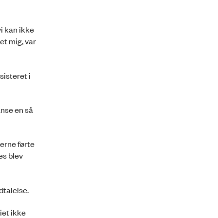
i kan ikke
et mig, var
isteret i
anse en så
erne førte
es blev
dtalelse.
iet ikke