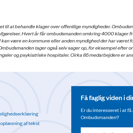
get til at behandle klager over offentlige myndigheder. Ombud
 afgørelser. Hvert år får ombudsmanden omkring 4000 klager f
ejl kan være en kommune eller anden myndighed der har været f
se. Ombudsmanden tager også selv sager op, for eksempel efter om
ængsler og psykiatriske hospitaler. Cirka 85 medarbejdere er an
Få faglig viden i 
Er du interesseret i at f
elighedserklæring
Ombudsmanden?
l oplæsning af tekst