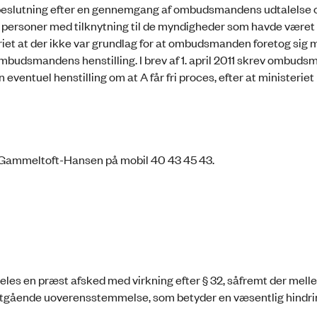
e beslutning efter en gennemgang af ombudsmandens udtalelse 
 personer med tilknytning til de myndigheder som havde været 
iet at der ikke var grundlag for at ombudsmanden foretog sig m
mbudsmandens henstilling. I brev af 1. april 2011 skrev ombudsm
 eventuel henstilling om at A får fri proces, efter at ministeriet
 Gammeltoft-Hansen på mobil 40 43 45 43.
eddeles en præst afsked med virkning efter § 32, såfremt der mel
gående uoverensstemmelse, som betyder en væsentlig hindrin