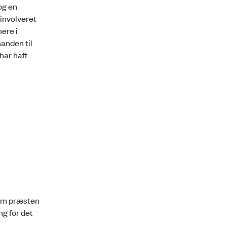
og en
involveret
ere i
anden til
 har haft
lem præsten
g for det