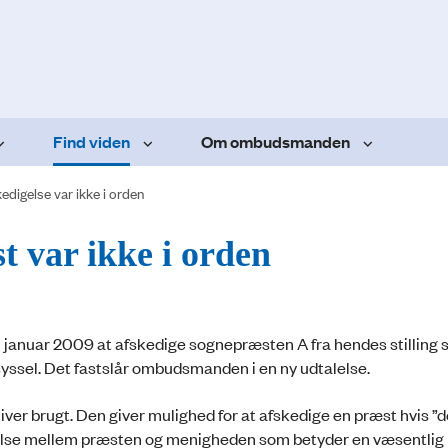
Find viden
Om ombudsmanden
edigelse var ikke i orden
t var ikke i orden
 i januar 2009 at afskedige sognepræsten A fra hendes stilling
yssel. Det fastslår ombudsmanden i en ny udtalelse.
iver brugt. Den giver mulighed for at afskedige en præst hvis 
se mellem præsten og menigheden som betyder en væsentlig 