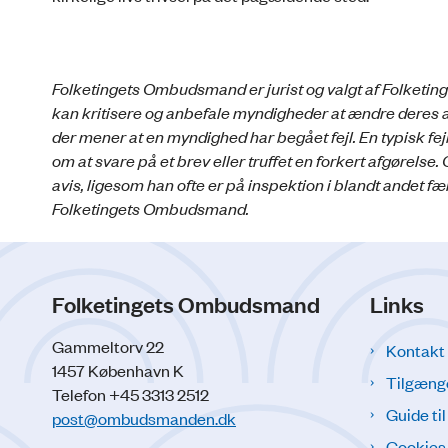
Folketingets Ombudsmand er jurist og valgt af Folketin
kan kritisere og anbefale myndigheder at ændre deres
der mener at en myndighed har begået fejl. En typisk f
om at svare på et brev eller truffet en forkert afgørel
avis, ligesom han ofte er på inspektion i blandt andet f
Folketingets Ombudsmand.
Folketingets Ombudsmand
Links
Gammeltorv 22
Kontakt
1457 København K
Tilgæng
Telefon +45 3313 2512
Guide ti
post@ombudsmanden.dk
Cookies