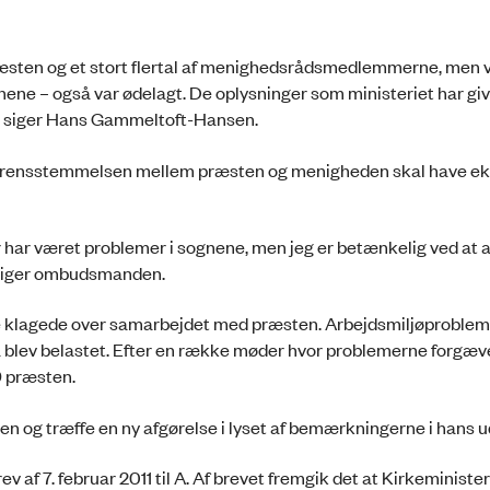
præsten og et stort flertal af menighedsrådsmedlemmerne, men v
ene – også var ødelagt. De oplysninger som ministeriet har giv
se,” siger Hans Gammeltoft-Hansen.
rensstemmelsen mellem præsten og menigheden skal have eks
er har været problemer i sognene, men jeg er betænkelig ved at 
” siger ombudsmanden.
ne klagede over samarbejdet med præsten. Arbejdsmiljøproblem
 blev belastet. Efter en række møder hvor problemerne forgæv
9 præsten.
 og træffe en ny afgørelse i lyset af bemærkningerne i hans u
f 7. februar 2011 til A. Af brevet fremgik det at Kirkeminister