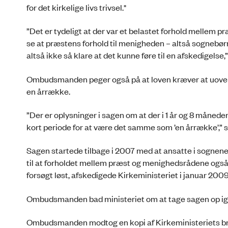
for det kirkelige livs trivsel."
”Det er tydeligt at der var et belastet forhold mellem 
se at præstens forhold til menigheden – altså sognebørn
altså ikke så klare at det kunne føre til en afskedigel
Ombudsmanden peger også på at loven kræver at uove
en årrække.
”Der er oplysninger i sagen om at der i 1 år og 8 måned
kort periode for at være det samme som ’en årrække’,
Sagen startede tilbage i 2007 med at ansatte i sogne
til at forholdet mellem præst og menighedsrådene også
forsøgt løst, afskedigede Kirkeministeriet i januar 200
Ombudsmanden bad ministeriet om at tage sagen op igen
Ombudsmanden modtog en kopi af Kirkeministeriets brev a