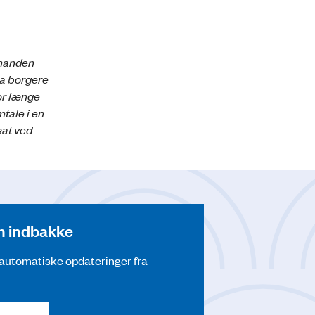
smanden
ra borgere
or længe
tale i en
sat ved
din indbakke
å automatiske opdateringer fra