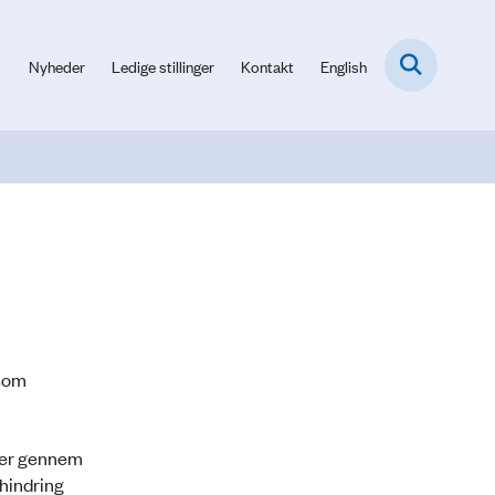
Nyheder
Ledige stillinger
Kontakt
English
 som
”der gennem
hindring