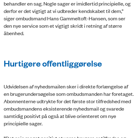
behandler en sag. Nogle sager er imidlertid principielle, og
derfor er det vigtigt at vi udbreder kendskabet til dem,”
siger ombudsmand Hans Gammeltoft-Hansen, som ser
den nye service som et vigtigt skridt i retning af større
åbenhed.
Hurtigere offentliggørelse
Udvidelsen af nyhedsmailen sker i direkte forlængelse af
en brugerundersøgelse som ombudsmanden har foretaget.
Abonnenterne udtrykte for det første stor tilfredshed med
ombudsmandens eksisterende nyhedsmail og svarede
samtidig positivt på også at blive orienteret om nye
principielle sager.
”Det er jo meget positivt at vores brugere er tilfredse og