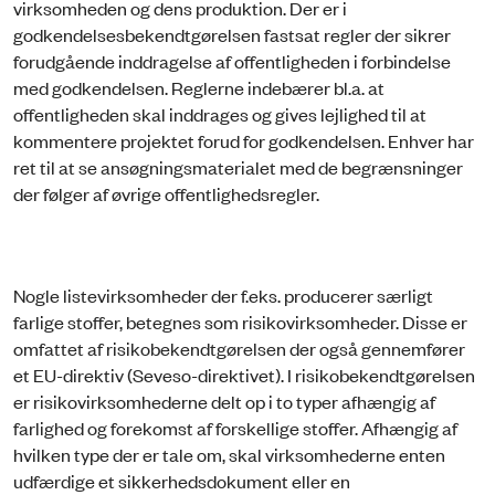
virksomheden og dens produktion. Der er i
godkendelsesbekendtgørelsen fastsat regler der sikrer
forudgående inddragelse af offentligheden i forbindelse
med godkendelsen. Reglerne indebærer bl.a. at
offentligheden skal inddrages og gives lejlighed til at
kommentere projektet forud for godkendelsen. Enhver har
ret til at se ansøgningsmaterialet med de begrænsninger
der følger af øvrige offentlighedsregler.
Nogle listevirksomheder der f.eks. producerer særligt
farlige stoffer, betegnes som risikovirksomheder. Disse er
omfattet af risikobekendtgørelsen der også gennemfører
et EU-direktiv (Seveso-direktivet). I risikobekendtgørelsen
er risikovirksomhederne delt op i to typer afhængig af
farlighed og forekomst af forskellige stoffer. Afhængig af
hvilken type der er tale om, skal virksomhederne enten
udfærdige et sikkerhedsdokument eller en