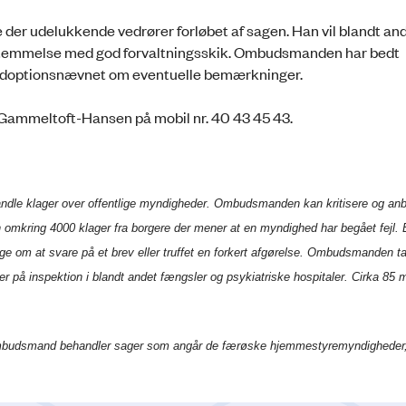
r udelukkende vedrører forløbet af sagen. Han vil blandt an
sstemmelse med god forvaltningsskik. Ombudsmanden har bedt
doptionsnævnet om eventuelle bemærkninger.
Gammeltoft-Hansen på mobil nr. 40 43 45 43.
handle klager over offentlige myndigheder. Ombudsmanden kan kritisere og anb
mkring 4000 klager fra borgere der mener at en myndighed har begået fejl. E
 om at svare på et brev eller truffet en forkert afgørelse. Ombudsmanden t
 er på inspektion i blandt andet fængsler og psykiatriske hospitaler. Cirka 85
Ombudsmand behandler sager som angår de færøske hjemmestyremyndigheder