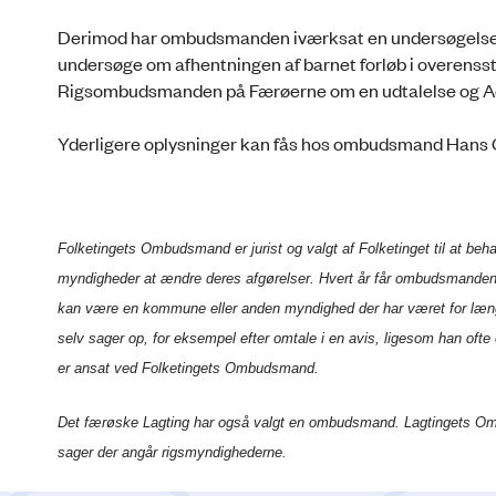
Derimod har ombudsmanden iværksat en undersøgelse de
undersøge om afhentningen af barnet forløb i overen
Rigsombudsmanden på Færøerne om en udtalelse og A
Yderligere oplysninger kan fås hos ombudsmand Hans 
Folketingets Ombudsmand er jurist og valgt af Folketinget til at be
myndigheder at ændre deres afgørelser. Hvert år får ombudsmanden o
kan være en kommune eller anden myndighed der har været for længe
selv sager op, for eksempel efter omtale i en avis, ligesom han ofte
er ansat ved Folketingets Ombudsmand.
Det færøske Lagting har også valgt en ombudsmand. Lagtingets 
sager der angår rigsmyndighederne.