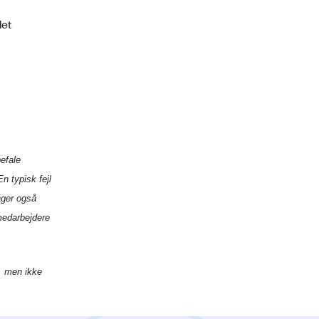
det
efale
n typisk fejl
ager også
 medarbejdere
, men ikke