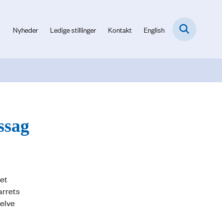
Nyheder
Ledige stillinger
Kontakt
English
ssag
et
arrets
selve