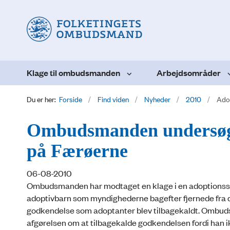
Klage til ombudsmanden
Arbejdsområder
Du er her:
Forside
Find viden
Nyheder
2010
Ado
Ombudsmanden undersøge
på Færøerne
06-08-2010
Ombudsmanden har modtaget en klage i en adoptionssa
adoptivbarn som myndighederne bagefter fjernede fra d
godkendelse som adoptanter blev tilbagekaldt. Ombudsm
afgørelsen om at tilbagekalde godkendelsen fordi han ik