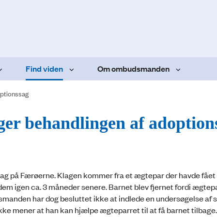
Find viden
Om ombudsmanden
ptionssag
r behandlingen af adoption
g på Færøerne. Klagen kommer fra et ægtepar der havde fået 
em igen ca. 3 måneder senere. Barnet blev fjernet fordi ægtep
anden har dog besluttet ikke at indlede en undersøgelse af 
ke mener at han kan hjælpe ægteparret til at få barnet tilbage.