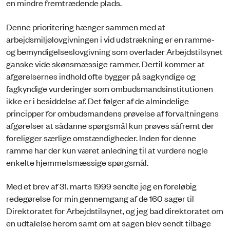
en mindre fremtrædende plads.
Denne prioritering hænger sammen med at
arbejdsmiljølovgivningen i vid udstrækning er en ramme-
og bemyndigelseslovgivning som overlader Arbejdstilsynet
ganske vide skønsmæssige rammer. Dertil kommer at
afgørelsernes indhold ofte bygger på sagkyndige og
fagkyndige vurderinger som ombudsmandsinstitutionen
ikke er i besiddelse af. Det følger af de almindelige
principper for ombudsmandens prøvelse af forvaltningens
afgørelser at sådanne spørgsmål kun prøves såfremt der
foreligger særlige omstændigheder. Inden for denne
ramme har der kun været anledning til at vurdere nogle
enkelte hjemmelsmæssige spørgsmål.
Med et brev af 31. marts 1999 sendte jeg en foreløbig
redegørelse for min gennemgang af de 160 sager til
Direktoratet for Arbejdstilsynet, og jeg bad direktoratet om
en udtalelse herom samt om at sagen blev sendt tilbage