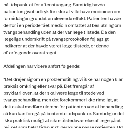
på tidspunktet for aftenstuegang. Samtidig havde
patienten givet udtryk for ikke at ville have medicinen om
formiddagen grundet en sløvende effekt. Patienten havde
derfor i en periode fået medicin omfattet af beslutning om
tvangsbehandling uden at der var læge tilstede. Da den
lægelige underskrift på tvangsprotokollen fejlagtigt
indikerer at der havde været læge tilstede, er denne
efterfølgende overstreget.
Afdelingen har videre anført følgende:
"Det drejer sig om en problemstilling, vi ikke har nogen klar
praksis omkring eller svar på. Det fremgår af
psykiatriloven, at der skal være læge til stede ved
tvangsbehandling, men det forekommer ikke rimeligt, at
dette skal medføre ulempe for patienten ved at behandling
så kun kan foregå på bestemte tidspunkter. Samtidig er det
ikke praktisk muligt at sikre tilstedeværelse af læge på et
hvilket som helst tidspunkt, der kunne passe patienten. Ud