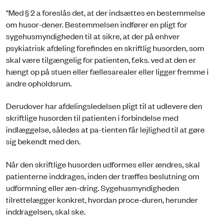
"Med § 2 a foreslås det, at der indsættes en bestemmelse
om husor-dener. Bestemmelsen indfører en pligt for
sygehusmyndigheden til at sikre, at der på enhver
psykiatrisk afdeling forefindes en skriftlig husorden, som
skal være tilgængelig for patienten, f.eks. ved at den er
hængt op på stuen eller fællesarealer eller ligger fremme i
andre opholdsrum.
Derudover har afdelingsledelsen pligt til at udlevere den
skriftlige husorden til patienten i forbindelse med
indlæggelse, således at pa-tienten får lejlighed til at gøre
sig bekendt med den.
Når den skriftlige husorden udformes eller ændres, skal
patienterne inddrages, inden der træffes beslutning om
udformning eller æn-dring. Sygehusmyndigheden
tilrettelægger konkret, hvordan proce-duren, herunder
inddragelsen, skal ske.