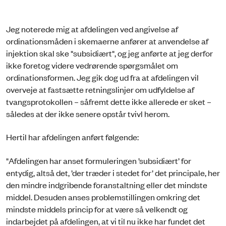
Jeg noterede mig at afdelingen ved angivelse af
ordinationsmåden i skemaerne anfører at anvendelse af
injektion skal ske "subsidiært", og jeg anførte at jeg derfor
ikke foretog videre vedrørende spørgsmålet om
ordinationsformen. Jeg gik dog ud fra at afdelingen vil
overveje at fastsætte retningslinjer om udfyldelse af
tvangsprotokollen – såfremt dette ikke allerede er sket –
således at der ikke senere opstår tvivl herom.
Hertil har afdelingen anført følgende:
"Afdelingen har anset formuleringen ’subsidiært’ for
entydig, altså det, ’der træder i stedet for’ det principale, her
den mindre indgribende foranstaltning eller det mindste
middel. Desuden anses problemstillingen omkring det
mindste middels princip for at være så velkendt og
indarbejdet på afdelingen, at vi til nu ikke har fundet det