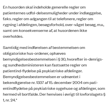
En husorden skal indeholde generelle regler om
patienternes udfol-delsesmuligheder under indlæggelse,
f.eks. regler om adgangen til at telefonere, regler om
rygning i afdelingen, besøgsforhold, over-våget besøg, m.v.,
samt om konsekvenserne af, at husordenen ikke
overholdes.
Samtidig med indførelsen af bestemmelsen om
obligatoriske hus-ordener, ophæves
bemyndigelsesbestemmelsen i § 30, hvorefter in-denrigs-
og sundhedsministeren kan fastsætte regler om
patientind-flydelse på psykiatriske afdelinger.
Bemyndigelsesbestemmelsen er udmøntet i
bekendtgørelse nr. 1337 af 15. december 2004 om pati-
entindflydelse på psykiatriske sygehuse og afdelinger, som
hermed vil bortfalde. Der henvises i øvrigt til lovforslagets §
1, nr. 24."