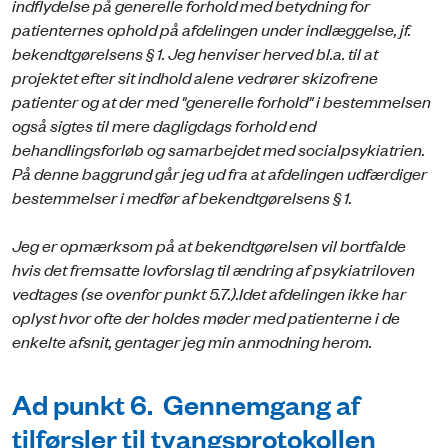
indflydelse på generelle forhold med betydning for
patienternes ophold på afdelingen under indlæggelse, jf.
bekendtgørelsens § 1. Jeg henviser herved bl.a. til at
projektet efter sit indhold alene vedrører skizofrene
patienter og at der med "generelle forhold" i bestemmelsen
også sigtes til mere dagligdags forhold end
behandlingsforløb og samarbejdet med socialpsykiatrien.
På denne baggrund går jeg ud fra at afdelingen udfærdiger
bestemmelser i medfør af bekendtgørelsens § 1.
Jeg er opmærksom på at bekendtgørelsen vil bortfalde
hvis det fremsatte lovforslag til ændring af psykiatriloven
vedtages (se ovenfor punkt 5.7.).
Idet afdelingen ikke har
oplyst hvor ofte der holdes møder med patienterne i de
enkelte afsnit, gentager jeg min anmodning herom.
Ad punkt 6. Gennemgang af
tilførsler til tvangsprotokollen