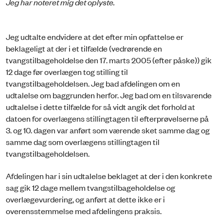
Jeg har noteret mig det oplyste.
Jeg udtalte endvidere at det efter min opfattelse er
beklageligt at der i et tilfælde (vedrørende en
tvangstilbageholdelse den 17. marts 2005 (efter påske)) gik
12 dage før overlægen tog stilling til
tvangstilbageholdelsen. Jeg bad afdelingen om en
udtalelse om baggrunden herfor. Jeg bad om en tilsvarende
udtalelse i dette tilfælde for så vidt angik det forhold at
datoen for overlægens stillingtagen til efterprøvelserne på
3. og 10. dagen var anført som værende sket samme dag og
samme dag som overlægens stillingtagen til
tvangstilbageholdelsen.
Afdelingen har i sin udtalelse beklaget at der i den konkrete
sag gik 12 dage mellem tvangstilbageholdelse og
overlægevurdering, og anført at dette ikke er i
overensstemmelse med afdelingens praksis.