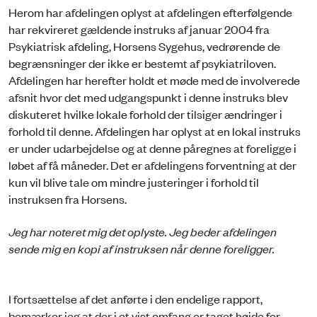
Herom har afdelingen oplyst at afdelingen efterfølgende
har rekvireret gældende instruks af januar 2004 fra
Psykiatrisk afdeling, Horsens Sygehus, vedrørende de
begrænsninger der ikke er bestemt af psykiatriloven.
Afdelingen har herefter holdt et møde med de involverede
afsnit hvor det med udgangspunkt i denne instruks blev
diskuteret hvilke lokale forhold der tilsiger ændringer i
forhold til denne. Afdelingen har oplyst at en lokal instruks
er under udarbejdelse og at denne påregnes at foreligge i
løbet af få måneder. Det er afdelingens forventning at der
kun vil blive tale om mindre justeringer i forhold til
instruksen fra Horsens.
Jeg har noteret mig det oplyste. Jeg beder afdelingen
sende mig en kopi af instruksen når denne foreligger.
I fortsættelse af det anførte i den endelige rapport,
bemærker jeg at der i et vist omfang er taget højde for