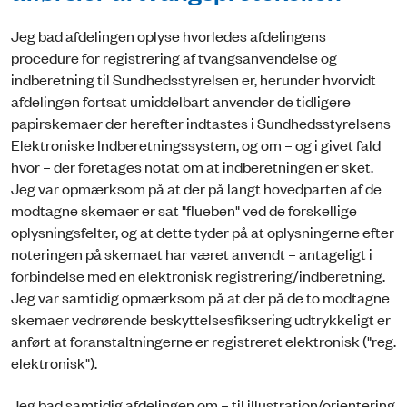
Jeg bad afdelingen oplyse hvorledes afdelingens
procedure for registrering af tvangsanvendelse og
indberetning til Sundhedsstyrelsen er, herunder hvorvidt
afdelingen fortsat umiddelbart anvender de tidligere
papirskemaer der herefter indtastes i Sundhedsstyrelsens
Elektroniske Indberetningssystem, og om – og i givet fald
hvor – der foretages notat om at indberetningen er sket.
Jeg var opmærksom på at der på langt hovedparten af de
modtagne skemaer er sat "flueben" ved de forskellige
oplysningsfelter, og at dette tyder på at oplysningerne efter
noteringen på skemaet har været anvendt – antageligt i
forbindelse med en elektronisk registrering/indberetning.
Jeg var samtidig opmærksom på at der på de to modtagne
skemaer vedrørende beskyttelsesfiksering udtrykkeligt er
anført at foranstaltningerne er registreret elektronisk ("reg.
elektronisk").
Jeg bad samtidig afdelingen om – til illustration/orientering