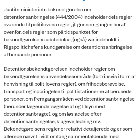
Justitsministeriets bekendtgørelse om
detentionsanbringelse (444/2004) indeholder dels regler
svarende til politilovens regler, jf. gennemgangen heraf
ovenfor, dels regler som på tidspunktet for
bekendtgørelsens udstedelse, (også) var indeholdt i
Rigspolitichefens kundgørelse om de­tentionsanbringelse
af berusede personer.
Detentionsbekendtgørelsen indeholder regler om
bekendtgørelsens anvendelsesområde (fortrinsvis i form af
henvisning til politilovens regler), om frihedsberøvelse,
transport og indbringelse til politistationerne af berusede
personer, om fremgangsmåden ved detentionsanbringelse
(herunder lægeundersøgelse af og tilsyn med
detentionsanbragte), og om løsladelse efter
detentionsanbringelse, klagevejledning mv.
Bekendtgørelsens regler er relativt detaljerede og er som
allerede nævnt i vidt omfang sammenfaldende med