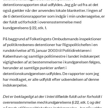
detentionsrappor­ten skal udfyldes. Jeg går ud fra at det
også gælder når der anvendes lokale blanketter. I ingen af
de ti detentionsrapporter som indgår i min undersøgelse, er
der fuldt ud forholdt i overensstemmelse med
kundgørelsens § 22, stk. 1.
På baggrund af Folketingets Ombudsmands inspektioner
af politikredsenes detentioner har Rigspolitichefen i en
rundskrivelse af 15. januar 2003 til Politidirektøren i
København og samtlige politimestre i landet indskærpet
vigtigheden af at bestemmelserne i kundgørelsen følges,
herunder at samtlige punkter anført i
detentionskundgørelsen udfyldes. De rapporter som jeg
har modtaget, er alle udfyldt efter udsendelsen af denne
indskærpelse.
Det er beklageligt at der i intet tilfælde fuldt ud er forholdt i
overensstemmelse med kundgørelsens § 22, stk. 1, og det
på trods af Rigspolitichefens indskærpelse. Jeg går ud fra