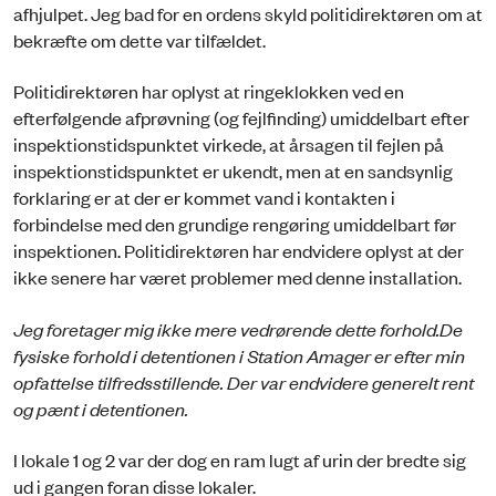
afhjulpet. Jeg bad for en ordens skyld politidirektøren om at
bekræfte om dette var tilfældet.
Politidirektøren har oplyst at ringeklokken ved en
efterfølgende afprøvning (og fejlfinding) umiddelbart efter
inspektionstidspunktet virkede, at årsagen til fejlen på
inspektionstidspunktet er ukendt, men at en sandsynlig
forklaring er at der er kommet vand i kontakten i
forbindelse med den grundige rengøring umiddelbart før
inspektionen. Politidirektøren har endvidere oplyst at der
ikke senere har været problemer med denne installation.
Jeg foretager mig ikke mere vedrørende dette forhold.
De
fysiske forhold i detentionen i Station Amager er efter min
opfattelse tilfredsstillende. Der var endvidere generelt rent
og pænt i detentionen.
I lokale 1 og 2 var der dog en ram lugt af urin der bredte sig
ud i gangen foran disse lokaler.