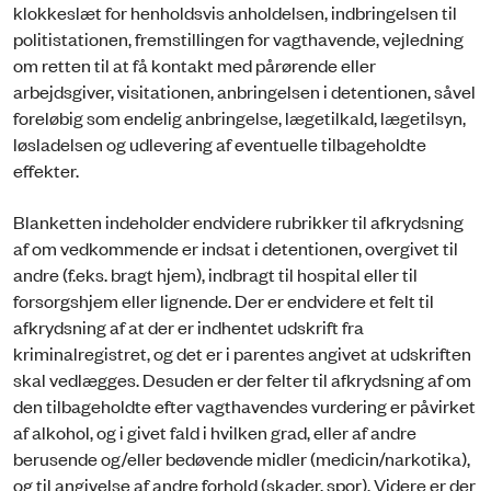
klokkeslæt for henholdsvis anholdelsen, indbringelsen til
politistationen, fremstillingen for vagtha­vende, vejledning
om retten til at få kontakt med pårørende eller
arbejdsgiver, visitationen, anbrin­gelsen i detentionen, såvel
foreløbig som endelig anbringelse, lægetilkald, lægetilsyn,
løsladelsen og udlevering af eventuelle tilbageholdte
effekter.
Blanketten indeholder endvidere rubrikker til afkrydsning
af om vedkommende er indsat i detentio­nen, overgivet til
andre (f.eks. bragt hjem), indbragt til hospital eller til
forsorgshjem eller lignende. Der er endvidere et felt til
afkrydsning af at der er indhentet udskrift fra
kriminalregistret, og det er i parentes angivet at udskriften
skal vedlægges. Desuden er der felter til afkrydsning af om
den tilba­geholdte efter vagthavendes vurdering er påvirket
af alkohol, og i givet fald i hvilken grad, eller af andre
berusende og/eller bedøvende midler (medicin/narkotika),
og til angivelse af andre forhold (skader, spor). Videre er der