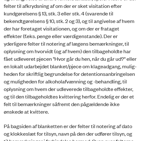
felter til afkrydsning af om der er sket visitation efter
kundgørelsens § 13, stk. 3 eller stk. 4 (svarende til
bekendtgørelsens § 10, stk. 2 og 3), og til angivelse af hvem
der har foretaget visitationen, og om der er fra­taget
effekter (f.eks. penge eller værdigenstande). Der er
yderligere felter til notering af lægens be­mærkninger, til
oplysning om hvorvidt (og af hvem) den tilbageholdte har
fået udleveret pjecen "Hvor går du hen, når du går ud?" eller
en lokalt udarbejdet blanket/pjece om klageadgang, mulig­
heden for skriftlig begrundelse for detentionsanbringelsen
og muligheden for alkoholafvænning og -behandling, til
oplysning om hvem der udleverede tilbageholdte effekter,
og til den tilbageholdtes kvittering herfor. Endelig er der et
felt til bemærkninger såfremt den pågældende ikke
ønskede at kvittere.
På bagsiden af blanketten er der felter til notering af dato
og klokkeslæt for tilsyn, navn på den der udfører tilsyn, og