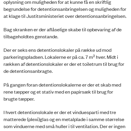
oplysning om muligheden for at kunne få en skriftlig
begrundelse for detentionsanbringelsen og muligheden for
at klage til Justitsministeriet over detentionsanbringelsen.
Bag skranken er der aflåselige skabe til opbevaring af de
tilbageholdtes genstande.
Der er seks ens detentionslokaler på række ud mod
2
parkeringspladsen. Lokalerne er på ca. 7 m
hver. Midt i
rækken af detentionslokaler er der et toiletrum til brug for
de detentionsanbragte.
På gangen foran detentionslokalerne er der et skab med
rene tæpper og et stativ med en papirsæk til brug for
brugte tæpper.
I hvert detentionslokale er der et vinduesparti med tre
matterede (plexi)glas og en metalplade i samme størrelse
som vinduerne med små huller i til ventilation. Der er ingen