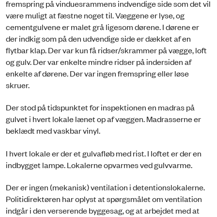
fremspring på vinduesrammens indvendige side som det vil
være muligt at fæstne noget til. Væggene er lyse, og
cementgulvene er malet grå ligesom dørene. I dørene er
der indkig som på den udvendige side er dækket af en
flytbar klap. Der var kun få ridser/skrammer på vægge, loft
og gulv. Der var enkelte mindre ridser på indersiden af
enkelte af dørene. Der var ingen fremspring eller løse
skruer.
Der stod på tidspunktet for inspektionen en madras på
gulvet i hvert lokale lænet op af væggen. Madrasserne er
beklædt med vaskbar vinyl.
I hvert lokale er der et gulvafløb med rist. I loftet er der en
indbygget lampe. Lokalerne opvarmes ved gulvvarme.
Der er ingen (mekanisk) ventilation i detentionslokalerne.
Politidirektøren har oplyst at spørgsmålet om ventilation
indgår i den verserende byggesag, og at arbejdet med at