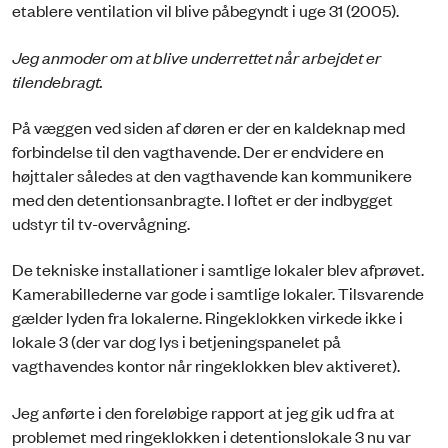
etablere ventilation vil blive påbegyndt i uge 31 (2005).
Jeg anmoder om at blive underrettet når arbejdet er
tilendebragt.
På væggen ved siden af døren er der en kaldeknap med
forbindelse til den vagthavende. Der er endvidere en
højttaler således at den vagthavende kan kommunikere
med den detentionsanbragte. I loftet er der indbygget
udstyr til tv-overvågning.
De tekniske installationer i samtlige lokaler blev afprøvet.
Kamerabillederne var gode i samtlige lokaler. Tilsvarende
gælder lyden fra lokalerne. Ringeklokken virkede ikke i
lokale 3 (der var dog lys i betjeningspanelet på
vagthavendes kontor når ringeklokken blev aktiveret).
Jeg anførte i den foreløbige rapport at jeg gik ud fra at
problemet med ringeklokken i detentionslokale 3 nu var