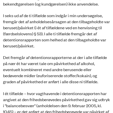
bekendtgørelsen (og kundgørelsen) ikke anvendelse.
I seks ud af de ti tilfælde som indgår i min undersøgelse,
fremgår det af anholdelsesårsagen at den tilbageholdte var
beruset/påvirket (i ét af tilfældene ved en henvisning til
(færdselslovens) § 53). I alle ti tilfælde fremgår det af
detentionsrapporten som helhed at den tilbageholdte var
beruset/påvirket.
Det fremgår af detentionsrapporterne at der i alle tilfælde
på nær ét har været tale om påvirkethed af alkohol,
eventuelt kombineret med andre berusende eller
bedøvende midler (euforiserende stoffer/kokain), og
graden af påvirkethed er anført i alle disse ni tilfælde.
I ét tilfælde – hvor vagthavende i detentionsrapporten har
angivet at den frihedsberøvedes påvirkethed gav sig udtryk
i "balancebesvær" (anholdelsen den 9. februar 2005, kl.
10.45) – er det anført at den frihedsberøvede var påvirket af