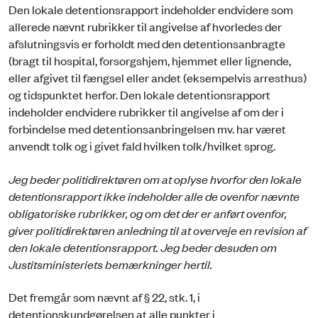
Den lokale detentionsrapport indeholder endvidere som
allerede nævnt rubrikker til angivelse af hvorledes der
afslutningsvis er forholdt med den detentionsanbragte
(bragt til hospital, forsorgshjem, hjemmet eller lignende,
eller afgivet til fængsel eller andet (eksempelvis arresthus)
og tidspunktet herfor. Den lokale detentionsrapport
indeholder endvidere rubrikker til angivelse af om der i
forbindelse med detentionsanbringelsen mv. har været
anvendt tolk og i givet fald hvilken tolk/hvilket sprog.
Jeg beder politidirektøren om at oplyse hvorfor den lokale
detentionsrapport ikke indeholder alle de ovenfor nævnte
obligatoriske rubrikker, og om det der er anført ovenfor,
giver politidirektøren anledning til at overveje en revision af
den lokale detentionsrapport. Jeg beder desuden om
Justitsministeriets bemærkninger hertil.
Det fremgår som nævnt af § 22, stk. 1, i
detentionskundgørelsen at alle punkter i