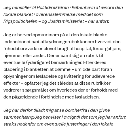
Jeg henstiller til Politidirektøren i København at ændre den
lokale blanket i overensstemmelse med det som
Rigspolitichefen – og Justitsministeriet – har anført.
Jeg er herved opmærksom på at den lokale blanket
indeholder et sæt afkrydsningsrubrikker om hvorvidt den
frihedsberøvede er blevet bragt til hospital, forsorgshjem,
hjemmet eller andet. Der er samtidig en rubrik til
eventuelle (yderligere) bemærkninger. Efter deres
placering i blanketten at dømme – umiddelbart foran
oplysninger om løsladelse og kvittering for udleverede
effekter – opfatter jeg det således at disse rubrikker
vedrører spørgsmålet om hvorledes der er forholdt med
den pågældende i forbindelse med løsladelsen.
Jeg har derfor tilladt mig at se bort herfra i den givne
sammenhæng.
Jeg henviser i øvrigt til det som jeg har anført
straks nedenfor om eventuelle justeringer i den lokale