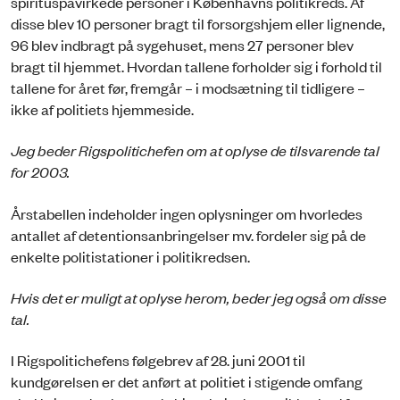
spirituspåvirkede personer i Københavns politikreds. Af
disse blev 10 personer bragt til forsorgshjem eller lignende,
96 blev indbragt på sygehuset, mens 27 personer blev
bragt til hjemmet. Hvordan tallene forholder sig i forhold til
tallene for året før, fremgår – i modsætning til tidligere –
ikke af politiets hjemmeside.
Jeg beder Rigspolitichefen om at oplyse de tilsvarende tal
for 2003.
Årstabellen indeholder ingen oplysninger om hvorledes
antallet af detentionsanbringelser mv. fordeler sig på de
enkelte politistationer i politikredsen.
Hvis det er muligt at oplyse herom, beder jeg også om disse
tal.
I Rigspolitichefens følgebrev af 28. juni 2001 til
kundgørelsen er det anført at politiet i stigende omfang