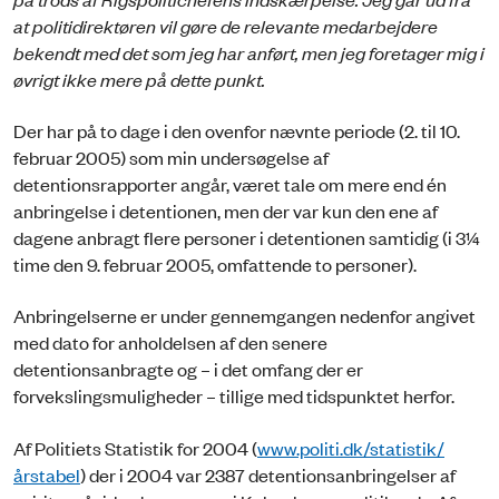
at politidirektøren vil gøre de relevante medarbejdere
bekendt med det som jeg har anført, men jeg foretager mig i
øvrigt ikke mere på dette punkt.
Der har på to dage i den ovenfor nævnte periode (2. til 10.
februar 2005) som min undersøgelse af
detentionsrapporter angår, været tale om mere end én
anbringelse i detentionen, men der var kun den ene af
dagene anbragt flere personer i detentionen samtidig (i 3¼
time den 9. februar 2005, omfattende to personer).
Anbringelserne er under gennemgangen nedenfor angivet
med dato for anholdelsen af den senere
detentionsanbragte og – i det omfang der er
forvekslingsmuligheder – tillige med tidspunktet herfor.
Af Politiets Statistik for 2004 (
www.politi.dk/statistik/
årstabel
) der i 2004 var 2387 detentionsanbrin­gelser af