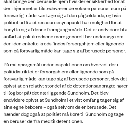
skal bringe den berusede hjem hvis der er sikkerhed for at
der i hjemmet er tilstedeværende voksne personer som på
forsvarlig måde kan tage sig af den pågældende, og hvis
politiet ud fra et ressourcesynspunkt har mulighed for at
benytte sig af denne fremgangsmåde. Det er endvidere bl.a.
anført at politikredsene mere generelt bør undersøge om
der i den enkelte kreds findes forsorgshjem eller lignende
som på forsvarlig måde kan tage sig af berusede personer.
På mit spørgsmål under inspektionen om hvorvidt der i
politidistriktet er forsorgshjem eller lignende som på
forsvarlig måde kan tage sig af berusede personer, blev det
oplyst at en relativt stor del af de detentionsanbragte hører
til (og bor på) det nærliggende Sundholm. Det blev
endvidere oplyst at Sundholm i et vist omfang tager sig af
sine egne beboere – også selv om de er berusede. Det
hænder dog også at politiet må køre til Sundholm og tage
en beruser derfra med til detentionen.