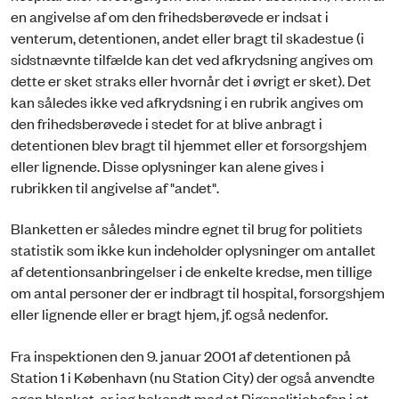
en angivelse af om den frihedsberøvede er indsat i
venterum, detentionen, andet eller bragt til skadestue (i
sidstnævnte tilfælde kan det ved afkrydsning angives om
dette er sket straks eller hvornår det i øvrigt er sket). Det
kan således ikke ved afkrydsning i en rubrik angives om
den frihedsberøvede i stedet for at blive anbragt i
detentionen blev bragt til hjemmet eller et forsorgshjem
eller lignende. Disse oplysninger kan alene gives i
rubrikken til angivelse af "andet".
Blanketten er således mindre egnet til brug for politiets
statistik som ikke kun indeholder oplysninger om antallet
af detentionsanbringelser i de enkelte kredse, men tillige
om antal personer der er indbragt til hospital, forsorgshjem
eller lignende eller er bragt hjem, jf. også nedenfor.
Fra inspektionen den 9. januar 2001 af detentionen på
Station 1 i København (nu Station City) der også anvendte
egen blanket, er jeg bekendt med at Rigspolitichefen i et