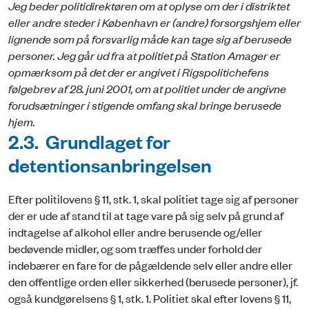
Jeg beder politidirektøren om at oplyse om der i distriktet
eller andre steder i København er (andre) forsorgshjem eller
lignende som på forsvarlig måde kan tage sig af berusede
personer.
Jeg går ud fra at politiet på Station Amager er
opmærksom på det der er angivet i Rigspolitichefens
følgebrev af 28. juni 2001, om at politiet under de angivne
forudsætninger i stigende omfang skal bringe berusede
hjem.
2.3. Grundlaget for
detentionsanbringelsen
Efter politilovens § 11, stk. 1, skal politiet tage sig af personer
der er ude af stand til at tage vare på sig selv på grund af
indtagelse af alkohol eller andre beru­sende og/eller
bedøvende midler, og som træffes under forhold der
indebærer en fare for de pågældende selv eller andre eller
den offentlige orden eller sikkerhed (berusede personer), jf.
også kundgørelsens § 1, stk. 1. Politiet skal efter lovens § 11,