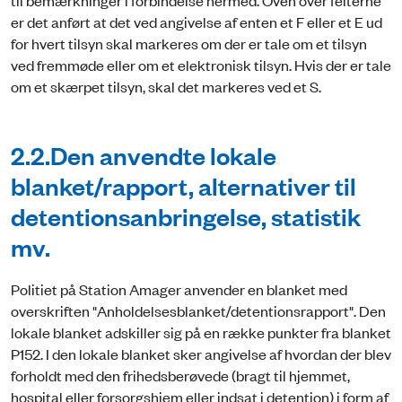
til bemærkninger i forbindelse hermed. Oven over felterne
er det anført at det ved angivelse af enten et F eller et E ud
for hvert tilsyn skal markeres om der er tale om et tilsyn
ved fremmøde eller om et elektronisk tilsyn. Hvis der er tale
om et skærpet tilsyn, skal det markeres ved et S.
2.2.Den anvendte lokale
blanket/rapport, alternativer til
detentionsanbringelse, statistik
mv.
Politiet på Station Amager anvender en blanket med
overskriften "Anholdelsesblanket/detentionsrapport". Den
lokale blanket adskiller sig på en række punkter fra blanket
P152. I den lokale blanket sker angivelse af hvordan der blev
forholdt med den frihedsberøvede (bragt til hjemmet,
hospital eller forsorgshjem eller indsat i detention) i form af