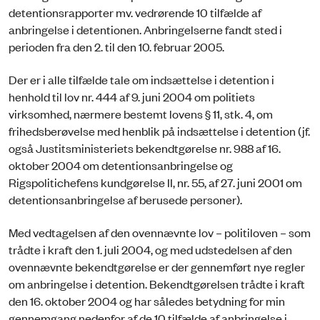
detentionsrapporter mv. vedrørende 10 ­tilfælde af
anbringelse i detentionen. Anbringelserne fandt sted i
perioden fra den 2. til den 10. februar 2005.
Der er i alle tilfælde tale om indsættelse i detention i
henhold til lov nr. 444 af 9. juni 2004 om politiets
virksomhed, nærmere bestemt lovens § 11, stk. 4, om
frihedsberøvelse med henblik på indsættelse i detention (jf.
også Justitsministeriets bekendtgørelse nr. 988 af 16.
oktober 2004 om detentionsanbringelse og
Rigspolitichefens kundgørelse II, nr. 55, af 27. juni 2001 om
de­tentionsanbringelse af berusede personer).
Med vedtagelsen af den ovennævnte lov – politiloven – som
trådte i kraft den 1. juli 2004, og med udstedelsen af den
ovennævnte bekendtgørelse er der gennemført nye regler
om anbringelse i detention. Bekendtgørelsen trådte i kraft
den 16. oktober 2004 og har således betydning for min
gennemgang nedenfor af de 10 tilfælde af anbringelse i