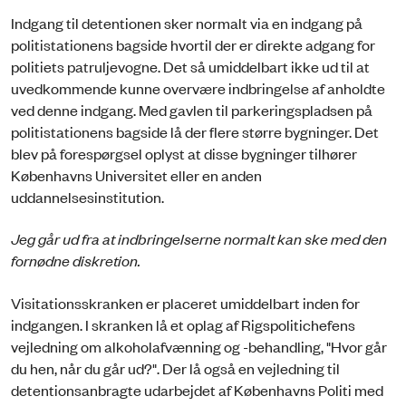
Indgang til detentionen sker normalt via en indgang på
politistationens bagside hvortil der er direkte adgang for
politiets patruljevogne. Det så umiddelbart ikke ud til at
uvedkommende kunne overvære indbringelse af anholdte
ved denne indgang. Med gavlen til parkeringspladsen på
politistationens bagside lå der flere større bygninger. Det
blev på forespørgsel oplyst at disse bygninger tilhører
Københavns Universitet eller en anden
uddannelsesinstitution.
Jeg går ud fra at indbringelserne normalt kan ske med den
fornødne diskretion.
Visitationsskranken er placeret umiddelbart inden for
indgangen. I skranken lå et oplag af Rigspolitichefens
vejledning om alkoholafvænning og -behandling, "Hvor går
du hen, når du går ud?". Der lå også en vejledning til
detentionsanbragte udarbejdet af Københavns Politi med