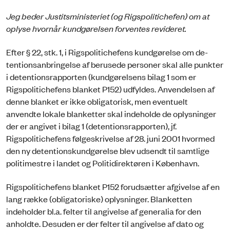
Jeg beder Justitsministeriet (og Rigspolitichefen) om at
oplyse hvornår kundgørelsen forventes revideret.
Efter § 22, stk. 1, i Rigspolitichefens kundgørelse om de­
tentionsanbringelse af berusede personer skal alle punkter
i detentionsrapporten (kundgørelsens bilag 1 som er
Rigspolitichefens blanket P152) udfyldes. Anvendelsen af
denne blanket er ikke obligatorisk, men eventuelt
anvendte lokale blanketter skal indeholde de oplysninger
der er angivet i bilag 1 (detentionsrapporten), jf.
Rigspolitichefens følgeskrivelse af 28. juni 2001 hvormed
den ny detentionskundgørelse blev udsendt til samtlige
politimestre i landet og Politidirektøren i København.
Rigspolitichefens blanket P152 forudsætter afgivelse af en
lang række (obligatoriske) oplysnin­ger. Blanketten
indeholder bl.a. felter til angivelse af generalia for den
anholdte. Desuden er der felter til angivelse af dato og