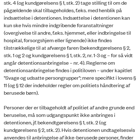
stk. 4 (og kundgørelsens § 1, stk. 2) tage stilling til om de
pågældende skal tilbageholdes, f.eks. med henblik på
indsættelse i detentionen. Indsættelse i detentionen kan
kun ske hvis mindre indgribende foranstaltninger
(overgivelse til andre, f.eks. hjemmet, eller indbringelse til
hospital, forsorgshjem eller lignende) ikke findes
tilstrækkelige til at afværge faren (bekendtgørelsens § 2,
stk. 1 og 2 og kundgørelsens § 1, stk. 2, nr. 1-3 og – for så vidt
angår detentionsanbringelse – nr. 4). Reglerne om
detentionsanbringelse findes i politiloven – under kapitlet
"Svage og udsatte persongrupper"; mere specifikt i lovens §
11 (og § 12 der indeholder regler om politiets håndtering af
berusede børn).
Personer der er tilbageholdt af politiet af andre grunde end
beruselse, må som udgangspunkt ikke anbringes i
detentionen, jf. bekendtgørelsens § 1, stk. 2 (og
kundgørelsens § 2, stk. 2). Hvis detentionen undtagelsesvis
anvendes til anbringelse af ikke-berusede personer, finder