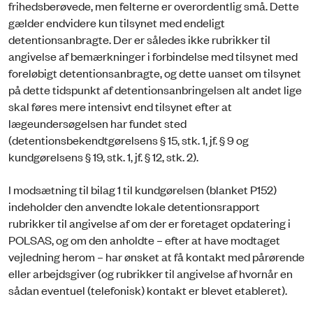
frihedsberøvede, men felterne er overordentlig små. Dette
gælder endvidere kun tilsynet med endeligt
detentionsanbragte. Der er således ikke rubrikker til
angivelse af bemærkninger i forbindelse med tilsynet med
foreløbigt detentionsanbragte, og dette uanset om tilsynet
på dette tidspunkt af detentionsanbringelsen alt andet lige
skal føres mere intensivt end tilsynet efter at
lægeundersøgelsen har fundet sted
(detentionsbekendtgørelsens § 15, stk. 1, jf. § 9 og
kundgørelsens § 19, stk. 1, jf. § 12, stk. 2).
I modsætning til bilag 1 til kundgørelsen (blanket P152)
indeholder den anvendte lokale detentionsrapport
rubrikker til angivelse af om der er foretaget opdatering i
POLSAS, og om den anholdte – efter at have modtaget
vejledning herom – har ønsket at få kontakt med pårørende
eller arbejdsgiver (og rubrikker til angivelse af hvornår en
sådan eventuel (telefonisk) kontakt er blevet etableret).