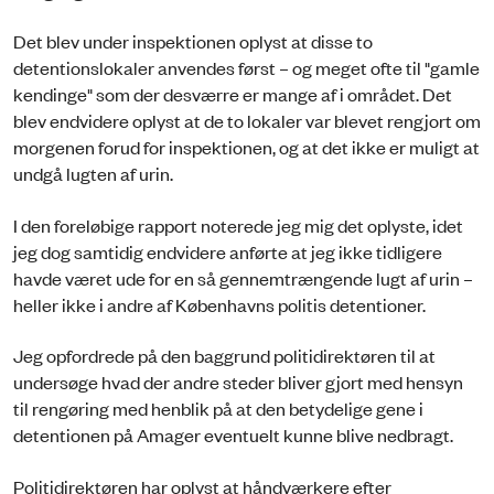
Det blev under inspektionen oplyst at disse to
detentionslokaler anvendes først – og meget ofte til "gamle
kendinge" som der desværre er mange af i området. Det
blev endvidere oplyst at de to lokaler var blevet rengjort om
morgenen forud for inspektionen, og at det ikke er muligt at
undgå lugten af urin.
I den foreløbige rapport noterede jeg mig det oplyste, idet
jeg dog samtidig endvidere anførte at jeg ikke tidligere
havde været ude for en så gennemtrængende lugt af urin –
heller ikke i andre af Københavns politis detentioner.
Jeg opfordrede på den baggrund politidirektøren til at
undersøge hvad der andre steder bliver gjort med hensyn
til rengøring med henblik på at den betydelige gene i
detentionen på Amager eventuelt kunne blive nedbragt.
Politidirektøren har oplyst at håndværkere efter