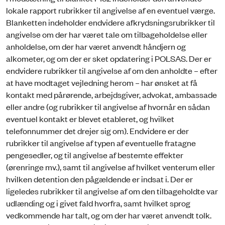
lokale rapport rubrikker til angivelse af en eventuel værge.
Blanketten indeholder endvidere afkrydsningsrubrikker til
angivelse om der har været tale om tilbageholdelse eller
anholdelse, om der har været anvendt håndjern og
alkometer, og om der er sket opdatering i POLSAS. Der er
endvidere rubrikker til angivelse af om den anholdte – efter
at have modtaget vejledning herom – har ønsket at få
kontakt med pårørende, arbejdsgiver, advokat, ambassade
eller andre (og rubrikker til angivelse af hvornår en sådan
eventuel kontakt er blevet etableret, og hvilket
telefonnummer det drejer sig om). Endvidere er der
rubrikker til angivelse af typen af eventuelle fratagne
pengesedler, og til angivelse af bestemte effekter
(ørenringe mv.), samt til angivelse af hvilket venterum eller
hvilken detention den pågældende er indsat i. Der er
ligeledes rubrikker til angivelse af om den tilbageholdte var
udlænding og i givet fald hvorfra, samt hvilket sprog
vedkommende har talt, og om der har været anvendt tolk.