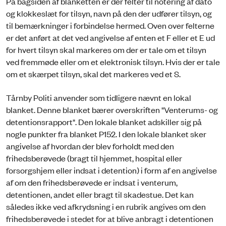
På bagsiden af blanketten er der felter til notering af dato
og klokkeslæt for tilsyn, navn på den der udfører tilsyn, og
til bemærkninger i forbindelse hermed. Oven over felterne
er det anført at det ved angivelse af enten et F eller et E ud
for hvert tilsyn skal markeres om der er tale om et tilsyn
ved fremmøde eller om et elektronisk tilsyn. Hvis der er tale
om et skærpet tilsyn, skal det markeres ved et S.
Tårnby Politi anvender som tidligere nævnt en lokal
blanket. Denne blanket bærer overskriften "Venterums- og
detentionsrapport". Den lokale blanket adskiller sig på
nogle punkter fra blanket P152. I den lokale blanket sker
angivelse af hvordan der blev forholdt med den
frihedsberøvede (bragt til hjemmet, hospital eller
forsorgshjem eller indsat i detention) i form af en angivelse
af om den frihedsberøvede er indsat i venterum,
detentionen, andet eller bragt til skadestue. Det kan
således ikke ved afkrydsning i en rubrik angives om den
frihedsberøvede i stedet for at blive anbragt i detentionen