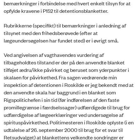
bemærkninger i forbindelse med hvert enkelt tilsyn for at
opfylde kravene i P152 til detentionsblanketter.
Rubrikkerne (specifikt) til bemærkninger i anledning af
tilsynet med den frihedsberøvede (efter at
lægeundersøgelsen har fundet sted) er i øvrigt små.
Ved angivelsen af vagthavendes vurdering af
tilbageholdtes tilstand er der på den anvendte blanket
tilføjet ædru/ikke påvirket og beruset som yderpunkter i
skalaen for påvirkethed. Fra sagen vedrørende min
inspektion af detentionen i Roskilde er jeg bekendt med at
den anvendte skala har baggrund i en blanket som
Rigspolitichefen i sin tid (før indførelsen af den faste
promillegrænse i færdselssager) udfærdigede til brug for
udfærdigelse af lægeerklæringer ved undersøgelse af
spirituspåvirkethed. Politimesteren i Roskilde oplyste (i en
udtalelse af 26. september 2000 til brug for et svar til
Retsudvalget) at blankettens velkendte sondringer er