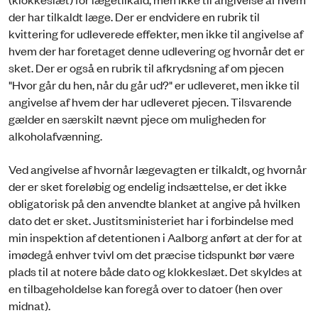
der har tilkaldt læge. Der er endvidere en rubrik til
kvittering for udleverede effekter, men ikke til angivelse af
hvem der har foretaget denne udlevering og hvornår det er
sket. Der er også en rubrik til afkrydsning af om pjecen
"Hvor går du hen, når du går ud?" er udleveret, men ikke til
angivelse af hvem der har udleveret pjecen. Tilsvarende
gælder en særskilt nævnt pjece om muligheden for
alkoholafvænning.
Ved angivelse af hvornår lægevagten er tilkaldt, og hvornår
der er sket foreløbig og endelig indsættelse, er det ikke
obligatorisk på den anvendte blanket at angive på hvilken
dato det er sket. Justitsministeriet har i forbindelse med
min inspektion af detentionen i Aalborg anført at der for at
imødegå enhver tvivl om det præcise tidspunkt bør være
plads til at notere både dato og klokkeslæt. Det skyldes at
en tilbageholdelse kan foregå over to datoer (hen over
midnat).