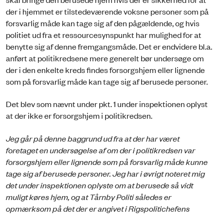
der i hjemmet er tilstedeværende voksne personer som på
forsvarlig måde kan tage sig af den pågældende, og hvis
politiet ud fra et ressourcesynspunkt har mulighed for at
benytte sig af denne fremgangsmåde. Det er endvidere bl.a.
anført at politikredsene mere generelt bør undersøge om
der i den enkelte kreds findes forsorgshjem eller lignende
som på forsvarlig måde kan tage sig af berusede personer.
Det blev som nævnt under pkt. 1 under inspektionen oplyst
at der ikke er forsorgshjem i politikredsen.
Jeg går på denne baggrund ud fra at der har været
foretaget en undersøgelse af om der i politikredsen var
forsorgshjem eller lignende som på forsvarlig måde kunne
tage sig af berusede personer.
Jeg har i øvrigt noteret mig
det under inspektionen oplyste om at berusede så vidt
muligt køres hjem, og at Tårnby Politi således er
opmærksom på det der er angivet i Rigspolitichefens