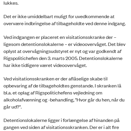
lukkes.
Det er ikke umiddelbart muligt for uvedkommende at
overvære indbringelse af tilbageholdte ved denne indgang.
Ved indgangen er placeret en visitationsskranke der –
ligesom detentionslokalerne – er videoovervåget. Det blev
oplyst at overvågningsudstyret er nyt og var godkendt af
Rigspolitichefen den 3. marts 2005. Detentionslokalerne
har ikke tidligere været videoovervåget.
Ved visitationsskranken er der aflåselige skabe til
opbevaring af de tilbageholdtes genstande. I skranken lå
bl.a. et oplag af Rigspolitichefens vejledning om
alkoholafvænning og -behandling, "Hvor går du hen, når du
går ud?".
Detentionslokalerne ligger i forlængelse af hinanden på
gangen ved siden af visitationsskranken. Der er i alt fire