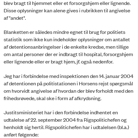
blev bragt til hjemmet eller et forsorgshjem eller lignende.
Disse oplysninger kan alene gives i rubrikken til angivelse
af "andet".
Blanketten er således mindre egnet til brug for politiets
statistik som ikke kun indeholder oplysninger om antallet
af detentionsanbringelser i de enkelte kredse, men tillige
om antal personer der er indbragt til hospital, forsorgshjem
eller lignende eller er bragt hjem, jf. også nedenfor.
Jeg har i forbindelse med inspektionen den 14. januar 2004
af detentionen på politistationen i Horsens rejst spørgsmål
om hvorvidt angivelse af hvordan der blev forholdt med den
frihedsrøvede, skal ske i form af afkrydsning.
Justitsministeriet har i den forbindelse indhentet en
udtalelse af 22. september 2004 fra Rigspolitichefen og
henholdt sig hertil. Rigspolitichefen har i udtalelsen (bl.a.)
anført følgende: