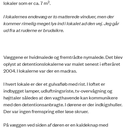
2
lokaler som er ca. 7 m
.
I lokalernes endevæg er to matterede vinduer, men der
kommer rimelig meget lys ind i lokalet ad den vej. Jeg går
ud fra at ruderne er brudsikre.
Væggene er hvidmalede og fremtrådte nymalede. Det blev
oplyst at detentionslokalerne var malet senest i efteråret
2004. I lokalerne var der en madras.
I hvert lokale er der et gulvafløb med rist. I loftet er
indbygget lamper, udluftningsriste, tv-overvågning og
højttaler således at den vagthavende kan kommunikere
med den detentionsanbragte. I dørene er der indkigshuller.
Der var ingen fremspring eller løse skruer.
På væggen ved siden af døren er en kaldeknap med