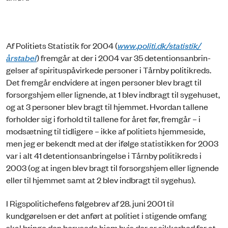
Af Politiets Statistik for 2004 (
www.politi.dk/statistik/
årstabel
) fremgår at der i 2004 var 35 detentionsanbrin­
gelser af spirituspåvirkede personer i Tårnby politikreds.
Det fremgår endvidere at ingen personer blev bragt til
forsorgshjem eller lignende, at 1 blev indbragt til sygehuset,
og at 3 personer blev bragt til hjemmet. Hvordan tallene
forholder sig i forhold til tallene for året før, fremgår – i
modsætning til tidligere – ikke af politiets hjemmeside,
men jeg er bekendt med at der ifølge statistikken for 2003
var i alt 41 detentionsanbringelse i Tårnby politikreds i
2003 (og at ingen blev bragt til forsorgshjem eller lignende
eller til hjemmet samt at 2 blev indbragt til sygehus).
I Rigspolitichefens følgebrev af 28. juni 2001 til
kundgørelsen er det anført at politiet i stigende omfang
skal bringe den berusede hjem hvis der er sikkerhed for at