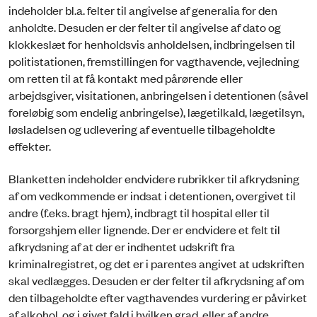
indeholder bl.a. felter til angivelse af generalia for den
anholdte. Desuden er der felter til angivelse af dato og
klokkeslæt for henholdsvis anholdelsen, indbringelsen til
politistationen, fremstillingen for vagtha­vende, vejledning
om retten til at få kontakt med pårørende eller
arbejdsgiver, visitationen, anbrin­gelsen i detentionen (såvel
foreløbig som endelig anbringelse), lægetilkald, lægetilsyn,
løsladelsen og udlevering af eventuelle tilbageholdte
effekter.
Blanketten indeholder endvidere rubrikker til afkrydsning
af om vedkommende er indsat i detentio­nen, overgivet til
andre (f.eks. bragt hjem), indbragt til hospital eller til
forsorgshjem eller lignende. Der er endvidere et felt til
afkrydsning af at der er indhentet udskrift fra
kriminalregistret, og det er i parentes angivet at udskriften
skal vedlægges. Desuden er der felter til afkrydsning af om
den tilba­geholdte efter vagthavendes vurdering er påvirket
af alkohol, og i givet fald i hvilken grad, eller af andre