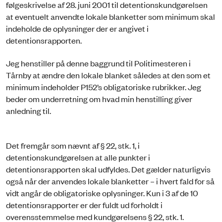
følgeskrivelse af 28. juni 2001 til detentionskundgørelsen
at eventuelt anvendte lokale blanketter som minimum skal
indeholde de oplysninger der er angivet i
detentionsrapporten.
Jeg henstiller på denne baggrund til Politimesteren i
Tårnby at ændre den lokale blanket således at den som et
minimum indeholder P152’s obligatoriske rubrikker. Jeg
beder om underretning om hvad min henstilling giver
anledning til.
Det fremgår som nævnt af § 22, stk. 1, i
detentionskundgørelsen at alle punkter i
detentionsrappor­ten skal udfyldes. Det gælder naturligvis
også når der anvendes lokale blanketter – i hvert fald for så
vidt angår de obligatoriske oplysninger. Kun i 3 af de 10
detentionsrapporter er der fuldt ud forholdt i
overensstemmelse med kundgørelsens § 22, stk. 1.