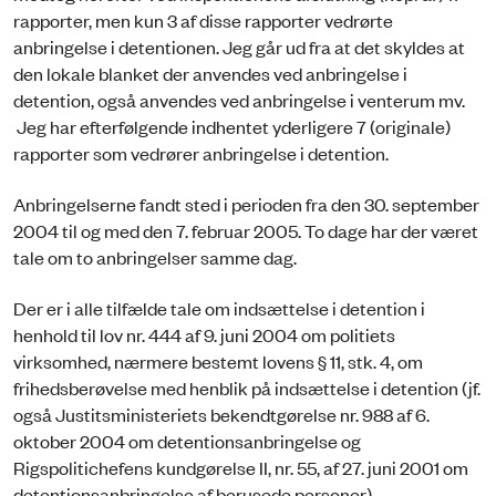
rapporter, men kun 3 af disse rapporter vedrørte
anbringelse i detentionen. Jeg går ud fra at det skyldes at
den lokale blanket der anvendes ved anbringelse i
detention, også anvendes ved anbringelse i venterum mv.
Jeg har efterfølgende indhentet yderligere 7 (originale)
rapporter som vedrører anbringelse i detention.
Anbringelserne fandt sted i perioden fra den 30. september
2004 til og med den 7. februar 2005. To dage har der været
tale om to anbringelser samme dag.
Der er i alle tilfælde tale om indsættelse i detention i
henhold til lov nr. 444 af 9. juni 2004 om politiets
virksomhed, nærmere bestemt lovens § 11, stk. 4, om
frihedsberøvelse med henblik på indsættelse i detention (jf.
også Justitsministeriets bekendtgørelse nr. 988 af 6.
oktober 2004 om detentionsanbringelse og
Rigspolitichefens kundgørelse II, nr. 55, af 27. juni 2001 om
de­tentionsanbringelse af berusede personer).