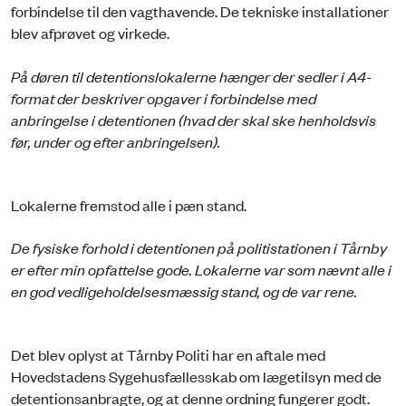
forbindelse til den vagthavende. De tekniske installationer
blev afprøvet og virkede.
På døren til detentionslokalerne hænger der sedler i A4-
format der beskriver opgaver i forbindelse med
anbringelse i detentionen (hvad der skal ske henholdsvis
før, under og efter anbringelsen).
Lokalerne fremstod alle i pæn stand.
De fysiske forhold i detentionen på politistationen i Tårnby
er efter min opfattelse gode. Lokalerne var som nævnt alle i
en god vedligeholdelsesmæssig stand, og de var rene.
Det blev oplyst at Tårnby Politi har en aftale med
Hovedstadens Sygehusfællesskab om lægetilsyn med de
detentionsanbragte, og at denne ordning fungerer godt.