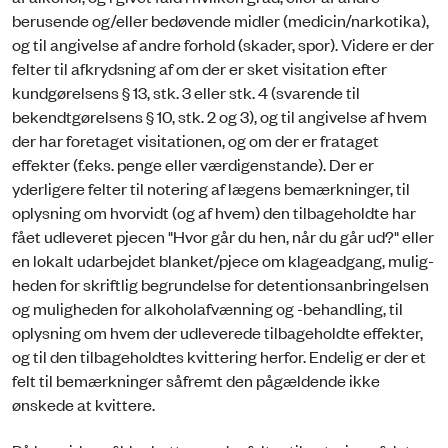
berusende og/eller bedøvende midler (medicin/narkotika),
og til angivelse af andre forhold (skader, spor). Videre er der
felter til afkrydsning af om der er sket visitation efter
kundgørelsens § 13, stk. 3 eller stk. 4 (svarende til
bekendtgørelsens § 10, stk. 2 og 3), og til angivelse af hvem
der har foretaget visitationen, og om der er fra­taget
effekter (f.eks. penge eller værdigenstande). Der er
yderligere felter til notering af lægens be­mærkninger, til
oplysning om hvorvidt (og af hvem) den tilbageholdte har
fået udleveret pjecen "Hvor går du hen, når du går ud?" eller
en lokalt udarbejdet blanket/pjece om klageadgang, mulig­
heden for skriftlig begrundelse for detentionsanbringelsen
og muligheden for alkoholafvænning og -behandling, til
oplysning om hvem der udleverede tilbageholdte effekter,
og til den tilbageholdtes kvittering herfor. Endelig er der et
felt til bemærkninger såfremt den pågældende ikke
ønskede at kvittere.