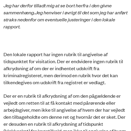
Jeg har derfor tilladt mig at se bort herfra i den givne
sammenhæng.
Jeg henviser i øvrigt til det som jeg har anført
straks nedenfor om eventuelle justeringer i den lokale
rapport.
Den lokale rapport har ingen rubrik til angivelse af
tidspunktet for visitation. Der er endvidere ingen rubrik til
afkrydsning af om der er indhentet udskrift fra
kriminalregisteret, men derimod en rubrik hvor det kan
tilkendegives om udskrift fra registret er vedlagt.
Der er en rubrik til afkrydsning af om den pågældende er
vejledt om retten til at få kontakt med pårørende eller
arbejdsgiver, men ikke til angivelse af hvem der har vejledt
den tilbageholdte om denne ret og hvornår det er sket. Der
er desuden en rubrik til afkrydsning af tidspunkt
(klokkeslæt) for lægetilkald, men ikke til angivelse af hvem