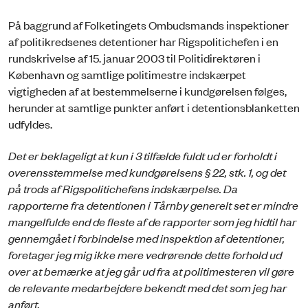
På baggrund af Folketingets Ombudsmands inspektioner
af politikredsenes detentioner har Rigspolitichefen i en
rundskrivelse af 15. januar 2003 til Politidirektøren i
København og samtlige politimestre indskærpet
vigtigheden af at bestemmelserne i kundgørelsen følges,
herunder at samtlige punkter anført i detentionsblanketten
udfyldes.
Det er beklageligt at kun i 3 tilfælde fuldt ud er forholdt i
overensstemmelse med kundgørelsens § 22, stk. 1, og det
på trods af Rigspolitichefens indskærpelse. Da
rapporterne fra detentionen i Tårnby generelt set er mindre
mangelfulde end de fleste af de rapporter som jeg hidtil har
gennemgået i forbindelse med inspektion af detentioner,
foretager jeg mig ikke mere vedrørende dette forhold ud
over at bemærke at jeg går ud fra at politimesteren vil gøre
de relevante medarbejdere bekendt med det som jeg har
anført.