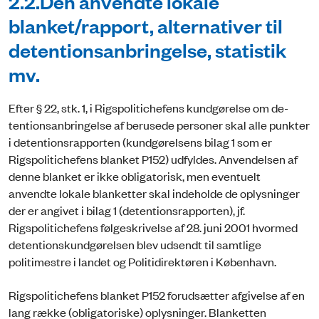
2.2.Den anvendte lokale
blanket/rapport, alternativer til
detentionsanbringelse, statistik
mv.
Efter § 22, stk. 1, i Rigspolitichefens kundgørelse om de­
tentionsanbringelse af berusede personer skal alle punkter
i detentionsrapporten (kundgørelsens bilag 1 som er
Rigspolitichefens blanket P152) udfyldes. Anvendelsen af
denne blanket er ikke obligatorisk, men eventuelt
anvendte lokale blanketter skal indeholde de oplysninger
der er angivet i bilag 1 (detentionsrapporten), jf.
Rigspolitichefens følgeskrivelse af 28. juni 2001 hvormed
detentionskundgørelsen blev udsendt til samtlige
politimestre i landet og Politidirektøren i København.
Rigspolitichefens blanket P152 forudsætter afgivelse af en
lang række (obligatoriske) oplysnin­ger. Blanketten