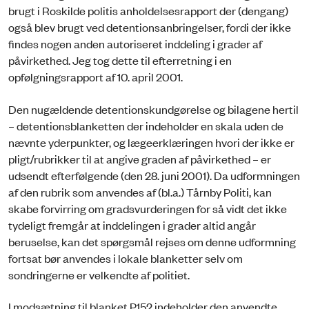
brugt i Roskilde politis anholdelsesrapport der (dengang)
også blev brugt ved detentionsanbringelser, fordi der ikke
findes nogen anden autoriseret inddeling i grader af
påvirkethed. Jeg tog dette til efterretning i en
opfølgningsrapport af 10. april 2001.
Den nugældende detentionskundgørelse og bilagene hertil
– detentionsblanketten der indeholder en skala uden de
nævnte yderpunkter, og lægeerklæringen hvori der ikke er
pligt/rubrikker til at angive graden af påvirkethed – er
udsendt efterfølgende (den 28. juni 2001). Da udformningen
af den rubrik som anvendes af (bl.a.) Tårnby Politi, kan
skabe forvirring om gradsvurderingen for så vidt det ikke
tydeligt fremgår at inddelingen i grader altid angår
beruselse, kan det spørgsmål rejses om denne udformning
fortsat bør anvendes i lokale blanketter selv om
sondringerne er velkendte af politiet.
I modsætning til blanket P152 indeholder den anvendte