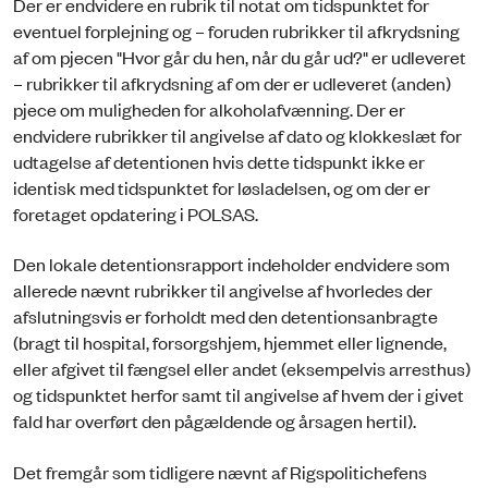
Der er endvidere en rubrik til notat om tidspunktet for
eventuel forplejning og – foruden rubrikker til afkrydsning
af om pjecen "Hvor går du hen, når du går ud?" er udleveret
– rubrikker til afkrydsning af om der er udleveret (anden)
pjece om muligheden for alkoholafvænning. Der er
endvidere rubrikker til angivelse af dato og klokkeslæt for
udtagelse af detentionen hvis dette tidspunkt ikke er
identisk med tidspunktet for løsladelsen, og om der er
foretaget opdatering i POLSAS.
Den lokale detentionsrapport indeholder endvidere som
allerede nævnt rubrikker til angivelse af hvorledes der
afslutningsvis er forholdt med den detentionsanbragte
(bragt til hospital, forsorgshjem, hjemmet eller lignende,
eller afgivet til fængsel eller andet (eksempelvis arresthus)
og tidspunktet herfor samt til angivelse af hvem der i givet
fald har overført den pågældende og årsagen hertil).
Det fremgår som tidligere nævnt af Rigspolitichefens