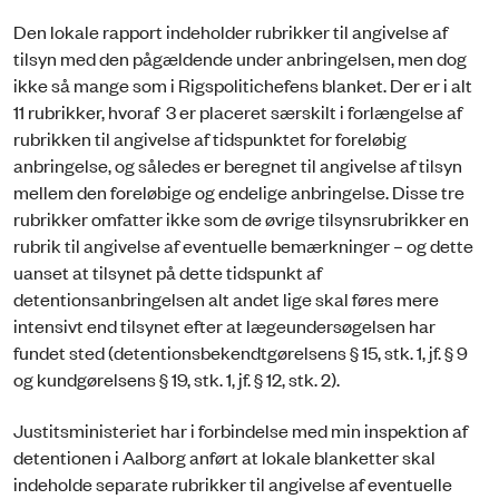
Den lokale rapport indeholder rubrikker til angivelse af
tilsyn med den pågældende under anbringelsen, men dog
ikke så mange som i Rigspolitichefens blanket. Der er i alt
11 rubrikker, hvoraf 3 er placeret særskilt i forlængelse af
rubrikken til angivelse af tidspunktet for foreløbig
anbringelse, og således er beregnet til angivelse af tilsyn
mellem den foreløbige og endelige anbringelse. Disse tre
rubrikker omfatter ikke som de øvrige tilsynsrubrikker en
rubrik til angivelse af eventuelle bemærkninger – og dette
uanset at tilsynet på dette tidspunkt af
detentionsanbringelsen alt andet lige skal føres mere
intensivt end tilsynet efter at lægeundersøgelsen har
fundet sted (detentionsbekendtgørelsens § 15, stk. 1, jf. § 9
og kundgørelsens § 19, stk. 1, jf. § 12, stk. 2).
Justitsministeriet har i forbindelse med min inspektion af
detentionen i Aalborg anført at lokale blanketter skal
indeholde separate rubrikker til angivelse af eventuelle