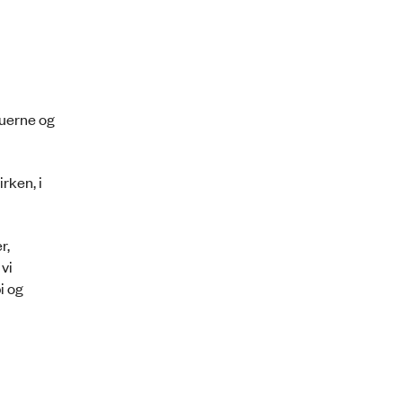
duerne og
rken, i
r,
vi
i og