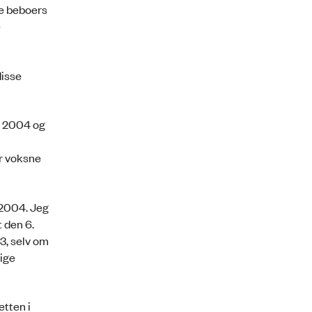
te beboers
e
disse
i 2004 og
r voksne
 2004. Jeg
 den 6.
3, selv om
lige
tten i