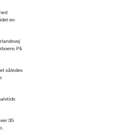
 med
idet en
Irlandsvej
beboere. På
tet således
e
alvtids
over 35
r,