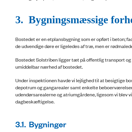
3. Bygningsmæssige forh
Bostedet er en etplansbygning som er opført i beton; fa
de udvendige døre er ligeledes af træ, men er rødmaled
Bostedet Solstriben ligger tæt på offentlig transport o
umiddelbar nærhed af bostedet.
Under inspektionen havde vi lejlighed til at besigtige b
depotrum og gangarealer samt enkelte beboerværelser p
udendørsarealerne og atriumgårdene, ligesom vi blev vi
dagbeskæftigelse.
3.1. Bygninger