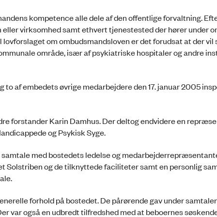
dens kompetence alle dele af den offentlige forvaltning. Efter
eller virksomhed samt ethvert tjenestested der hører under 
lovforslaget om ombudsmandsloven er det forudsat at der vil s
kommunale område, især af psykiatriske hospitaler og andre ins
g to af embe­dets øvrige medarbejdere den 17. januar 2005 insp
andre forstander Karin Damhus. Der deltog endvidere en repræse
Handicappede og Psykisk Syge.
de samtale med bostedets ledelse og med­arbejderrepræsentant
 Solstriben og de tilknyttede faciliteter samt en personlig sa
ale.
nerelle forhold på bostedet. De pårørende gav under samtalen
 Der var også en udbredt tilfredshed med at beboernes søsken