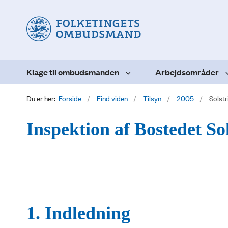
Klage til ombudsmanden
Arbejdsområder
Du er her:
Forside
Find viden
Tilsyn
2005
Solstr
Inspektion af Bostedet So
1. Indledning