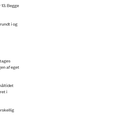
r 13. Begge
undt i og
etages
gen af eget
måltidet
et i
rskellig