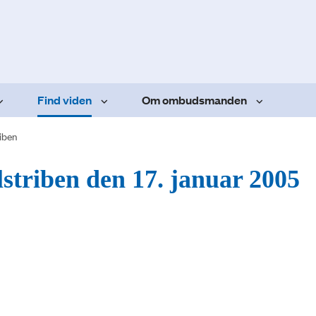
Find viden
Om ombudsmanden
iben
lstriben den 17. januar 2005