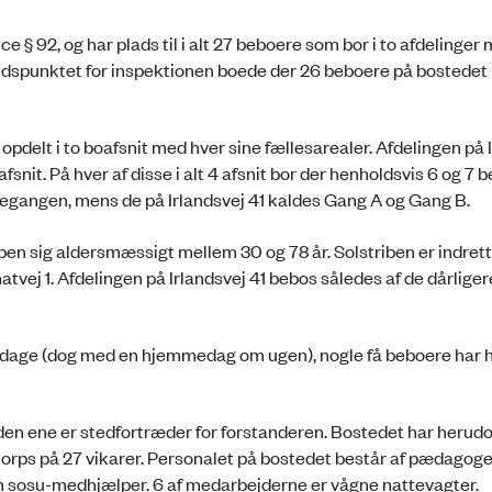
ce § 92, og har plads til i alt 27 beboere som bor i to afdelinger
tidspunktet for inspektionen boede der 26 beboere på bostedet 
opdelt i to boafsnit med hver sine fællesarealer. Afdelingen på 
afsnit. På hver af disse i alt 4 afsnit bor der henholdsvis 6 og 7 
vegangen, mens de på Irlandsvej 41 kaldes Gang A og Gang B.
ben sig aldersmæssigt mellem 30 og 78 år. Solstriben er indret
tvej 1. Afdelingen på Irlandsvej 41 bebos således af de dårliger
hverdage (dog med en hjemmedag om ugen), nogle få beboere har h
f den ene er stedfortræder for forstanderen. Bostedet har herud
orps på 27 vikarer. Personalet på bostedet består af pædagoge
n sosu-medhjælper. 6 af medarbejderne er vågne nattevagter.