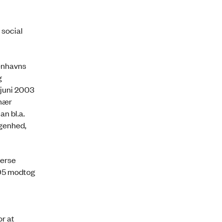
 social
benhavns
g
 juni 2003
inær
n bl.a.
ggenhed,
verse
005 modtog
r at