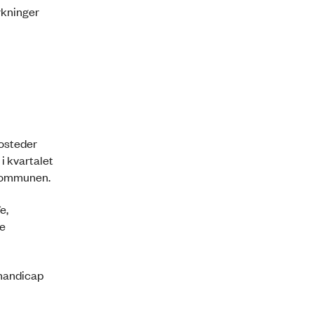
rkninger
bosteder
i kvartalet
i kommunen.
e,
se
ehandicap