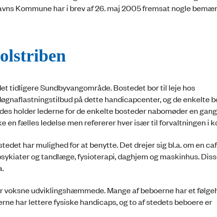
vns Kommune har i brev af 26. maj 2005 fremsat nogle bemæ
olstriben
et tidligere Sundbyvangområde. Bostedet bor til leje hos
 døgnaflastningstilbud på dette handicapcenter, og de enkelte 
des holder lederne for de enkelte bosteder nabomøder en gang 
kke en fælles ledelse men refererer hver især til forvaltningen 
edet har mulighed for at benytte. Det drejer sig bl.a. om en caf
sykiater og tandlæge, fysioterapi, daghjem og maskinhus. Dis
a.
r voksne udviklingshæmmede. Mange af beboerne har et følg
oerne har lettere fysiske handicaps, og to af stedets beboere er