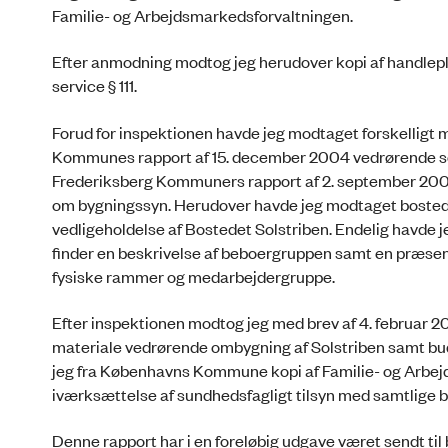
Familie- og Arbejdsmarkedsforvaltningen.
Efter anmodning modtog jeg herudover kopi af handleplan
service § 111.
Forud for inspektionen havde jeg modtaget forskelligt
Kommunes rapport af 15. december 2004 vedrørende soc
Frederiksberg Kommuners rapport af 2. september 2004 
om bygningssyn. Herudover havde jeg modtaget bosted
vedligeholdelse af Bostedet Solstriben. Endelig havde 
finder en beskrivelse af beboergruppen samt en præsen
fysiske rammer og medarbejdergruppe.
Efter inspektionen modtog jeg med brev af 4. februar
materiale vedrørende ombygning af Solstriben samt bu
jeg fra Københavns Kommune kopi af Familie- og Arbej
iværksættelse af sundhedsfagligt tilsyn med samtlige b
Denne rapport har i en foreløbig udgave været sendt t