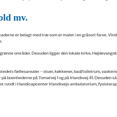
old mv.
caderne er belagt med træ som er malet i en gråsort farve. Vin
e.
g grønne områder. Desuden ligger den lokale kirke, Højdevangski
ostedets fællesarealer – stuer, køkkener, bad/toiletrum, vaskerie
å boenhederne på Tomatvej 1 og på Irlandsvej 41. Desuden så 
st rundt i Handicapcenter Irlandsvejs ambulatorium, fysioterap