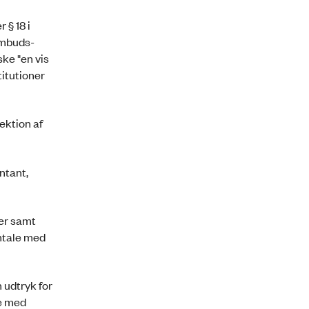
 § 18 i
ombuds­
ke "en vis
titutioner
ektion af
ntant,
er samt
mtale med
 udtryk for
de med