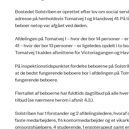
Bostedet Solstriben er oprettet efter lov om social servi
adresse på henholdsvis Tomatvej 1 og Irlandsvej 41. På 
beboer netop var afgået ved døden.
Afdelingen på Tomatvej 1 – hvor der bor 14 personer – er 
41 – hvor der bor 13 personer – er ligeledes opdelt i to bo
Tomatvej 1 kaldes afsnittene for Victoriagangen og Ha
På inspektionstidspunktet fordelte beboerne på Solstri
at de bedst fungerende beboere bor i afdelingen på Toma
fungerende beboere.
Flertallet af beboerne har fuldtids dagtilbud på alle 
tilbud (se nærmere herom i afsnit 4.3.).
Solstriben har 1 forstander og 2 afdelingsledere, hvora
faste medarbejdere, 1½ kontormedarbejder og et vikark
omsorgshjælpere, 4 studerende, 1 ergoterapeut samt e