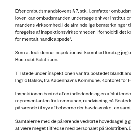
Efter ombudsmandslovens § 7, stk. 1, omfatter ombudsman
loven kan ombudsmanden undersøge enhver institution 
mandens virksomhed. I de almindelige bemærkninger til 
forøgelse af inspektionsvirksomheden i forhold til det 
for mentalt handicappede".
Som et led i denne inspektionsvirksomhed foretog jeg o
Bostedet Solstriben.
Til stede under in­spektionen var fra bostedet blandt 
Ingrid Balsov, fra Københavns Kommune, Kontoret for 
Inspektionen bestod af en indledende og en afslutten
repræsentanten fra kommunen, rundvis­ning på Bostedet
pårørende til syv af beboerne der havde ønsket en samt
Samtalerne med de pårørende vedrørte hovedsagelig ge
at være meget tilfredse med personalet på Solstriben.