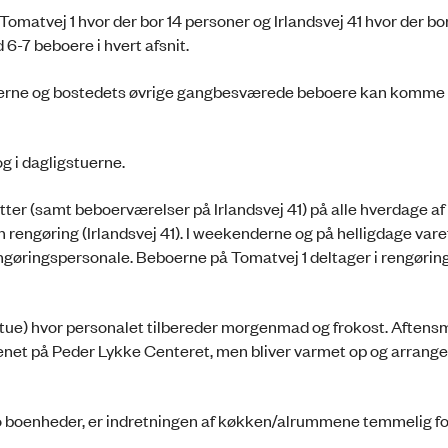
omatvej 1 hvor der bor 14 personer og Irlandsvej 41 hvor der bo
 6-7 beboere i hvert afsnit.
ugerne og bostedets øvrige gangbesværede beboere kan komme r
g i dagligstuerne.
letter (samt beboerværelser på Irlandsvej 41) på alle hverdage af
 rengøring (Irlandsvej 41). I weekenderne og på helligdage var
ngøringspersonale. Beboerne på Tomatvej 1 deltager i rengørin
gstue) hvor personalet tilbereder morgenmad og frokost. Aftens
kkenet på Peder Lykke Centeret, men bliver varmet op og arranger
o boenheder, er indretningen af køkken/alrummene temmelig fo