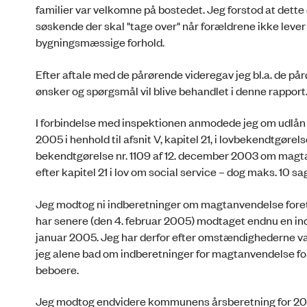
familier var velkomne på bostedet. Jeg forstod at dette 
søskende der skal "tage over" når forældrene ikke leve
bygningsmæssige forhold.
Efter aftale med de pårørende videregav jeg bl.a. de på
ønsker og spørgsmål vil blive behandlet i denne rapport
I forbindelse med inspektionen anmodede jeg om udlån 
2005 i henhold til afsnit V, kapitel 21, i lovbekendtgørel
bekendtgørelse nr. 1109 af 12. december 2003 om magt
efter kapitel 21 i lov om social service – dog maks. 10 sa
Jeg modtog ni indberetninger om magtanvendelse foreta
har senere (den 4. februar 2005) modtaget endnu en ind
januar 2005. Jeg har derfor efter omstændighederne va
jeg alene bad om indberetninger for magtanvendelse for
beboere.
Jeg modtog endvidere kommunens årsberetning for 20