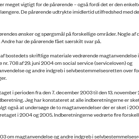
er meget vigtigt for de pårørende – også fordi det er den enkel
r længere. De pårørende udtrykte imidlertid utilfredshed med d
rørendes ønsker og spørgsmål på forskellige områder. Nogle af 
. Andre har de pårørende fået særskilt svar på.
af bostedets skriftlige materiale vedrørende magtanvendelse 
se nr. 708 af 29. juni 2004 om social service (serviceloven) og
anvendelse og andre indgreb i selvbestemmelsesretten over fo
ger.
get i perioden fra den 7. december 2003 til den 13. november
beretning. Jeg har konstateret at alle indberetningerne er sket
lgt også at undersøge de to magtanvendelser der er sket i 200
etaget i 2004 og 2005. Indberetningerne vedrørte fire forskel
03 om magtanvendelse og andre indgreb i selvbestemmelsesre