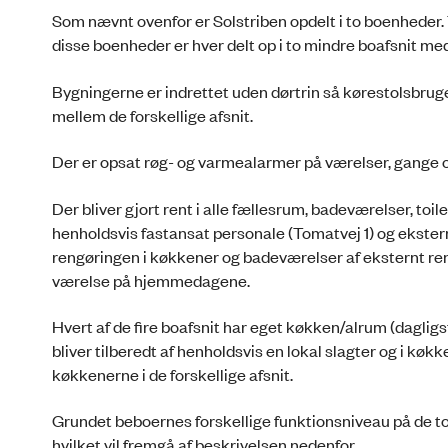
Som nævnt ovenfor er Solstriben opdelt i to boenheder. T
disse boenheder er hver delt op i to mindre boafsnit med
Bygningerne er indrettet uden dørtrin så kørestolsbr
mellem de forskellige afsnit.
Der er opsat røg- og varmealarmer på værelser, gange o
Der bliver gjort rent i alle fællesrum, badeværelser, toi
henholdsvis fastansat personale (Tomatvej 1) og ekstern
rengøringen i køkkener og badeværelser af eksternt re
værelse på hjemmedagene.
Hvert af de fire boafsnit har eget køkken/alrum (dagli
bliver tilberedt af henholdsvis en lokal slagter og i kø
køkkenerne i de forskellige afsnit.
Grundet beboernes forskellige funktionsniveau på de t
hvilket vil fremgå af beskrivelsen nedenfor.