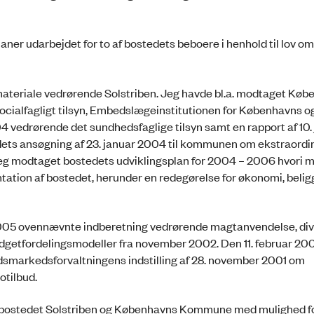
er udarbejdet for to af bostedets beboere i henhold til lov om
 materiale vedrørende Solstriben. Jeg havde bl.a. modtaget Kø
ialfagligt tilsyn, Embedslægeinstitutionen for Københavns o
vedrørende det sundhedsfaglige tilsyn samt en rapport af 10.
ets ansøgning af 23. januar 2004 til kommunen om ekstraord
jeg modtaget bostedets udviklingsplan for 2004 – 2006 hvori ma
tation af bostedet, herunder en redegørelse for økonomi, beli
 2005 ovennævnte indberetning vedrørende magtanvendelse, di
dgetfordelingsmodeller fra november 2002. Den 11. februar 2
dsmarkedsforvaltningens indstilling af 28. november 2001 om
otilbud.
il bostedet Solstriben og Københavns Kommune med mulighed fo