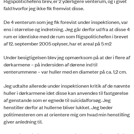
Rigspolitichefens brev, er 2 yderligere venterum, og i givet
fald hvorfor jeg ikke fik fremvist disse.
De 4 venterum som jeg fik forevist under inspektionen, var
ens i størrelse og indretning. Jeg går derfor ud fra at disse 4
rum er identiske med de rum som Rigspolitichefen i brevet
af 12. september 2005 oplyser, har et areal på 5 m2
Under besigtigelsen blev jeg opmærksom på at der i flere af
dørkarmene – på indersiden af dørene ind til
venterummene – var huller med en diameter på ca. 1,2 cm.
Jeg udtalte allerede under inspektionen kritik af de nævnte
huller i dørkarmene idet disse kan anvendes til fastgørelse
af genstande som er egnede til suicidalforsøg. Jeg
henstiller derfor at hullerne bliver lukket. Jeg beder
politimesteren om at orientere mig om hvad min henstilling
giver anledning til.