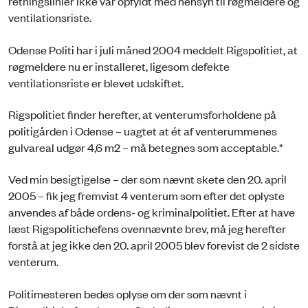
retningslinier ikke var opfyldt med hensyn til røgmeldere og
ventilationsriste.
Odense Politi har i juli måned 2004 meddelt Rigspolitiet, at
røgmeldere nu er installeret, ligesom defekte
ventilationsriste er blevet udskiftet.
Rigspolitiet finder herefter, at venterumsforholdene på
politigården i Odense – uagtet at ét af venterummenes
gulvareal udgør 4,6 m2 – må betegnes som acceptable."
Ved min besigtigelse – der som nævnt skete den 20. april
2005 – fik jeg fremvist 4 venterum som efter det oplyste
anvendes af både ordens- og kriminalpolitiet. Efter at have
læst Rigspolitichefens ovennævnte brev, må jeg herefter
forstå at jeg ikke den 20. april 2005 blev forevist de 2 sidste
venterum.
Politimesteren bedes oplyse om der som nævnt i