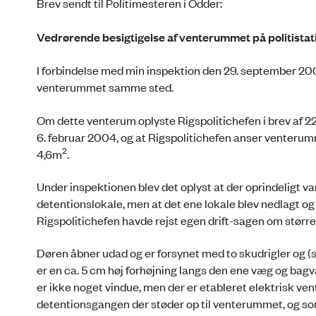
Brev sendt til Politimesteren i Odder:
Vedrørende besigtigelse af venterummet på politista
I forbindelse med min inspektion den 29. september 2005
venterummet samme sted.
Om dette venterum oplyste Rigspolitichefen i brev af 
6. februar 2004, og at Rigspolitichefen anser venterumm
2
4,6m
.
Under inspektionen blev det oplyst at der oprindeligt v
detentionslokale, men at det ene lokale blev nedlagt 
Rigspolitichefen havde rejst egen drift-sagen om størr
Døren åbner udad og er forsynet med to skudrigler og (
er en ca. 5 cm høj forhøjning langs den ene væg og bagv
er ikke noget vindue, men der er etableret elektrisk ven
detentionsgangen der støder op til venterummet, og so