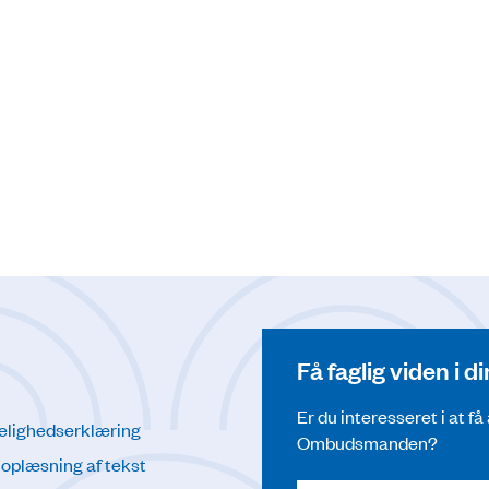
Få faglig viden i 
Er du interesseret i at f
elighedserklæring
Ombudsmanden?
l oplæsning af tekst