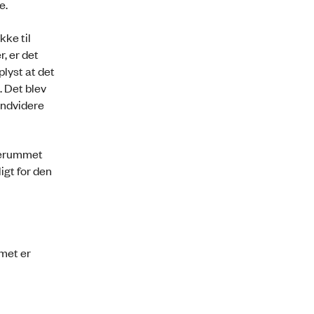
e.
ke til
, er det
lyst at det
. Det blev
 Endvidere
nterummet
igt for den
mmet er