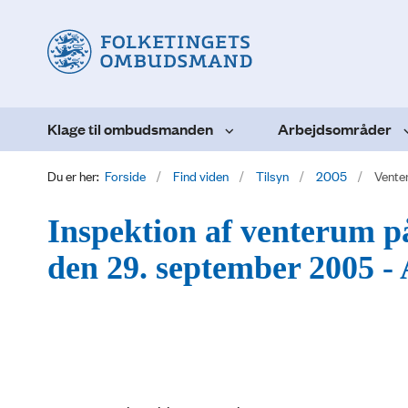
Klage til ombudsmanden
Arbejdsområder
Du er her:
Forside
Find viden
Tilsyn
2005
Vente
Inspektion af venterum på
den 29. september 2005 - 