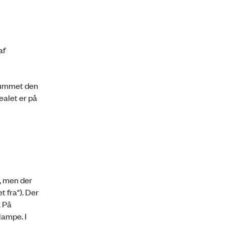
af
erummet den
ealet er på
, men der
 fra"). Der
. På
lampe. I