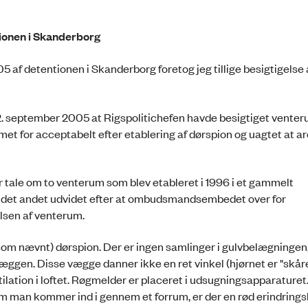
tionen i Skanderborg
 af detentionen i Skanderborg foretog jeg tillige besigtigelse 
22. september 2005 at Rigspolitichefen havde besigtiget vent
et for acceptabelt efter etablering af dørspion og uagtet at ar
ar tale om to venterum som blev etableret i 1996 i et gammelt
og det andet udvidet efter at ombudsmandsembedet over for
elsen af venterum.
som nævnt) dørspion. Der er ingen samlinger i gulvbelægningen
æggen. Disse vægge danner ikke en ret vinkel (hjørnet er "skåret
tilation i loftet. Røgmelder er placeret i udsugningsapparaturet
m man kommer ind i gennem et forrum, er der en rød erindrings