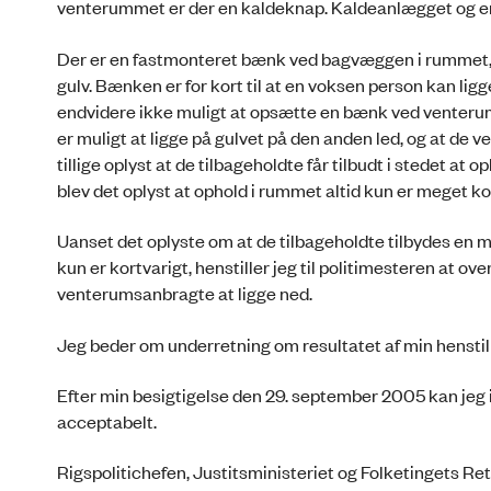
venterummet er der en kaldeknap. Kaldeanlægget og er
Der er en fastmonteret bænk ved bagvæggen i rummet, m
gulv. Bænken er for kort til at en voksen person kan li
endvidere ikke muligt at opsætte en bænk ved venterum
er muligt at ligge på gulvet på den anden led, og at de 
tillige oplyst at de tilbageholdte får tilbudt i stedet at
blev det oplyst at ophold i rummet altid kun er meget ko
Uanset det oplyste om at de tilbageholdte tilbydes en ma
kun er kortvarigt, henstiller jeg til politimesteren at o
venterumsanbragte at ligge ned.
Jeg beder om underretning om resultatet af min henstill
Efter min besigtigelse den 29. september 2005 kan jeg i
acceptabelt.
Rigspolitichefen, Justitsministeriet og Folketingets Re