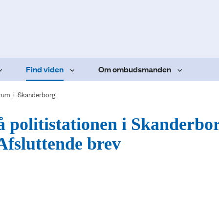
Find viden
Om ombudsmanden
rum_i_Skanderborg
 politistationen i Skanderbo
Afsluttende brev