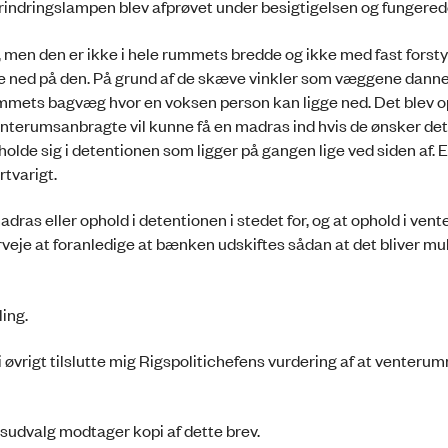
indringslampen blev afprøvet under besigtigelsen og fungered
en den er ikke i hele rummets bredde og ikke med fast forstyk
gge ned på den. På grund af de skæve vinkler som væggene danner
mets bagvæg hvor en voksen person kan ligge ned. Det blev op
venterumsanbragte vil kunne få en madras ind hvis de ønsker det
 opholde sig i detentionen som ligger på gangen lige ved siden af.
rtvarigt.
dras eller ophold i detentionen i stedet for, og at ophold i ve
verveje at foranledige at bænken udskiftes sådan at det bliver mul
ing.
 øvrigt tilslutte mig Rigspolitichefens vurdering af at venteru
tsudvalg modtager kopi af dette brev.