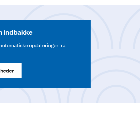
din indbakke
å automatiske opdateringer fra
yheder