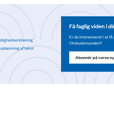
Få faglig viden i 
Er du interesseret i at f
elighedserklæring
Ombudsmanden?
l oplæsning af tekst
Abonnér på vores n