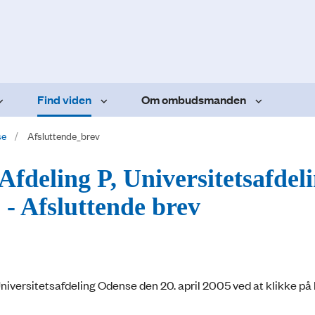
Find viden
Om ombudsmanden
se
Afsluttende_brev
Afdeling P, Universitetsafdel
 - Afsluttende brev
iversitetsafdeling Odense den 20. april 2005 ved at klikke på L