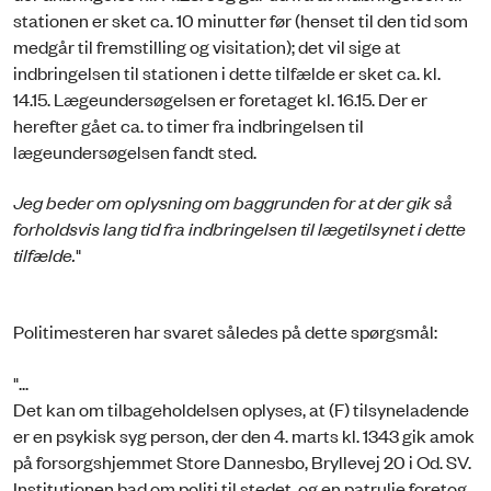
stationen er sket ca. 10 minutter før (henset til den tid som
medgår til fremstilling og visitation); det vil sige at
indbringelsen til stationen i dette tilfælde er sket ca. kl.
14.15. Lægeundersøgelsen er foretaget kl. 16.15. Der er
herefter gået ca. to timer fra indbringelsen til
lægeundersøgelsen fandt sted.
Jeg beder om oplysning om baggrunden for at der gik så
forholdsvis lang tid fra indbringelsen til lægetilsynet i dette
tilfælde.
"
Politimesteren har svaret således på dette spørgsmål:
"...
Det kan om tilbageholdelsen oplyses, at (F) tilsyneladende
er en psykisk syg person, der den 4. marts kl. 1343 gik amok
på forsorgshjemmet Store Dannesbo, Bryllevej 20 i Od. SV.
Institutionen bad om politi til stedet, og en patrulje foretog