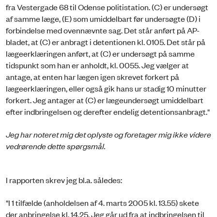
fra Vestergade 68 til Odense politistation. (C) er undersøgt
af samme læge, (E) som umiddelbart før undersøgte (D) i
forbindelse med ovennævnte sag. Det står anført på AP-
bladet, at (C) er anbragt i detentionen kl. 0105. Det står på
lægeerklæringen anført, at (C) er undersøgt på samme
tidspunkt som han er anholdt, kl. 0055. Jeg vælger at
antage, at enten har lægen igen skrevet forkert på
lægeerklæringen, eller også gik hans ur stadig 10 minutter
forkert. Jeg antager at (C) er lægeundersøgt umiddelbart
efter indbringelsen og derefter endelig detentionsanbragt."
Jeg har noteret mig det oplyste og foretager mig ikke videre
vedrørende dette spørgsmål.
I rapporten skrev jeg bl.a. således:
"I 1 tilfælde (anholdelsen af 4. marts 2005 kl. 13.55) skete
der anbringelse kl. 14.25. Jeg går ud fra at indbringelsen til