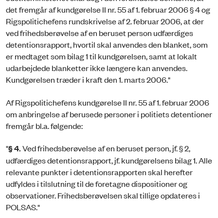
det fremgår af kundgørelse II nr. 55 af 1. februar 2006 § 4 og
Rigspolitichefens rundskrivelse af 2. februar 2006, at der
ved frihedsberøvelse af en beruset person udfærdiges
detentionsrapport, hvortil skal anvendes den blanket, som
er medtaget som bilag 1 til kundgørelsen, samt at lokalt
udarbejdede blanketter ikke længere kan anvendes.
Kundgørelsen træder i kraft den 1. marts 2006."
Af Rigspolitichefens kundgørelse II nr. 55 af 1. februar 2006
om anbringelse af berusede personer i politiets detentioner
fremgår bl.a. følgende:
"
§ 4.
Ved frihedsberøvelse af en beruset person, jf. § 2,
udfærdiges detentionsrapport, jf. kundgørelsens bilag 1. Alle
relevante punkter i detentionsrapporten skal herefter
udfyldes i tilslutning til de foretagne dispositioner og
observationer. Frihedsberøvelsen skal tillige opdateres i
POLSAS."