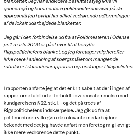
blanketter. Jeg har endvidere besluttet at jeg ikke vil
gennemgå og kommentere politimesterens svar på de
spørgsmål jeg i øvrigt har stillet vedrørende udformningen
af de lokalt udarbejdede blanketter.
Jeg går i den forbindelse ud fra at Politimesteren i Odense
pr. 1. marts 2006 er gået over til at benytte
Rigspolitichefens blanket, og jeg foretager mig herefter
ikke mere i anledning af spørgsmålet om manglende
rubrikker i detentionsrapporten og ændringer i tilsynslisten.
I rapporten anførte jeg at det er kritisabelt at der i ingen af
rapporterne fuldt ud er forholdt i overensstemmelse med
kundgørelsens § 22, stk. 1, - og det på trods af
Rigspolitichefens indskærpelse. Jeg gik ud fra at
politimesteren ville gøre de relevante medarbejdere
bekendt med det jeg havde anført men foretog mig i øvrigt
ikke mere vedrørende dette punkt.