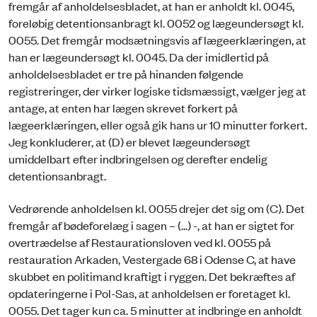
fremgår af anholdelsesbladet, at han er anholdt kl. 0045,
foreløbig detentionsanbragt kl. 0052 og lægeundersøgt kl.
0055. Det fremgår modsætningsvis af lægeerklæringen, at
han er lægeundersøgt kl. 0045. Da der imidlertid på
anholdelsesbladet er tre på hinanden følgende
registreringer, der virker logiske tidsmæssigt, vælger jeg at
antage, at enten har lægen skrevet forkert på
lægeerklæringen, eller også gik hans ur 10 minutter forkert.
Jeg konkluderer, at (D) er blevet lægeundersøgt
umiddelbart efter indbringelsen og derefter endelig
detentionsanbragt.
Vedrørende anholdelsen kl. 0055 drejer det sig om (C). Det
fremgår af bødeforelæg i sagen – (...) -, at han er sigtet for
overtrædelse af Restaurationsloven ved kl. 0055 på
restauration Arkaden, Vestergade 68 i Odense C, at have
skubbet en politimand kraftigt i ryggen. Det bekræftes af
opdateringerne i Pol-Sas, at anholdelsen er foretaget kl.
0055. Det tager kun ca. 5 minutter at indbringe en anholdt