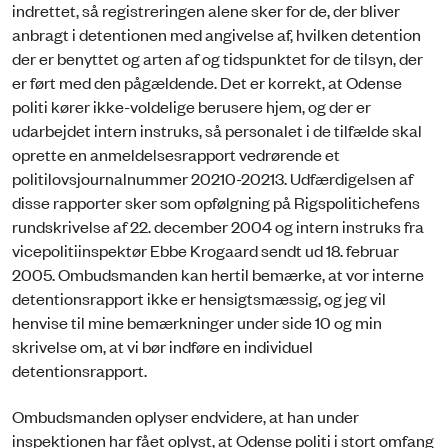
indrettet, så registreringen alene sker for de, der bliver
anbragt i detentionen med angivelse af, hvilken detention
der er benyttet og arten af og tidspunktet for de tilsyn, der
er ført med den pågældende. Det er korrekt, at Odense
politi kører ikke-voldelige berusere hjem, og der er
udarbejdet intern instruks, så personalet i de tilfælde skal
oprette en anmeldelsesrapport vedrørende et
politilovsjournalnummer 20210-20213. Udfærdigelsen af
disse rapporter sker som opfølgning på Rigspolitichefens
rundskrivelse af 22. december 2004 og intern instruks fra
vicepolitiinspektør Ebbe Krogaard sendt ud 18. februar
2005. Ombudsmanden kan hertil bemærke, at vor interne
detentionsrapport ikke er hensigtsmæssig, og jeg vil
henvise til mine bemærkninger under side 10 og min
skrivelse om, at vi bør indføre en individuel
detentionsrapport.
Ombudsmanden oplyser endvidere, at han under
inspektionen har fået oplyst, at Odense politi i stort omfang