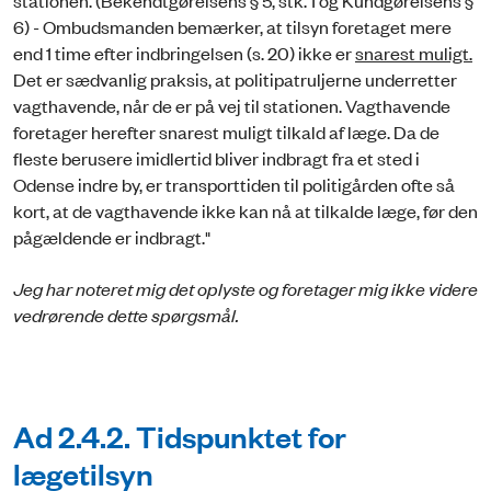
stationen. (Bekendtgørelsens § 5, stk. 1 og Kundgørelsens §
6) - Ombudsmanden bemærker, at tilsyn foretaget mere
end 1 time efter indbringelsen (s. 20) ikke er
snarest muligt.
Det er sædvanlig praksis, at politipatruljerne underretter
vagthavende, når de er på vej til stationen. Vagthavende
foretager herefter snarest muligt tilkald af læge. Da de
fleste berusere imidlertid bliver indbragt fra et sted i
Odense indre by, er transporttiden til politigården ofte så
kort, at de vagthavende ikke kan nå at tilkalde læge, før den
pågældende er indbragt."
Jeg har noteret mig det oplyste og foretager mig ikke videre
vedrørende dette spørgsmål.
Ad 2.4.2. Tidspunktet for
lægetilsyn