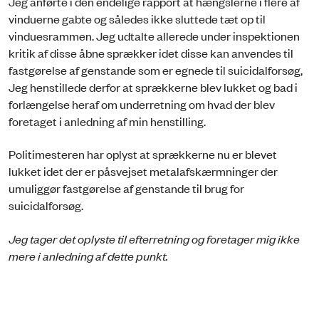
Jeg anførte i den endelige rapport at hængslerne i flere af
vinduerne gabte og således ikke sluttede tæt op til
vinduesrammen. Jeg udtalte allerede under inspektionen
kritik af disse åbne sprækker idet disse kan anvendes til
fastgørelse af genstande som er egnede til suicidalforsøg,
Jeg henstillede derfor at sprækkerne blev lukket og bad i
forlængelse heraf om underretning om hvad der blev
foretaget i anledning af min henstilling.
Politimesteren har oplyst at sprækkerne nu er blevet
lukket idet der er påsvejset metalafskærmninger der
umuliggør fastgørelse af genstande til brug for
suicidalforsøg.
Jeg tager det oplyste til efterretning og foretager mig ikke
mere i anledning af dette punkt.