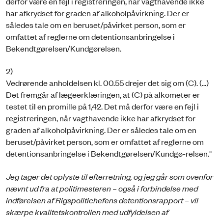
derfor være en fejl i registreringen, når vagthavende ikke
har afkrydset for graden af alkoholpåvirkning. Der er
således tale om en beruset/påvirket person, som er
omfattet af reglerne om detentionsanbringelse i
Bekendtgørelsen/Kundgørelsen.
2)
Vedrørende anholdelsen kl. 00.55 drejer det sig om (C). (...)
Det fremgår af lægeerklæringen, at (C) på alkometer er
testet til en promille på 1,42. Det må derfor være en fejl i
registreringen, når vagthavende ikke har afkrydset for
graden af alkoholpåvirkning. Der er således tale om en
beruset/påvirket person, som er omfattet af reglerne om
detentionsanbringelse i Bekendtgørelsen/Kundgø-relsen."
Jeg tager det oplyste til efterretning, og jeg går som ovenfor
nævnt ud fra at politimesteren – også i forbindelse med
indførelsen af Rigspolitichefens detentionsrapport – vil
skærpe kvalitetskontrollen med udfyldelsen af