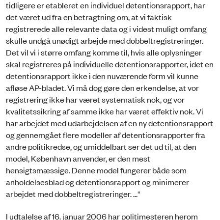
tidligere er etableret en individuel detentionsrapport, har
det været ud fra en betragtning om, at vi faktisk
registrerede alle relevante data og i videst muligt omfang
skulle undgå unødigt arbejde med dobbeltregistreringer.
Det vil vi i større omfang komme til, hvis alle oplysninger
skal registreres på individuelle detentionsrapporter, idet en
detentionsrapport ikke i den nuværende form vil kunne
afløse AP-bladet. Vi må dog gøre den erkendelse, at vor
registrering ikke har været systematisk nok, og vor
kvalitetssikring af samme ikke har været effektiv nok. Vi
har arbejdet med udarbejdelsen af en ny detentionsrapport
og gennemgået flere modeller af detentionsrapporter fra
andre politikredse, og umiddelbart ser det ud til, at den
model, København anvender, er den mest
hensigtsmæssige. Denne model fungerer både som
anholdelsesblad og detentionsrapport og minimerer
arbejdet med dobbeltregistreringer. ..."
I udtalelse af 16. januar 2006 har politimesteren herom