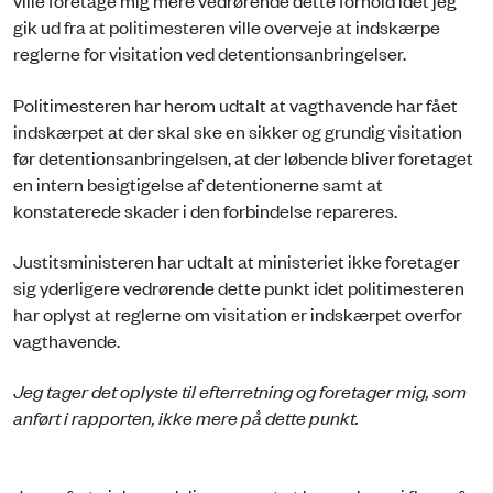
ville foretage mig mere vedrørende dette forhold idet jeg
gik ud fra at politimesteren ville overveje at indskærpe
reglerne for visitation ved detentionsanbringelser.
Politimesteren har herom udtalt at vagthavende har fået
indskærpet at der skal ske en sikker og grundig visitation
før detentionsanbringelsen, at der løbende bliver foretaget
en intern besigtigelse af detentionerne samt at
konstaterede skader i den forbindelse repareres.
Justitsministeren har udtalt at ministeriet ikke foretager
sig yderligere vedrørende dette punkt idet politimesteren
har oplyst at reglerne om visitation er indskærpet overfor
vagthavende.
Jeg tager det oplyste til efterretning og foretager mig, som
anført i rapporten, ikke mere på dette punkt.