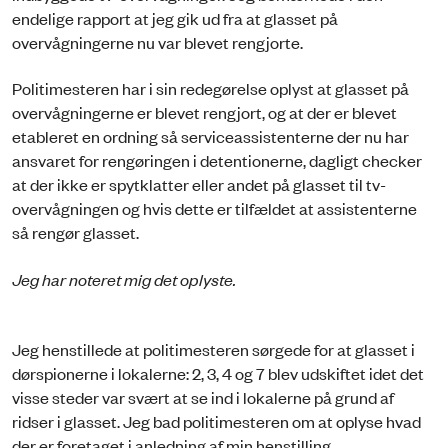
endelige rapport at jeg gik ud fra at glasset på
overvågningerne nu var blevet rengjorte.
Politimesteren har i sin redegørelse oplyst at glasset på
overvågningerne er blevet rengjort, og at der er blevet
etableret en ordning så serviceassistenterne der nu har
ansvaret for rengøringen i detentionerne, dagligt checker
at der ikke er spytklatter eller andet på glasset til tv-
overvågningen og hvis dette er tilfældet at assistenterne
så rengør glasset.
Jeg har noteret mig det oplyste.
Jeg henstillede at politimesteren sørgede for at glasset i
dørspionerne i lokalerne: 2, 3, 4 og 7 blev udskiftet idet det
visse steder var svært at se ind i lokalerne på grund af
ridser i glasset. Jeg bad politimesteren om at oplyse hvad
der er foretaget i anledning af min henstilling.