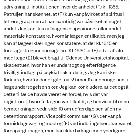
udrykning til institutionen, hvor de anholdt (F) kl. 1355.
Patruljen har skønnet, at (F) kun var påvirket af spiritus i
lettere grad, men at han samtidig var påvirket af noget
andet. Jeg kan ikke af sagens dispositioner eller andet
materiale konstatere, hvornår lægen er tilkaldt, men jeg
kan af lægeerklæringen konstatere, at der kl. 16.15 er
foretaget lægeundersøgelse. Kl. 1630 er (F) efter aftale
med læge (E) blevet bragt til Odense Universitetshospital,
skadestuen, hvor han er undersøgt og efterfølgende
frivilligt indlagt på psykiatrisk afdeling. Jeg kan ikke
forklare, hvorfor der er gået ca. 2 timer fra indbringelsen til
lægeundersøgelsen sker. Jeg kan konkludere, at det også i
dette tilfælde havde været en fordel, hvis det var
registreret, hvornår lægen var tilkaldt, og henviser til mine
bemærkninger vedr. side 10 om udfærdigelsen af en ny
detentionsrapport. Vicepolitikommisær (G), der var på
formiddagsvagt og modtog (F) ved indbringelsen, har været
forespurgt i sagen, men kan ikke bidrage med yderligere