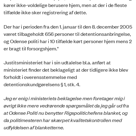
kører ikke-voldelige berusere hjem, men at der i de fleste
tilfælde ikke sker registrering af dette.
Der har i perioden fra den 1. januar til den 8. december 2005
været tilbageholdt 656 personer til detentionsanbringelse,
og Odense politi har i 10 tilfælde kørt personer hjem mens 2
er bragt til forsorgshjem."
Justitsministeriet har i sin udtalelse bl.a. anført at
ministeriet finder det beklageligt at der tidligere ikke blev
forholdt i overensstemmelse med
detentionskundgørelsens § 1, stk. 4.
Jeg er enig i ministeriets beklagelse men foretager mig i
øvrigt ikke mere vedrørende spørgsmålet da jeg går ud fra
at Odense Politi nu benytter Rigspolitichefens blanket, og
da politimesteren har skærpet kvalitetskontrollen med
udfyldelsen af blanketterne.