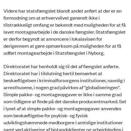
Videre har statsfængslet blandt andet anført at der er en
formodning om at erhvervslivet generelt ikke i
tilstrækkeligt omfang er bekendt med muligheden for at få
lavet montagearbejde i de danske fængsler. Statsfængslet
er derfor begyndt at annoncere i lokalavisen for
derigennem at gøre opmærksom på muligheden for at få
udført montagearbejde i Statsfængslet i Nyborg.
Direktoratet har henholdt sig til det af fængslet anførte.
Direktoratet har i tilslutning hertil bemærket at
beskæftigelsen i kriminalforsorgens institutioner, navnlig i
arresthusene, i nogen grad påvirkes af "globaliseringen".
Simple pakke- og montageopgaver er ikke i samme grad
som tidligere at finde på det danske producentmarked. Set
i lyset af at simple pakke- og montageopgaver anvendes
som beskæftigelse for psykisk- og fysisk
udviklingshæmmede medborgere i amtslige institutioner
samt ved aktivering af bistandsklienter og arbejdsledige i