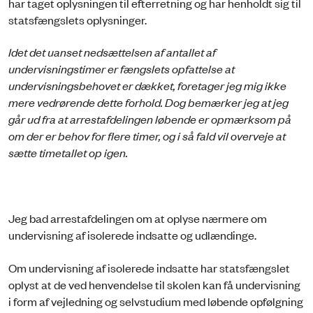
har taget oplysningen til efterretning og har henholdt sig til
statsfængslets oplysninger.
Idet det uanset nedsættelsen af antallet af
undervisningstimer er fængslets opfattelse at
undervisningsbehovet er dækket, foretager jeg mig ikke
mere vedrørende dette forhold. Dog bemærker jeg at jeg
går ud fra at arrestafdelingen løbende er opmærksom på
om der er behov for flere timer, og i så fald vil overveje at
sætte timetallet op igen.
Jeg bad arrestafdelingen om at oplyse nærmere om
undervisning af isolerede indsatte og udlændinge.
Om undervisning af isolerede indsatte har statsfængslet
oplyst at de ved henvendelse til skolen kan få undervisning
i form af vejledning og selvstudium med løbende opfølgning