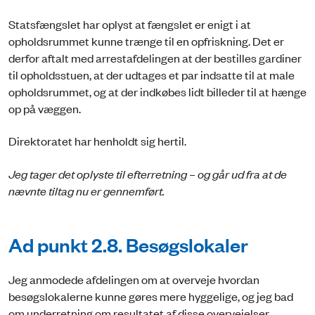
Statsfængslet har oplyst at fængslet er enigt i at
opholdsrummet kunne trænge til en opfriskning. Det er
derfor aftalt med arrestafdelingen at der bestilles gardiner
til opholdsstuen, at der udtages et par indsatte til at male
opholdsrummet, og at der indkøbes lidt billeder til at hænge
op på væggen.
Direktoratet har henholdt sig hertil.
Jeg tager det oplyste til efterretning – og går ud fra at de
nævnte tiltag nu er gennemført.
Ad punkt 2.8. Besøgslokaler
Jeg anmodede afdelingen om at overveje hvordan
besøgslokalerne kunne gøres mere hyggelige, og jeg bad
om underretning om resultatet af disse overvejelser.