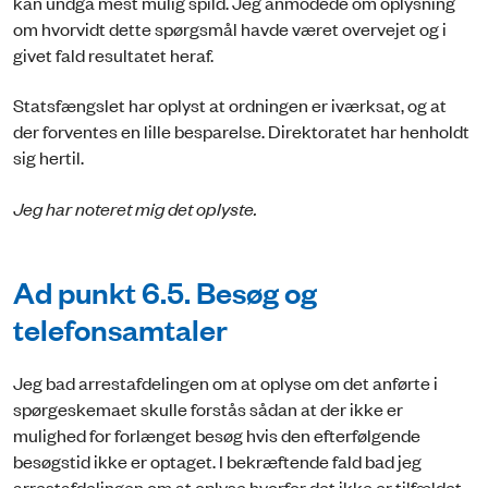
kan undgå mest mulig spild. Jeg anmodede om oplysning
om hvorvidt dette spørgsmål havde været overvejet og i
givet fald resultatet heraf.
Statsfængslet har oplyst at ordningen er iværksat, og at
der forventes en lille besparelse. Direktoratet har henholdt
sig hertil.
Jeg har noteret mig det oplyste.
Ad punkt 6.5. Besøg og
telefonsamtaler
Jeg bad arrestafdelingen om at oplyse om det anførte i
spørgeskemaet skulle forstås sådan at der ikke er
mulighed for forlænget besøg hvis den efterfølgende
besøgstid ikke er optaget. I bekræftende fald bad jeg
arrestafdelingen om at oplyse hvorfor det ikke er tilfældet.