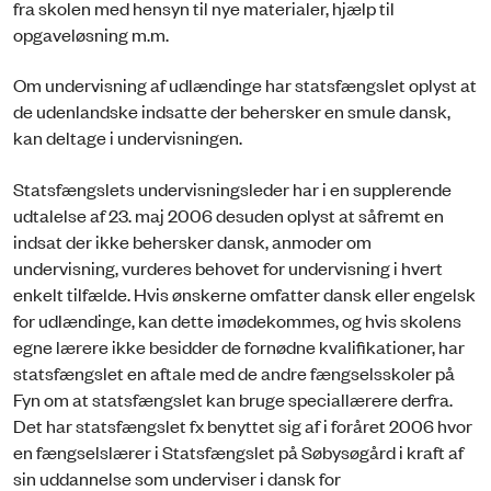
fra skolen med hensyn til nye materialer, hjælp til
opgaveløsning m.m.
Om undervisning af udlændinge har statsfængslet oplyst at
de udenlandske indsatte der behersker en smule dansk,
kan deltage i undervisningen.
Statsfængslets undervisningsleder har i en supplerende
udtalelse af 23. maj 2006 desuden oplyst at såfremt en
indsat der ikke behersker dansk, anmoder om
undervisning, vurderes behovet for undervisning i hvert
enkelt tilfælde. Hvis ønskerne omfatter dansk eller engelsk
for udlændinge, kan dette imødekommes, og hvis skolens
egne lærere ikke besidder de fornødne kvalifikationer, har
statsfængslet en aftale med de andre fængselsskoler på
Fyn om at statsfængslet kan bruge speciallærere derfra.
Det har statsfængslet fx benyttet sig af i foråret 2006 hvor
en fængselslærer i Statsfængslet på Søbysøgård i kraft af
sin uddannelse som underviser i dansk for