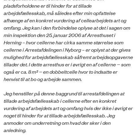
pladsforholdene er til hinder for at tillade
arbejdsfællesskab, må således efter min opfattelse
afhænge af en konkret vurdering af cellearbejdets art og
omfang. Jeg kan i den forbindelse oplyse at det i sagen om
min inspektion den 25. januar 2006 af Arresthuset i
Herning – hvor cellerne har cirka samme størrelse som
cellerne i Arrestafdelingen i Nyborg – er oplyst at der gives
mulighed for arbejdsfællesskab såfremt arbejdsopgaverne
tillader det. I dette arresthus er i øvrigt en af cellerne − som
også er ca. 8 m² − en dobbeltcelle hvor to indsatte er
henvist til at bo og arbejde sammen.
Jeg henstiller på denne baggrund til arrestafdelingen at
tillade arbejdsfællesskab i cellerne efter en konkret
vurdering af arbejdets art og omfang hvis der ikke i øvrigt er
noget til hinder for at tillade arbejdsfællesskab. Jeg
anmoder om underretning om hvad der sker i den
anledning.