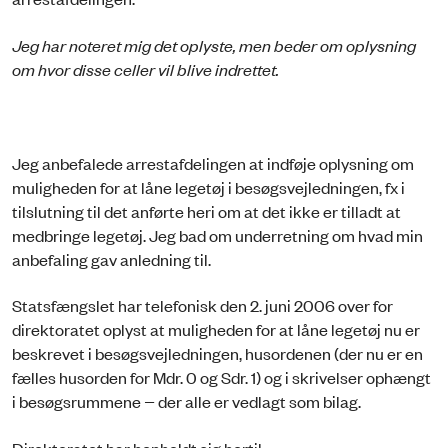
Jeg har noteret mig det oplyste, men beder om oplysning
om hvor disse celler vil blive indrettet.
Jeg anbefalede arrestafdelingen at indføje oplysning om
muligheden for at låne legetøj i besøgsvejledningen, fx i
tilslutning til det anførte heri om at det ikke er tilladt at
medbringe legetøj. Jeg bad om underretning om hvad min
anbefaling gav anledning til.
Statsfængslet har telefonisk den 2. juni 2006 over for
direktoratet oplyst at muligheden for at låne legetøj nu er
beskrevet i besøgsvejledningen, husordenen (der nu er en
fælles husorden for Mdr. 0 og Sdr. 1) og i skrivelser ophængt
i besøgsrummene − der alle er vedlagt som bilag.
Direktoratet har henholdt sig hertil.