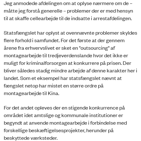
Jeg anmodede afdelingen om at oplyse nærmere om de –
måtte jeg forstå generelle – problemer der er med hensyn
til at skaffe cellearbejde til de indsatte i arrestafdelingen.
Statsfængslet har oplyst at ovennævnte problemer skyldes
flere forhold i samfundet. For det første at der gennem
årene fra erhvervslivet er sket en "outsourcing" af
montagearbejde til tredjeverdenslande hvor det ikke er
muligt for kriminalforsorgen at konkurrere på prisen. Der
bliver således stadig mindre arbejde af denne karakter her i
landet. Som et eksempel har statsfængslet nævnt at
fængslet netop har mistet en større ordre på
montagearbejde til Kina.
For det andet opleves der en stigende konkurrence på
området idet amtslige og kommunale institutioner er
begyndt at anvende montagearbejde i forbindelse med
forskellige beskæftigelsesprojekter, herunder på
beskyttede værksteder.