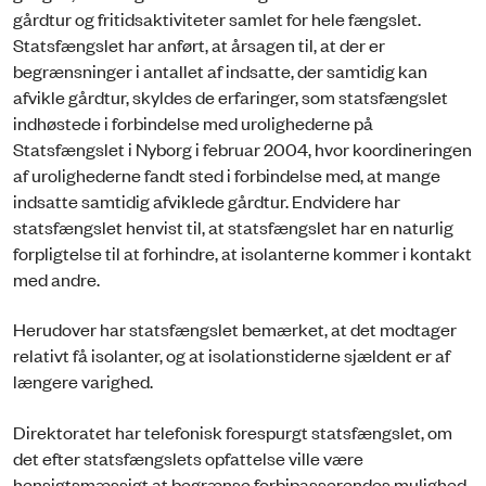
gårdtur og fritidsaktiviteter samlet for hele fængslet.
Statsfængslet har anført, at årsagen til, at der er
begrænsninger i antallet af indsatte, der samtidig kan
afvikle gårdtur, skyldes de erfaringer, som statsfængslet
indhøstede i forbindelse med urolighederne på
Statsfængslet i Nyborg i februar 2004, hvor koordineringen
af urolighederne fandt sted i forbindelse med, at mange
indsatte samtidig afviklede gårdtur. Endvidere har
statsfængslet henvist til, at statsfængslet har en naturlig
forpligtelse til at forhindre, at isolanterne kommer i kontakt
med andre.
Herudover har statsfængslet bemærket, at det modtager
relativt få isolanter, og at isolationstiderne sjældent er af
længere varighed.
Direktoratet har telefonisk forespurgt statsfængslet, om
det efter statsfængslets opfattelse ville være
hensigtsmæssigt at begrænse forbipasserendes mulighed