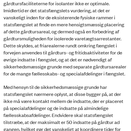
gårdtursfaciliteterne for isolanter ikke er optimale.
Imidlertid er det statsfængslets vurdering, at det er
vanskeligt inden for de eksisterende fysiske rammer i
statsfængslet at finde en mere hensigtsmæssig placering
af dette gårdtursareal, og dermed også en forbedring af
gårdtursmuligheden for isolerede varetægtsarrestanter.
Dette skyldes, at friarealerne rundt omkring fængslet i
forvejen anvendes til gårdturs- og fritidsaktiviteter for de
øvrige indsatte i fængslet, og at det er nødvendigt af
sikkerhedsmæssige grunde med separate gårdtursarealer
for de mange fællesskabs- og specialafdelinger i fængslet.
Med hensyn til de sikkerhedsmæssige grunde har
statsfængslet nærmere oplyst, at disse bygger på, at der
ikke må være kontakt mellem de indsatte, der er placeret
på specialafdelinger og de indsatte på almindelige
fællesskabsafdelinger. Endvidere skal statsfængslet
tilstræbe, at der maksimalt er 50 indsatte på gårdtur ad
gangen, hvilket gør det vanskeligt at koordinere tider for