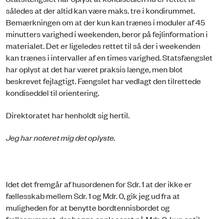
således at der altid kan være maks. tre i kondirummet.
Bemærkningen om at der kun kan trænes i moduler af 45
minutters varighed i weekenden, beror på fejlinformation i
materialet. Det er ligeledes rettet til så der i weekenden
kan trænes i intervaller af en times varighed. Statsfængslet
har oplyst at det har været praksis længe, men blot
beskrevet fejlagtigt. Fængslet har vedlagt den tilrettede
kondiseddel til orientering.
Direktoratet har henholdt sig hertil.
Jeg har noteret mig det oplyste.
Idet det fremgår af husordenen for Sdr. 1 at der ikke er
fællesskab mellem Sdr. 1 og Mdr. 0, gik jeg ud fra at
muligheden for at benytte bordtennisbordet og
fællesrummet, der begge er placeret på Mdr. 0, kun er til