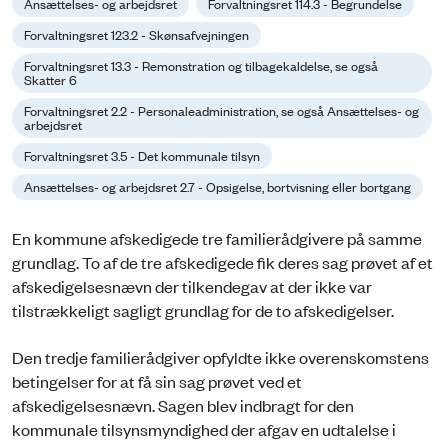
Ansættelses- og arbejdsret
Forvaltningsret 114.3 - Begrundelse
Forvaltningsret 123.2 - Skønsafvejningen
Forvaltningsret 13.3 - Remonstration og tilbagekaldelse, se også
Skatter 6
Forvaltningsret 2.2 - Personaleadministration, se også Ansættelses- og
arbejdsret
Forvaltningsret 3.5 - Det kommunale tilsyn
Ansættelses- og arbejdsret 2.7 - Opsigelse, bortvisning eller bortgang
En kommune afskedigede tre familierådgivere på samme
grundlag. To af de tre afskedigede fik deres sag prøvet af et
afskedigelsesnævn der tilkendegav at der ikke var
tilstrækkeligt sagligt grundlag for de to afskedigelser.
Den tredje familierådgiver opfyldte ikke overenskomstens
betingelser for at få sin sag prøvet ved et
afskedigelsesnævn. Sagen blev indbragt for den
kommunale tilsynsmyndighed der afgav en udtalelse i