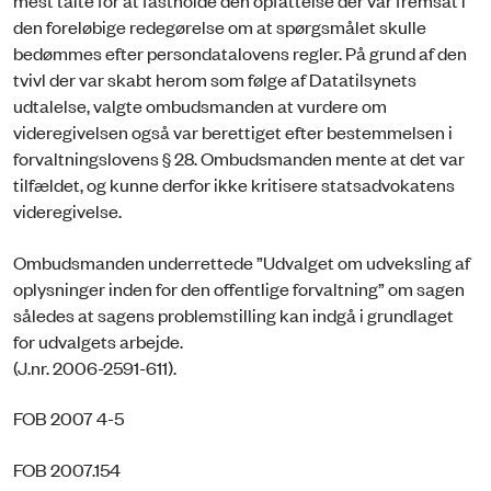
mest talte for at fastholde den opfattelse der var fremsat i
den foreløbige redegørelse om at spørgsmålet skulle
bedømmes efter persondatalovens regler. På grund af den
tvivl der var skabt herom som følge af Datatilsynets
udtalelse, valgte ombudsmanden at vurdere om
videregivelsen også var berettiget efter bestemmelsen i
forvaltningslovens § 28. Ombudsmanden mente at det var
tilfældet, og kunne derfor ikke kritisere statsadvokatens
videregivelse.
Ombudsmanden underrettede ”Udvalget om udveksling af
oplysninger inden for den offentlige forvaltning” om sagen
således at sagens problemstilling kan indgå i grundlaget
for udvalgets arbejde.
(J.nr. 2006-2591-611).
FOB 2007 4-5
FOB 2007.154