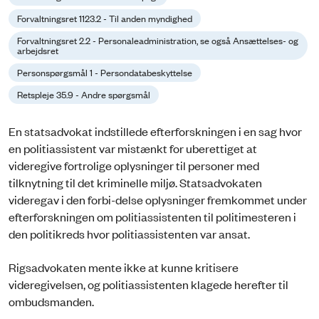
Forvaltningsret 1123.2 - Til anden myndighed
Forvaltningsret 2.2 - Personaleadministration, se også Ansættelses- og
arbejdsret
Personspørgsmål 1 - Persondatabeskyttelse
Retspleje 35.9 - Andre spørgsmål
En statsadvokat indstillede efterforskningen i en sag hvor
en politiassistent var mistænkt for uberettiget at
videregive fortrolige oplysninger til personer med
tilknytning til det kriminelle miljø. Statsadvokaten
videregav i den forbi-delse oplysninger fremkommet under
efterforskningen om politiassistenten til politimesteren i
den politikreds hvor politiassistenten var ansat.
Rigsadvokaten mente ikke at kunne kritisere
videregivelsen, og politiassistenten klagede herefter til
ombudsmanden.