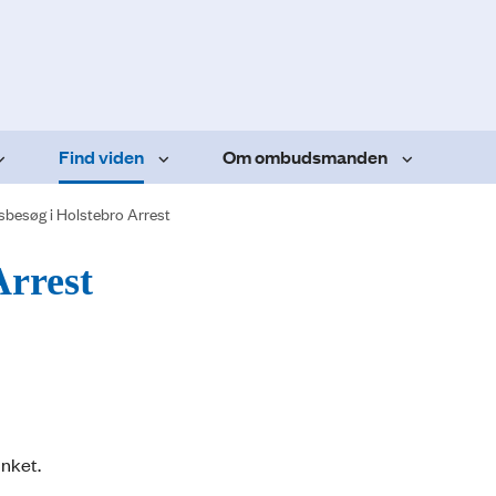
Find viden
Om ombudsmanden
sbesøg i Holstebro Arrest
Arrest
inket.