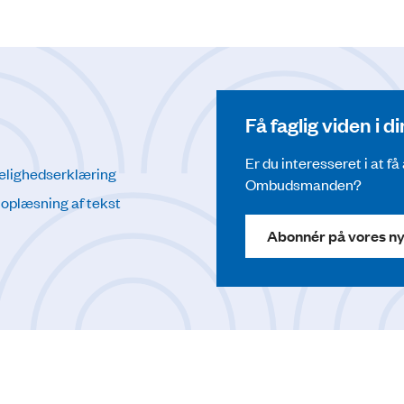
Få faglig viden i 
Er du interesseret i at f
elighedserklæring
Ombudsmanden?
l oplæsning af tekst
Abonnér på vores n