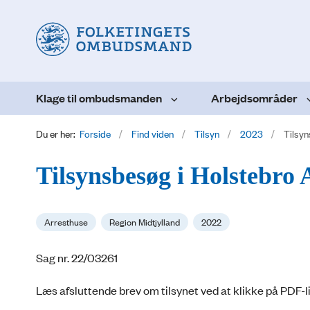
Klage til ombudsmanden
Arbejdsområder
Du er her:
Forside
Find viden
Tilsyn
2023
Tilsyn
Tilsynsbesøg i Holstebro 
Arresthuse
Region Midtjylland
2022
Sag nr. 22/03261
Læs afsluttende brev om tilsynet ved at klikke på PDF-l