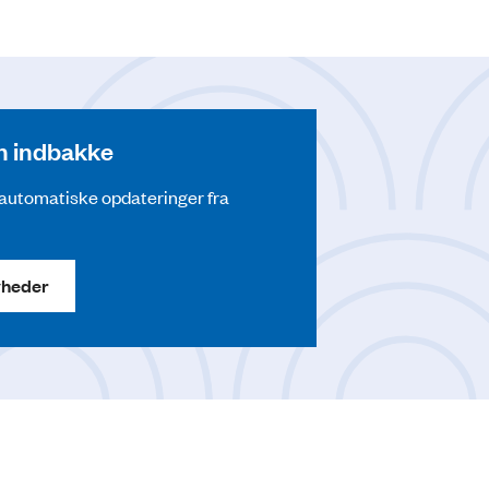
din indbakke
å automatiske opdateringer fra
yheder