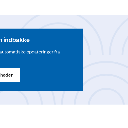
din indbakke
å automatiske opdateringer fra
yheder