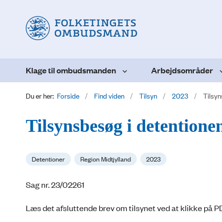
Klage til ombudsmanden
Arbejdsområder
Du er her:
Forside
Find viden
Tilsyn
2023
Tilsy
Tilsynsbesøg i detention
Detentioner
Region Midtjylland
2023
Sag nr. 23/02261
Læs det afsluttende brev om tilsynet ved at klikke på P