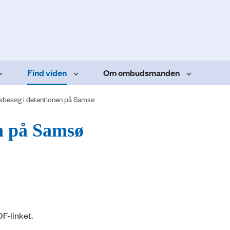
Find viden
Om ombudsmanden
nsbesøg i detentionen på Samsø
en på Samsø
DF-linket.