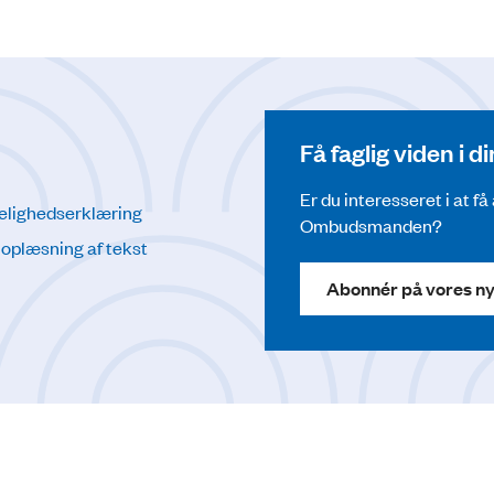
Få faglig viden i 
Er du interesseret i at f
elighedserklæring
Ombudsmanden?
l oplæsning af tekst
Abonnér på vores n