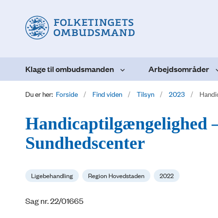
Klage til ombudsmanden
Arbejdsområder
Du er her:
Forside
Find viden
Tilsyn
2023
Handic
Handicaptilgængelighed –
Sundhedscenter
Ligebehandling
Region Hovedstaden
2022
Sag nr. 22/01665