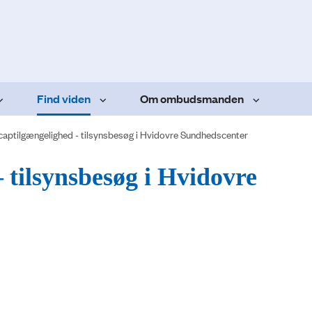
Find viden
Om ombudsmanden
aptilgængelighed - tilsynsbesøg i Hvidovre Sundhedscenter
 tilsynsbesøg i Hvidovre