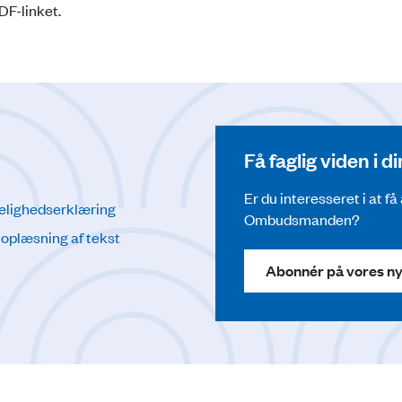
DF-linket.
Få faglig viden i 
Er du interesseret i at f
elighedserklæring
Ombudsmanden?
l oplæsning af tekst
Abonnér på vores n