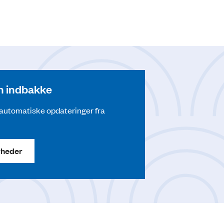
din indbakke
å automatiske opdateringer fra
yheder