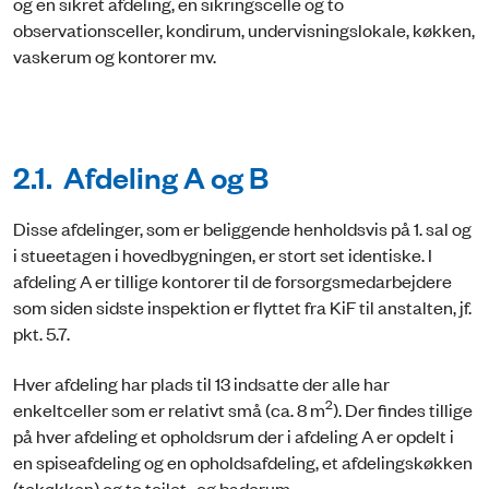
og en sikret afdeling, en sikringscelle og to
observationsceller, kondirum, undervisningslokale, køkken,
vaskerum og kontorer mv.
2.1. Afdeling A og B
Disse afdelinger, som er beliggende henholdsvis på 1. sal og
i stueetagen i hovedbygningen, er stort set identiske. I
afdeling A er tillige kontorer til de forsorgsmedarbejdere
som siden sidste inspektion er flyttet fra KiF til anstalten, jf.
pkt. 5.7.
Hver afdeling har plads til 13 indsatte der alle har
2
enkeltceller som er relativt små (ca. 8 m
). Der findes tillige
på hver afdeling et opholdsrum der i afdeling A er opdelt i
en spiseafdeling og en opholdsafdeling, et afdelingskøkken
(tekøkken) og to toilet- og baderum.