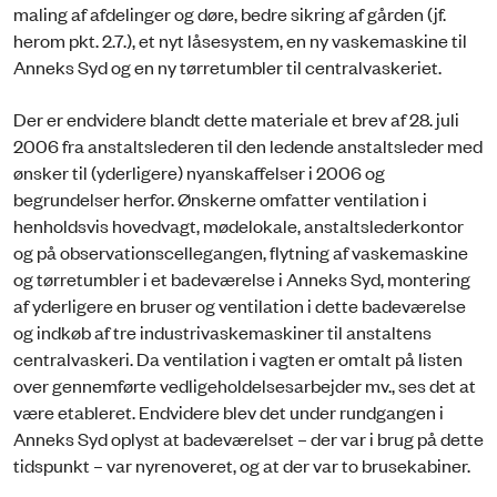
maling af afdelinger og døre, bedre sikring af gården (jf.
herom pkt. 2.7.), et nyt låsesystem, en ny vaskemaskine til
Anneks Syd og en ny tørretumbler til centralvaskeriet.
Der er endvidere blandt dette materiale et brev af 28. juli
2006 fra anstaltslederen til den ledende anstaltsleder med
ønsker til (yderligere) nyanskaffelser i 2006 og
begrundelser herfor. Ønskerne omfatter ventilation i
henholdsvis hovedvagt, mødelokale, anstaltslederkontor
og på observationscellegangen, flytning af vaskemaskine
og tørretumbler i et badeværelse i Anneks Syd, montering
af yderligere en bruser og ventilation i dette badeværelse
og indkøb af tre industrivaskemaskiner til anstaltens
centralvaskeri. Da ventilation i vagten er omtalt på listen
over gennemførte vedligeholdelsesarbejder mv., ses det at
være etableret. Endvidere blev det under rundgangen i
Anneks Syd oplyst at badeværelset – der var i brug på dette
tidspunkt – var nyrenoveret, og at der var to brusekabiner.