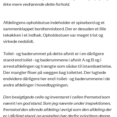
ikke mere vedrørende dette forhold.
Afdelingens opholdsstue indeholder et spisebord og et
sammenklappet bordtennisbord. Der er desuden et lille
tekøkken i et indhak. Opholdsstuen var meget trist og
virkede nedslidt.
Toilet- og baderummet på dette afsnit er i en dårligere
stand end toilet- og baderummene i afsnit A og B og i
arrestafdelingen og trængte som sådan til istandsættelse.
Der mangler fliser på væggen bag toilettet. Der lugtede
endvidere dårligere her end i toilet- og baderummene i de
andre afdelinger i hovedbygningen.
Den besigtigede celle og inventaret i cellen fremstod som
nævnt i en god stand. Som jeg nævnte under inspektionen,
fremstod den sikrede afdeling i øvrigt som den afdeling der
er i dårligst stand, og anstalten bør derfor prioritere denne