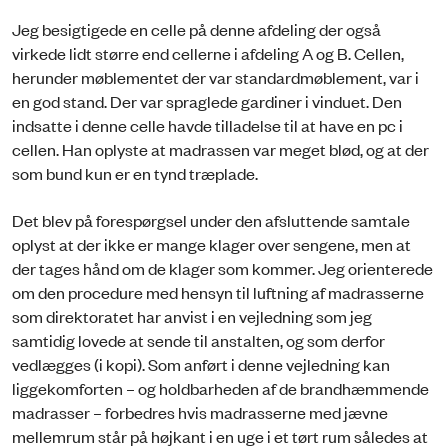
Jeg besigtigede en celle på denne afdeling der også
virkede lidt større end cellerne i afdeling A og B. Cellen,
herunder møblementet der var standardmøblement, var i
en god stand. Der var spraglede gardiner i vinduet. Den
indsatte i denne celle havde tilladelse til at have en pc i
cellen. Han oplyste at madrassen var meget blød, og at der
som bund kun er en tynd træplade.
Det blev på forespørgsel under den afsluttende samtale
oplyst at der ikke er mange klager over sengene, men at
der tages hånd om de klager som kommer. Jeg orienterede
om den procedure med hensyn til luftning af madrasserne
som direktoratet har anvist i en vejledning som jeg
samtidig lovede at sende til anstalten, og som derfor
vedlægges (i kopi). Som anført i denne vejledning kan
liggekomforten – og holdbarheden af de brandhæmmende
madrasser – forbedres hvis madrasserne med jævne
mellemrum står på højkant i en uge i et tørt rum således at