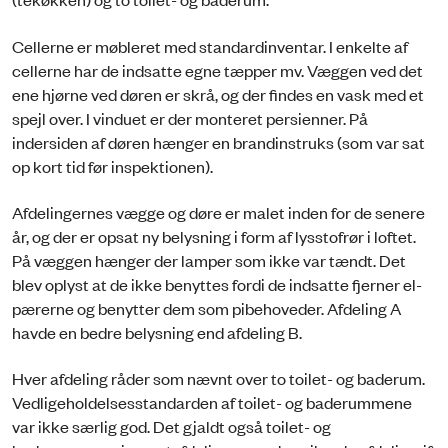
Cellerne er møbleret med standardinventar. I enkelte af
cellerne har de indsatte egne tæpper mv. Væggen ved det
ene hjørne ved døren er skrå, og der findes en vask med et
spejl over. I vinduet er der monteret persienner. På
indersiden af døren hænger en brandinstruks (som var sat
op kort tid før inspektionen).
Afdelingernes vægge og døre er malet inden for de senere
år, og der er opsat ny belysning i form af lysstofrør i loftet.
På væggen hænger der lamper som ikke var tændt. Det
blev oplyst at de ikke benyttes fordi de indsatte fjerner el-
pærerne og benytter dem som pibehoveder. Afdeling A
havde en bedre belysning end afdeling B.
Hver afdeling råder som nævnt over to toilet- og baderum.
Vedligeholdelsesstandarden af toilet- og baderummene
var ikke særlig god. Det gjaldt også toilet- og