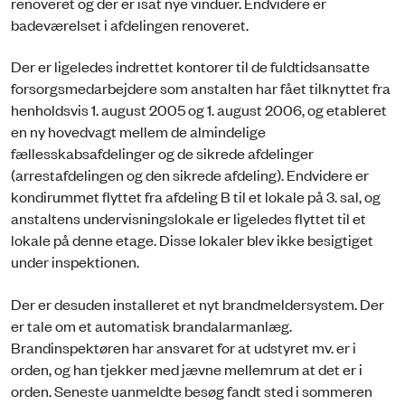
renoveret og der er isat nye vinduer. Endvidere er
badeværelset i afdelingen renoveret.
Der er ligeledes indrettet kontorer til de fuldtidsansatte
forsorgsmedarbejdere som anstalten har fået tilknyttet fra
henholdsvis 1. august 2005 og 1. august 2006, og etableret
en ny hovedvagt mellem de almindelige
fællesskabsafdelinger og de sikrede afdelinger
(arrestafdelingen og den sikrede afdeling). Endvidere er
kondirummet flyttet fra afdeling B til et lokale på 3. sal, og
anstaltens undervisningslokale er ligeledes flyttet til et
lokale på denne etage. Disse lokaler blev ikke besigtiget
under inspektionen.
Der er desuden installeret et nyt brandmeldersystem. Der
er tale om et automatisk brandalarmanlæg.
Brandinspektøren har ansvaret for at udstyret mv. er i
orden, og han tjekker med jævne mellemrum at det er i
orden. Seneste uanmeldte besøg fandt sted i sommeren