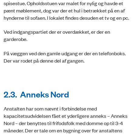
spisestue. Opholdsstuen var malet for nylig og havde et
pænt møblement, dog var der et hul i betrækket på en af
hynderne til sofaen. I lokalet findes desuden et tv og en pc.
Ved indgangspartiet der er overdækket, er der en
garderobe.
På væggen ved den gamle udgang er der en telefonboks.
Der var rodet på denne del af gangen.
2.3. Anneks Nord
Anstalten har som nævnt i forbindelse med
kapacitetsudvidelsen fået et yderligere anneks – Anneks
Nord – der benyttes til frifodsfolk med domme op til 3-4
måneder. Der er tale om en bygning over for anstaltens