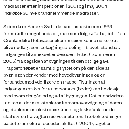
madrasser efter inspektionen i 2001 og i maj 2004
indkøbte 30 nye brandhæmmende madrasser.
Siden da er Anneks Syd – der ved inspektionen i 1999
fremtrådte meget nedslidt, men som følge af arbejdet i Den
Grønlandske Retsvæsenskommission kunne risikere at
blive nedlagt som belægningsafdeling – blevet istandsat.
Indgangen til annekset er desuden flyttet (i sommeren
2005) fra bagsiden af bygningen til den østlige gavl.
Trappeforløbet er samtidig flyttet om på den side af
bygningen der vender mod hovedbygningen og er
forbundet med yderligere en trappe. Flytningen af
indgangen er sket for at personalet (bedre) kan holde øje
med hvem der går ind og ud af bygningen. Det er endvidere
tanken at der skal etableres kameraovervågning af døren
og etableres en elektronisk åbne- og lukkefunktion der
skal styres fra vagten i selve anstalten. Træbeklædningen
på dette anneks er desuden skiftet (i 2004), taget er