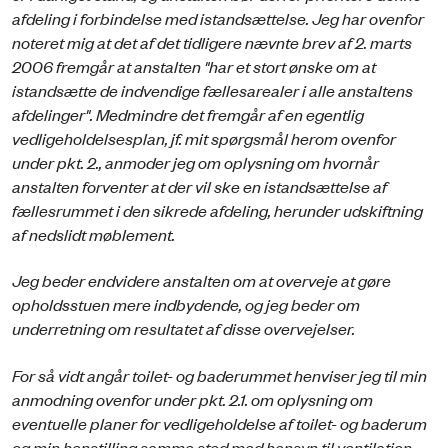
afdeling i forbindelse med istandsættelse. Jeg har ovenfor
noteret mig at det af det tidligere nævnte brev af 2. marts
2006 fremgår at anstalten "har et stort ønske om at
istandsætte de indvendige fællesarealer i alle anstaltens
afdelinger". Medmindre det fremgår af en egentlig
vedligeholdelsesplan, jf. mit spørgsmål herom ovenfor
under pkt. 2., anmoder jeg om oplysning om hvornår
anstalten forventer at der vil ske en istandsættelse af
fællesrummet i den sikrede afdeling, herunder udskiftning
af nedslidt møblement.
Jeg beder endvidere anstalten om at overveje at gøre
opholdsstuen mere indbydende, og jeg beder om
underretning om resultatet af disse overvejelser.
For så vidt angår toilet- og baderummet henviser jeg til min
anmodning ovenfor under pkt. 2.1. om oplysning om
eventuelle planer for vedligeholdelse af toilet- og baderum
og min henstilling samme sted med hensyn til ventilation.