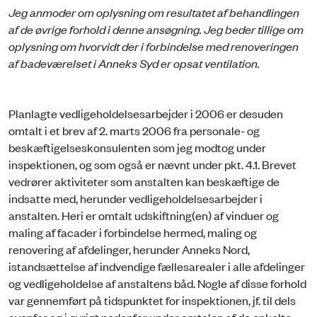
Jeg anmoder om oplysning om resultatet af behandlingen
af de øvrige forhold i denne ansøgning. Jeg beder tillige om
oplysning om hvorvidt der i forbindelse med renoveringen
af badeværelset i Anneks Syd er opsat ventilation.
Planlagte vedligeholdelsesarbejder i 2006 er desuden
omtalt i et brev af 2. marts 2006 fra personale- og
beskæftigelseskonsulenten som jeg modtog under
inspektionen, og som også er nævnt under pkt. 4.1. Brevet
vedrører aktiviteter som anstalten kan beskæftige de
indsatte med, herunder vedligeholdelsesarbejder i
anstalten. Heri er omtalt udskiftning(en) af vinduer og
maling af facader i forbindelse hermed, maling og
renovering af afdelinger, herunder Anneks Nord,
istandsættelse af indvendige fællesarealer i alle afdelinger
og vedligeholdelse af anstaltens båd. Nogle af disse forhold
var gennemført på tidspunktet for inspektionen, jf. til dels
ovenfor og i øvrigt nedenfor under omtalen af de enkelte