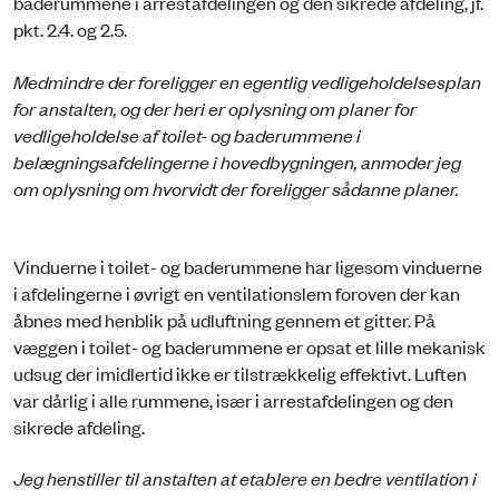
baderummene i arrestafdelingen og den sikrede afdeling, jf.
pkt. 2.4. og 2.5.
Medmindre der foreligger en egentlig vedligeholdelsesplan
for anstalten, og der heri er oplysning om planer for
vedligeholdelse af toilet- og baderummene i
belægningsafdelingerne i hovedbygningen, anmoder jeg
om oplysning om hvorvidt der foreligger sådanne planer.
Vinduerne i toilet- og baderummene har ligesom vinduerne
i afdelingerne i øvrigt en ventilationslem foroven der kan
åbnes med henblik på udluftning gennem et gitter. På
væggen i toilet- og baderummene er opsat et lille mekanisk
udsug der imidlertid ikke er tilstrækkelig effektivt. Luften
var dårlig i alle rummene, især i arrestafdelingen og den
sikrede afdeling.
Jeg henstiller til anstalten at etablere en bedre ventilation i