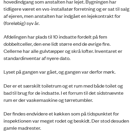
hovedindgang som anstalten har lejet. Bygningen har
tidligere været en vvs-installatør forretning og er sat til salg
af ejeren, men anstalten har indgået en lejekontrakt for
(foreløbig) syv år.
Afdelingen har plads til 10 indsatte fordelt på fem
dobbeltceller, den ene lidt større end de øvrige fire.
Cellerne har alle gulvtæpper og skrå lofter. Inventaret er
standardinventar af nyere dato.
Lyset på gangen var gået, og gangen var derfor mørk.
Der er et særskilt toiletrum og et rum med både toilet og
bad til brug for de indsatte. I et forrum til det sidstnævnte
rum er der vaskemaskine og tørretumbler.
Der findes endvidere et køkken som på tidspunktet for
inspektionen var meget rodet og beskidt. Der stod desuden
gamle madrester.