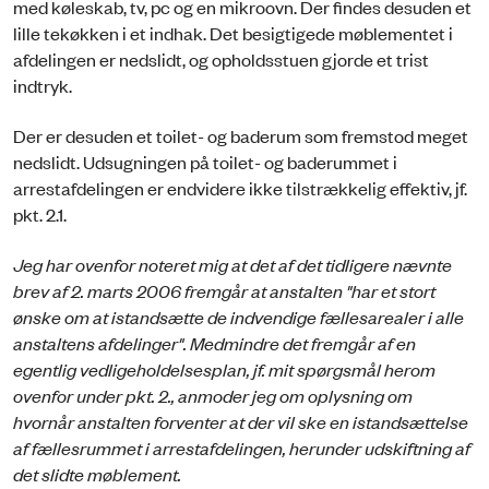
med køleskab, tv, pc og en mikroovn. Der findes desuden et
lille tekøkken i et indhak. Det besigtigede møblementet i
afdelingen er nedslidt, og opholdsstuen gjorde et trist
indtryk.
Der er desuden et toilet- og baderum som fremstod meget
nedslidt. Udsugningen på toilet- og baderummet i
arrestafdelingen er endvidere ikke tilstrækkelig effektiv, jf.
pkt. 2.1.
Jeg har ovenfor noteret mig at det af det tidligere nævnte
brev af 2. marts 2006 fremgår at anstalten "har et stort
ønske om at istandsætte de indvendige fællesarealer i alle
anstaltens afdelinger". Medmindre det fremgår af en
egentlig vedligeholdelsesplan, jf. mit spørgsmål herom
ovenfor under pkt. 2., anmoder jeg om oplysning om
hvornår anstalten forventer at der vil ske en istandsættelse
af fællesrummet i arrestafdelingen, herunder udskiftning af
det slidte møblement.