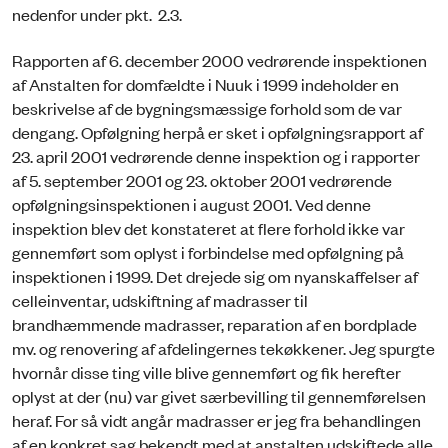
nedenfor under pkt. 2.3.
Rapporten af 6. december 2000 vedrørende inspektionen
af Anstalten for domfældte i Nuuk i 1999 indeholder en
beskrivelse af de bygningsmæssige forhold som de var
dengang. Opfølgning herpå er sket i opfølgningsrapport af
23. april 2001 vedrørende denne inspektion og i rapporter
af 5. september 2001 og 23. oktober 2001 vedrørende
opfølgningsinspektionen i august 2001. Ved denne
inspektion blev det konstateret at flere forhold ikke var
gennemført som oplyst i forbindelse med opfølgning på
inspektionen i 1999. Det drejede sig om nyanskaffelser af
celleinventar, udskiftning af madrasser til
brandhæmmende madrasser, reparation af en bordplade
mv. og renovering af afdelingernes tekøkkener. Jeg spurgte
hvornår disse ting ville blive gennemført og fik herefter
oplyst at der (nu) var givet særbevilling til gennemførelsen
heraf. For så vidt angår madrasser er jeg fra behandlingen
af en konkret sag bekendt med at anstalten udskiftede alle