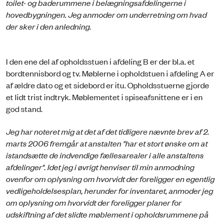
toilet- og baderummene i belægningsafdelingerne i
hovedbygningen. Jeg anmoder om underretning om hvad
der sker i den anledning.
I den ene del af opholdsstuen i afdeling B er der bl.a. et
bordtennisbord og tv. Møblerne i opholdstuen i afdeling A er
af ældre dato og et sidebord er itu. Opholdsstuerne gjorde
et lidt trist indtryk. Møblementet i spiseafsnittene er i en
god stand.
Jeg har noteret mig at det af det tidligere nævnte brev af 2.
marts 2006 fremgår at anstalten "har et stort ønske om at
istandsætte de indvendige fællesarealer i alle anstaltens
afdelinger". Idet jeg i øvrigt henviser til min anmodning
ovenfor om oplysning om hvorvidt der foreligger en egentlig
vedligeholdelsesplan, herunder for inventaret, anmoder jeg
om oplysning om hvorvidt der foreligger planer for
udskiftning af det slidte møblement i opholdsrummene på