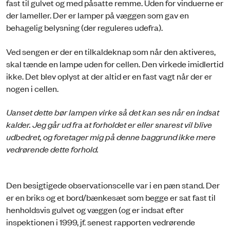
fast til gulvet og med påsatte remme. Uden for vinduerne er
der lameller. Der er lamper på væggen som gav en
behagelig belysning (der reguleres udefra).
Ved sengen er der en tilkaldeknap som når den aktiveres,
skal tænde en lampe uden for cellen. Den virkede imidlertid
ikke. Det blev oplyst at der altid er en fast vagt når der er
nogen i cellen.
Uanset dette bør lampen virke så det kan ses når en indsat
kalder. Jeg går ud fra at forholdet er eller snarest vil blive
udbedret, og foretager mig på denne baggrund ikke mere
vedrørende dette forhold.
Den besigtigede observationscelle var i en pæn stand. Der
er en briks og et bord/bænkesæt som begge er sat fast til
henholdsvis gulvet og væggen (og er indsat efter
inspektionen i 1999, jf. senest rapporten vedrørende