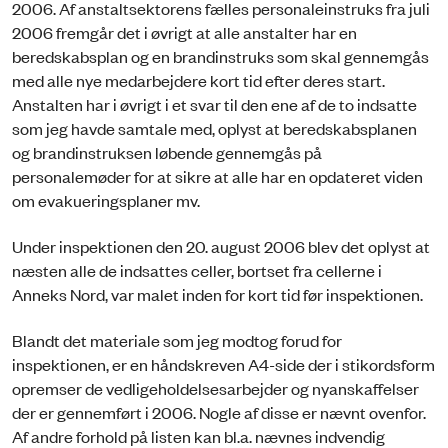
2006. Af anstaltsektorens fælles personaleinstruks fra juli
2006 fremgår det i øvrigt at alle anstalter har en
beredskabsplan og en brandinstruks som skal gennemgås
med alle nye medarbejdere kort tid efter deres start.
Anstalten har i øvrigt i et svar til den ene af de to indsatte
som jeg havde samtale med, oplyst at beredskabsplanen
og brandinstruksen løbende gennemgås på
personalemøder for at sikre at alle har en opdateret viden
om evakueringsplaner mv.
Under inspektionen den 20. august 2006 blev det oplyst at
næsten alle de indsattes celler, bortset fra cellerne i
Anneks Nord, var malet inden for kort tid før inspektionen.
Blandt det materiale som jeg modtog forud for
inspektionen, er en håndskreven A4-side der i stikordsform
opremser de vedligeholdelsesarbejder og nyanskaffelser
der er gennemført i 2006. Nogle af disse er nævnt ovenfor.
Af andre forhold på listen kan bl.a. nævnes indvendig