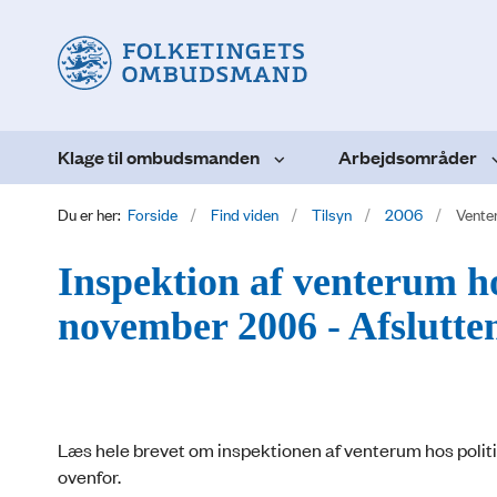
Klage til ombudsmanden
Arbejdsområder
Du er her:
Forside
Find viden
Tilsyn
2006
Vente
Inspektion af venterum ho
november 2006 - Afslutte
Læs hele brevet om inspektionen af venterum hos politie
ovenfor.