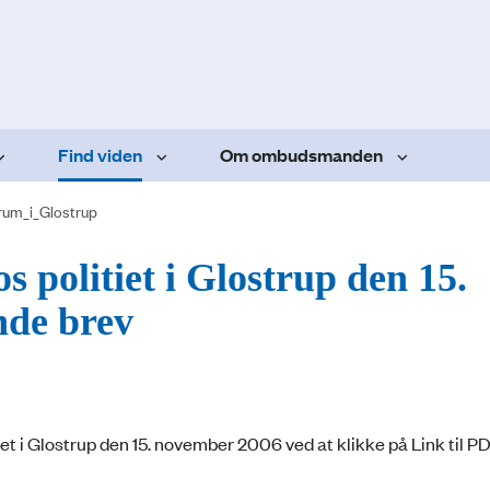
Find viden
Om ombudsmanden
rum_i_Glostrup
s politiet i Glostrup den 15.
nde brev
t i Glostrup den 15. november 2006 ved at klikke på Link til P