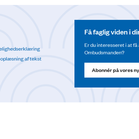
Få faglig viden i 
Er du interesseret i at f
elighedserklæring
Ombudsmanden?
l oplæsning af tekst
Abonnér på vores n