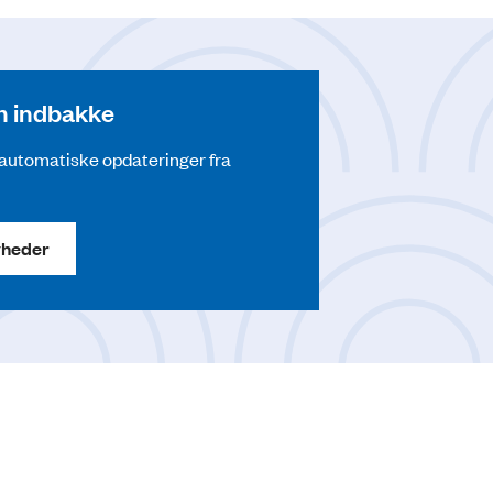
din indbakke
å automatiske opdateringer fra
yheder