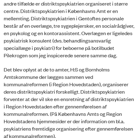
andre tilfælde er distriktspsykiatrien organiseret i større
centre. Distriktspsykiatrien i Københavns Amt er en
mellemting. Distriktspsykiatrien i Gentoftes personale
består af en overlæge, tre sygeplejersker, en socialrådgiver,
en psykolog og en kontorassistent. Overlægen er ligeledes
psykiatrisk konsulent (dvs. behandlingsansvarlig
speciallæge i psykiatri) for beboerne på botilbudet
Pilekrogen som jeg inspicerede senere samme dag.
Det blev oplyst at de to amter, H:S og Bornholms
Amtskommune der lægges sammen ved
kommunalreformen (i Region Hovedstaden), organiserer
deres distriktspsykiatri forskelligt. Distriktspsykiatrien
forventer at der vil ske en ensretning af distriktspsykiatrien
i Region Hovedstaden efter gennemførelsen af
kommunalreformen. (På Københavns Amts og Region
Hovedstadens hjemmesider er der information om bl.a.
psykiatriens fremtidige organisering efter gennemførelsen
af kommunalreformen).