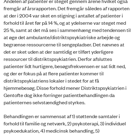
Andelen af patienter er steget gennem årene hvilket også
fremgår af årsrapporten. Det fremgår således af rapporten
at der i 2004 var sket en stigning i antallet af patienter i
forhold til året før på 14 %, og at ydelserne var steget med
25 %, samt at det må ses i sammenhæng med tendensen til
at øge det ambulante/distriktspsykiatriske arbejde og
begrænse ressourcerne til sengepladser. Det nævnes at
det er sket uden at der samtidig er tilført yderligere
ressourcer til distriktspsykiatrien. Derfor afsluttes
patienter lidt hurtigere, besøgsfrekvensen er sat lidt ned,
og der er fokus på at flere patienter kommer til
distriktspsykiatriens lokaler i stedet for at få
hjemmebesøg. Disse forhold mener Distriktspsykiatrien i
Gentofte dog ikke forringer patientbehandlingen da
patienternes selvstændighed styrkes.
Behandlingen er sammensat af 1) støttende samtaler i
forhold til familie og netværk, 2) psykoterapi, 3) individuel
psykoedukation, 4) medicinsk behandling, 5)