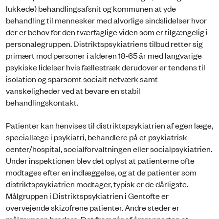
lukkede) behandlingsafsnit og kommunen at yde
behandling til mennesker med alvorlige sindslidelser hvor
der er behov for den tværfaglige viden som er tilgængelig i
personalegruppen. Distriktspsykiatriens tilbud retter sig
primært mod personer i alderen 18-65 år med langvarige
psykiske lidelser hvis fællestræk derudover er tendens til
isolation og sparsomt socialt netværk samt
vanskeligheder ved at bevare en stabil
behandlingskontakt.
Patienter kan henvises til distriktspsykiatrien af egen læge,
speciallæge i psykiatri, behandlere på et psykiatrisk
center/hospital, socialforvaltningen eller socialpsykiatrien.
Under inspektionen blev det oplyst at patienterne ofte
modtages efter en indlæggelse, og at de patienter som
distriktspsykiatrien modtager, typisk er de dårligste.
Målgruppen i Distriktspsykiatrien i Gentofte er
overvejende skizofrene patienter. Andre steder er
målgruppen bredere. Det fremgår af årsrapporten at