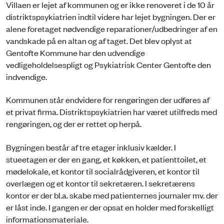
Villaen er lejet af kommunen og er ikke renoveret i de 10 år
distriktspsykiatrien indtil videre har lejet bygningen. Der er
alene foretaget nødvendige reparationer/udbedringer af en
vandskade på en altan og af taget. Det blev oplyst at
Gentofte Kommune har den udvendige
vedligeholdelsespligt og Psykiatrisk Center Gentofte den
indvendige.
Kommunen står endvidere for rengøringen der udføres af
et privat firma. Distriktspsykiatrien har været utilfreds med
rengøringen, og der er rettet op herpå.
Bygningen består af tre etager inklusiv kælder. I
stueetagen er der en gang, et køkken, et patienttoilet, et
mødelokale, et kontor til socialrådgiveren, et kontor til
overlægen og et kontor til sekretæren. I sekretærens
kontor er der bl.a. skabe med patienternes journaler mv. der
er låst inde. I gangen er der opsat en holder med forskelligt
informationsmateriale.