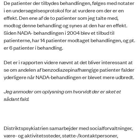
De patienter der tilbydes behandlingen, følges med notater
i en undersøgelsesprotokol for at vurdere om der er en
effekt. Den ene af de to patienter som jeg talte med,
modtog denne behandling og synes at den har en effekt.
Siden NADA- behandlingen i 2004 blev et tilbud til
patienterne, har 14 patienter modtaget behandlingen, og pt.
er 6 patienter i behandling.
Det er i rapporten videre nævnt at det bliver interessant at
se om andelen af benzodiazepinafhængige patienter falder
yderligere når NADA-behandlingen er blevet mere udbredt.
Jeg anmoder om oplysning om hvorvidt der er sket et
sådant fald.
Distriktspsykiatrien samarbejder med socialforvaltninger,
være- og aktivitetssteder, støtte-/kontaktpersoner,