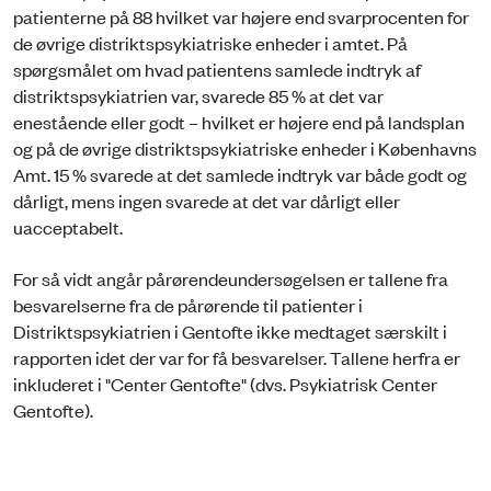
patienterne på 88 hvilket var højere end svarprocenten for
de øvrige distriktspsykiatriske enheder i amtet. På
spørgsmålet om hvad patientens samlede indtryk af
distriktspsykiatrien var, svarede 85 % at det var
enestående eller godt – hvilket er højere end på landsplan
og på de øvrige distriktspsykiatriske enheder i Københavns
Amt. 15 % svarede at det samlede indtryk var både godt og
dårligt, mens ingen svarede at det var dårligt eller
uacceptabelt.
For så vidt angår pårørendeundersøgelsen er tallene fra
besvarelserne fra de pårørende til patienter i
Distriktspsykiatrien i Gentofte ikke medtaget særskilt i
rapporten idet der var for få besvarelser. Tallene herfra er
inkluderet i "Center Gentofte" (dvs. Psykiatrisk Center
Gentofte).