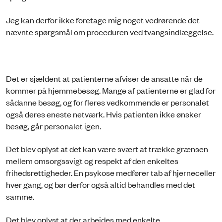
Jeg kan derfor ikke foretage mig noget vedrørende det
nævnte spørgsmål om proceduren ved tvangsindlæggelse.
Det er sjældent at patienterne afviser de ansatte når de
kommer på hjemmebesøg. Mange af patienterne er glad for
sådanne besøg, og for fleres vedkommende er personalet
også deres eneste netværk. Hvis patienten ikke ønsker
besøg, går personalet igen.
Det blev oplyst at det kan være svært at trække grænsen
mellem omsorgssvigt og respekt af den enkeltes
frihedsrettigheder. En psykose medfører tab af hjerneceller
hver gang, og bør derfor også altid behandles med det
samme.
Det blev oplyst at der arbejdes med enkelte