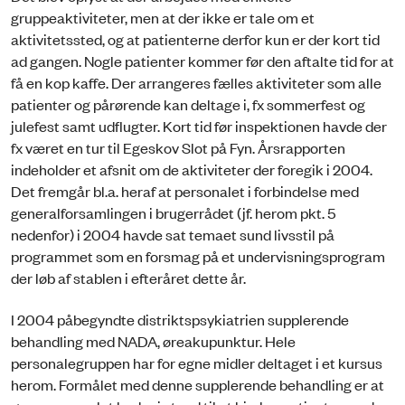
gruppeaktiviteter, men at der ikke er tale om et
aktivitetssted, og at patienterne derfor kun er der kort tid
ad gangen. Nogle patienter kommer før den aftalte tid for at
få en kop kaffe. Der arrangeres fælles aktiviteter som alle
patienter og pårørende kan deltage i, fx sommerfest og
julefest samt udflugter. Kort tid før inspektionen havde der
fx været en tur til Egeskov Slot på Fyn. Årsrapporten
indeholder et afsnit om de aktiviteter der foregik i 2004.
Det fremgår bl.a. heraf at personalet i forbindelse med
generalforsamlingen i brugerrådet (jf. herom pkt. 5
nedenfor) i 2004 havde sat temaet sund livsstil på
programmet som en forsmag på et undervisningsprogram
der løb af stablen i efteråret dette år.
I 2004 påbegyndte distriktspsykiatrien supplerende
behandling med NADA, øreakupunktur. Hele
personalegruppen har for egne midler deltaget i et kursus
herom. Formålet med denne supplerende behandling er at