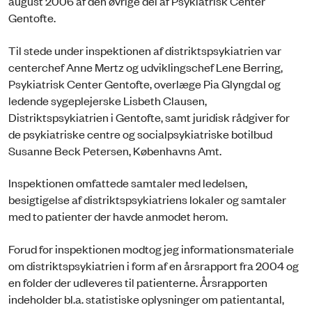
august 2006 af den øvrige del af Psykiatrisk Center
Gentofte.
Til stede under inspektionen af distriktspsykiatrien var
centerchef Anne Mertz og udviklingschef Lene Berring,
Psykiatrisk Center Gentofte, overlæge Pia Glyngdal og
ledende sygeplejerske Lisbeth Clausen,
Distriktspsykiatrien i Gentofte, samt juridisk rådgiver for
de psykiatriske centre og socialpsykiatriske botilbud
Susanne Beck Petersen, Københavns Amt.
Inspektionen omfattede samtaler med ledelsen,
besigtigelse af distriktspsykiatriens lokaler og samtaler
med to patienter der havde anmodet herom.
Forud for inspektionen modtog jeg informationsmateriale
om distriktspsykiatrien i form af en årsrapport fra 2004 og
en folder der udleveres til patienterne. Årsrapporten
indeholder bl.a. statistiske oplysninger om patientantal,