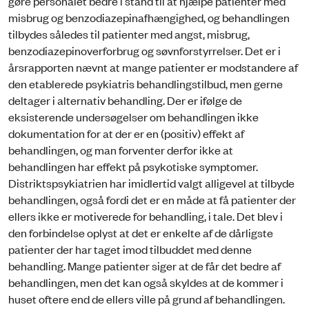
gøre personalet bedre i stand til at hjælpe patienter med
misbrug og benzodiazepinafhængighed, og behandlingen
tilbydes således til patienter med angst, misbrug,
benzodiazepinoverforbrug og søvnforstyrrelser. Det er i
årsrapporten nævnt at mange patienter er modstandere af
den etablerede psykiatris behandlingstilbud, men gerne
deltager i alternativ behandling. Der er ifølge de
eksisterende undersøgelser om behandlingen ikke
dokumentation for at der er en (positiv) effekt af
behandlingen, og man forventer derfor ikke at
behandlingen har effekt på psykotiske symptomer.
Distriktspsykiatrien har imidlertid valgt alligevel at tilbyde
behandlingen, også fordi det er en måde at få patienter der
ellers ikke er motiverede for behandling, i tale. Det blev i
den forbindelse oplyst at det er enkelte af de dårligste
patienter der har taget imod tilbuddet med denne
behandling. Mange patienter siger at de får det bedre af
behandlingen, men det kan også skyldes at de kommer i
huset oftere end de ellers ville på grund af behandlingen.