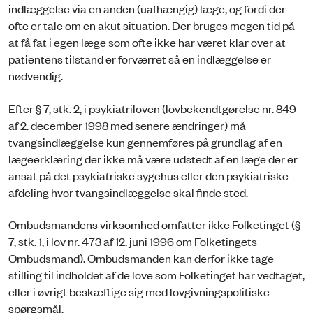
indlæggelse via en anden (uafhængig) læge, og fordi der
ofte er tale om en akut situation. Der bruges megen tid på
at få fat i egen læge som ofte ikke har været klar over at
patientens tilstand er forværret så en indlæggelse er
nødvendig.
Efter § 7, stk. 2, i psykiatriloven (lovbekendtgørelse nr. 849
af 2. december 1998 med senere ændringer) må
tvangsindlæggelse kun gennemføres på grundlag af en
lægeerklæring der ikke må være udstedt af en læge der er
ansat på det psykiatriske sygehus eller den psykiatriske
afdeling hvor tvangsindlæggelse skal finde sted.
Ombudsmandens virksomhed omfatter ikke Folketinget (§
7, stk. 1, i lov nr. 473 af 12. juni 1996 om Folketingets
Ombudsmand). Ombudsmanden kan derfor ikke tage
stilling til indholdet af de love som Folketinget har vedtaget,
eller i øvrigt beskæftige sig med lovgivningspolitiske
spørgsmål.