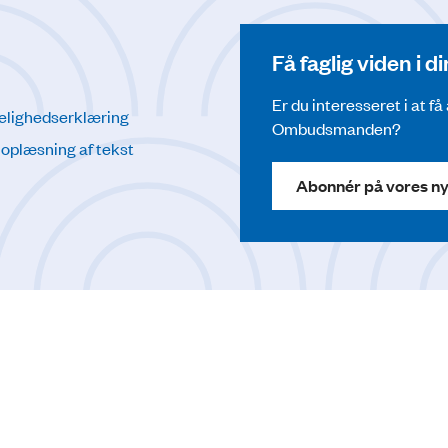
Få faglig viden i 
Er du interesseret i at f
elighedserklæring
Ombudsmanden?
l oplæsning af tekst
Abonnér på vores n