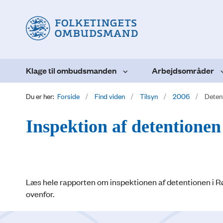
Klage til ombudsmanden
Arbejdsområder
Du er her:
Forside
Find viden
Tilsyn
2006
Deten
Inspektion af detentione
Læs hele rapporten om inspektionen af detentionen i Rø
ovenfor.