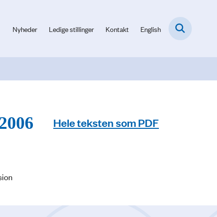
Nyheder
Ledige stillinger
Kontakt
English
 2006
Hele teksten som PDF
sion