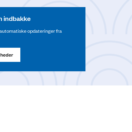
din indbakke
å automatiske opdateringer fra
yheder