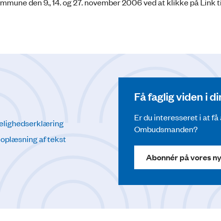
une den 9., 14. og 27. november 2006 ved at klikke på Link t
Få faglig viden i 
Er du interesseret i at f
elighedserklæring
Ombudsmanden?
l oplæsning af tekst
Abonnér på vores n