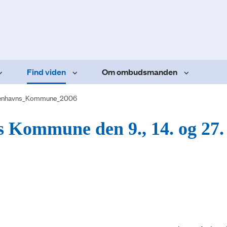
Find viden
Om ombudsmanden
enhavns_Kommune_2006
 Kommune den 9., 14. og 27.