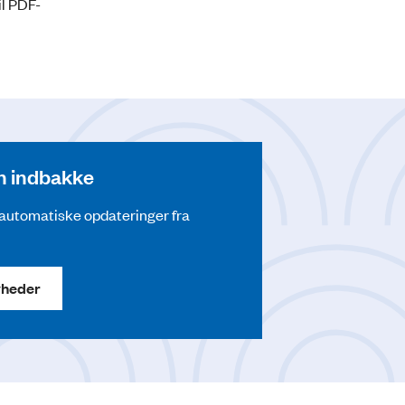
il PDF-
din indbakke
å automatiske opdateringer fra
yheder