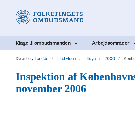
Klage til ombudsmanden
Arbejdsområder
Du er her:
Forside
Find viden
Tilsyn
2006
Koeb
Inspektion af Københavns
november 2006