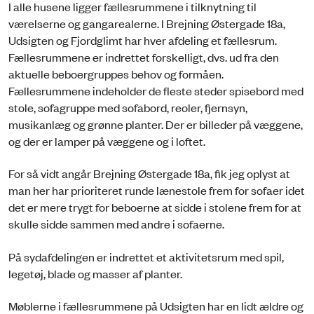
I alle husene ligger fællesrummene i tilknytning til
værelserne og gangarealerne. I Brejning Østergade 18a,
Udsigten og Fjordglimt har hver afdeling et fællesrum.
Fællesrummene er indrettet forskelligt, dvs. ud fra den
aktuelle beboergruppes behov og formåen.
Fællesrummene indeholder de fleste steder spisebord med
stole, sofagruppe med sofabord, reoler, fjernsyn,
musikanlæg og grønne planter. Der er billeder på væggene,
og der er lamper på væggene og i loftet.
For så vidt angår Brejning Østergade 18a, fik jeg oplyst at
man her har prioriteret runde lænestole frem for sofaer idet
det er mere trygt for beboerne at sidde i stolene frem for at
skulle sidde sammen med andre i sofaerne.
På sydafdelingen er indrettet et aktivitetsrum med spil,
legetøj, blade og masser af planter.
Møblerne i fællesrummene på Udsigten har en lidt ældre og