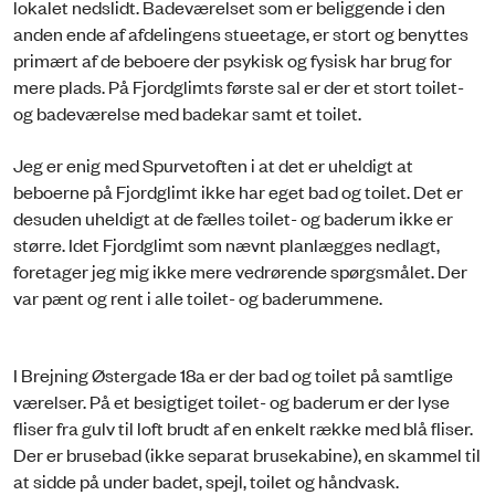
lokalet nedslidt. Badeværelset som er beliggende i den
anden ende af afdelingens stueetage, er stort og benyttes
primært af de beboere der psykisk og fysisk har brug for
mere plads. På Fjordglimts første sal er der et stort toilet-
og badeværelse med badekar samt et toilet.
Jeg er enig med Spurvetoften i at det er uheldigt at
beboerne på Fjordglimt ikke har eget bad og toilet. Det er
desuden uheldigt at de fælles toilet- og baderum ikke er
større. Idet Fjordglimt som nævnt planlægges nedlagt,
foretager jeg mig ikke mere vedrørende spørgsmålet. Der
var pænt og rent i alle toilet- og baderummene.
I Brejning Østergade 18a er der bad og toilet på samtlige
værelser. På et besigtiget toilet- og baderum er der lyse
fliser fra gulv til loft brudt af en enkelt række med blå fliser.
Der er brusebad (ikke separat brusekabine), en skammel til
at sidde på under badet, spejl, toilet og håndvask.