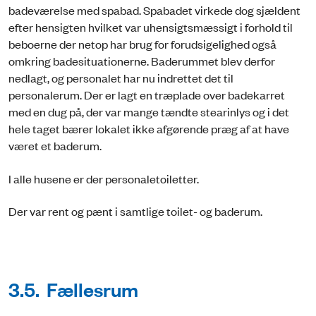
badeværelse med spabad. Spabadet virkede dog sjældent
efter hensigten hvilket var uhensigtsmæssigt i forhold til
beboerne der netop har brug for forudsigelighed også
omkring badesituationerne. Baderummet blev derfor
nedlagt, og personalet har nu indrettet det til
personalerum. Der er lagt en træplade over badekarret
med en dug på, der var mange tændte stearinlys og i det
hele taget bærer lokalet ikke afgørende præg af at have
været et baderum.
I alle husene er der personaletoiletter.
Der var rent og pænt i samtlige toilet- og baderum.
3.5. Fællesrum