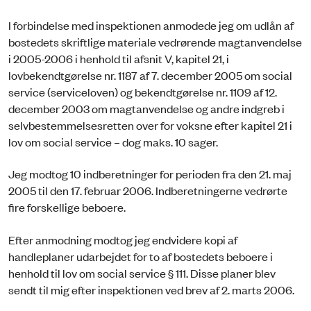
I forbindelse med inspektionen anmodede jeg om udlån af
bostedets skriftlige materiale vedrørende magtanvendelse
i 2005-2006 i henhold til afsnit V, kapitel 21, i
lovbekendtgørelse nr. 1187 af 7. december 2005 om social
service (serviceloven) og bekendtgørelse nr. 1109 af 12.
december 2003 om magtanvendelse og andre indgreb i
selvbestemmelsesretten over for voksne efter kapitel 21 i
lov om social service – dog maks. 10 sager.
Jeg modtog 10 indberetninger for perioden fra den 21. maj
2005 til den 17. februar 2006. Indberetningerne vedrørte
fire forskellige beboere.
Efter anmodning modtog jeg endvidere kopi af
handleplaner udarbejdet for to af bostedets beboere i
henhold til lov om social service § 111. Disse planer blev
sendt til mig efter inspektionen ved brev af 2. marts 2006.