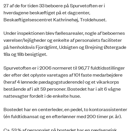
27 af de for tiden 33 beboere på Spurvetoften er i
hverdagene beskæftiget på et dagcenter,
Beskæftigelsescentret Kathrinehøj, Troldehuset.
Under inspektionen blev fællesarealer, nogle af beboernes
værelser/lejligheder og enkelte af personalets faciliteter
på henholdsvis Fjordglimt, Udsigten og Brejning Østergade
18a og 18b besigtiget.
Spurvetoften er i 2006 normeret til 96,77 fuldtidsstillinger
der efter det oplyste varetages af 101 faste medarbejdere
(heraf 4 lønnede pædagogstuderende) og et vikarkorps
bestående af i alt 59 personer. Bostedet har i alt 6 vågne
nattevagter fordelt i de enkelte huse.
Bostedet har en centerleder, en pedel, to kontorassistenter
(én fuldtidsansat og en efterlønner med 200 timer pr. år).
Ca. 53 % af personalet på bostedet har en pædagogisk