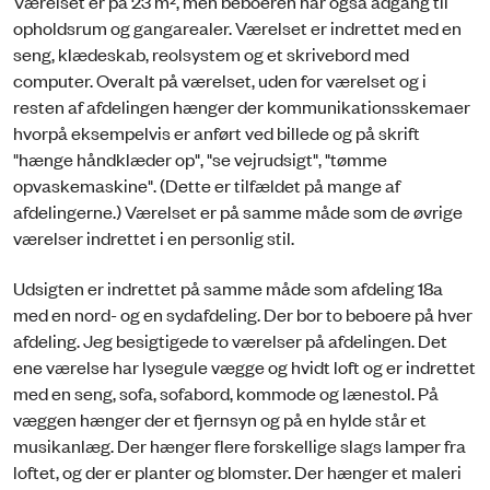
Værelset er på 23 m², men beboeren har også adgang til
opholdsrum og gangarealer. Værelset er indrettet med en
seng, klædeskab, reolsystem og et skrivebord med
computer. Overalt på værelset, uden for værelset og i
resten af afdelingen hænger der kommunikationsskemaer
hvorpå eksempelvis er anført ved billede og på skrift
"hænge håndklæder op", "se vejrudsigt", "tømme
opvaskemaskine". (Dette er tilfældet på mange af
afdelingerne.) Værelset er på samme måde som de øvrige
værelser indrettet i en personlig stil.
Udsigten er indrettet på samme måde som afdeling 18a
med en nord- og en sydafdeling. Der bor to beboere på hver
afdeling. Jeg besigtigede to værelser på afdelingen. Det
ene værelse har lysegule vægge og hvidt loft og er indrettet
med en seng, sofa, sofabord, kommode og lænestol. På
væggen hænger der et fjernsyn og på en hylde står et
musikanlæg. Der hænger flere forskellige slags lamper fra
loftet, og der er planter og blomster. Der hænger et maleri