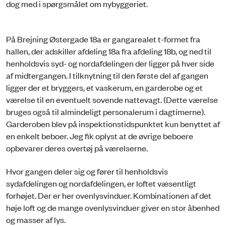
dog med i spørgsmålet om nybyggeriet.
På Brejning Østergade 18a er gangarealet t-formet fra
hallen, der adskiller afdeling 18a fra afdeling 18b, og ned til
henholdsvis syd- og nordafdelingen der ligger på hver side
af midtergangen. I tilknytning til den første del af gangen
ligger der et bryggers, et vaskerum, en garderobe og et
værelse til en eventuelt sovende nattevagt. (Dette værelse
bruges også til almindeligt personalerum i dagtimerne).
Garderoben blev på inspektionstidspunktet kun benyttet af
en enkelt beboer. Jeg fik oplyst at de øvrige beboere
opbevarer deres overtøj på værelserne.
Hvor gangen deler sig og fører til henholdsvis
sydafdelingen og nordafdelingen, er loftet væsentligt
forhøjet. Der er her ovenlysvinduer. Kombinationen af det
høje loft og de mange ovenlysvinduer giver en stor åbenhed
og masser af lys.