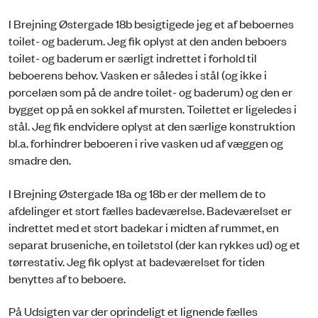
I Brejning Østergade 18b besigtigede jeg et af beboernes
toilet- og baderum. Jeg fik oplyst at den anden beboers
toilet- og baderum er særligt indrettet i forhold til
beboerens behov. Vasken er således i stål (og ikke i
porcelæn som på de andre toilet- og baderum) og den er
bygget op på en sokkel af mursten. Toilettet er ligeledes i
stål. Jeg fik endvidere oplyst at den særlige konstruktion
bl.a. forhindrer beboeren i rive vasken ud af væggen og
smadre den.
I Brejning Østergade 18a og 18b er der mellem de to
afdelinger et stort fælles badeværelse. Badeværelset er
indrettet med et stort badekar i midten af rummet, en
separat bruseniche, en toiletstol (der kan rykkes ud) og et
tørrestativ. Jeg fik oplyst at badeværelset for tiden
benyttes af to beboere.
På Udsigten var der oprindeligt et lignende fælles