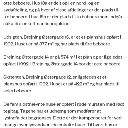
otte beboere. Hus 18a er delt op i en nord- og en
sydafdeling, og på hver af disse afdelinger er der plads til
tre beboere. I hus 18b er der plads til to beboere som indgår i
såkaldte enkeltmandsprojekter.
Udsigten, Brejning Østergade 16, er et et-planshus opført i
1992. Huset er på 377 m² og har plads til fire beboere.
Brejning Østergade 14 er på 574 m² i et plan og er ligeledes
opført i 1992. I Brejning Østergade 14 bor der otte beboere.
Skrænten, Brejning Østergade 12, er ligeledes et et-
planshus opført i 1992. Huset er på 422 m² og har plads til
seks beboere.
De fem sidstnævnte huse er opført i røde mursten med rødt
tegltag. Tagene har et udhæng som medfører at
lysindfaldet begrænses. Dette er der kompenseret for ved
mange ovenlysvinduer i de enkelte huse. Til hvert hus er