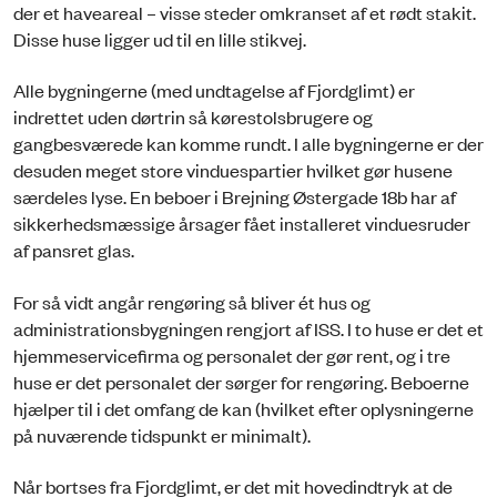
der et haveareal – visse steder omkranset af et rødt stakit.
Disse huse ligger ud til en lille stikvej.
Alle bygningerne (med undtagelse af Fjordglimt) er
indrettet uden dørtrin så kørestolsbrugere og
gangbesværede kan komme rundt. I alle bygningerne er der
desuden meget store vinduespartier hvilket gør husene
særdeles lyse. En beboer i Brejning Østergade 18b har af
sikkerhedsmæssige årsager fået installeret vinduesruder
af pansret glas.
For så vidt angår rengøring så bliver ét hus og
administrationsbygningen rengjort af ISS. I to huse er det et
hjemmeservicefirma og personalet der gør rent, og i tre
huse er det personalet der sørger for rengøring. Beboerne
hjælper til i det omfang de kan (hvilket efter oplysningerne
på nuværende tidspunkt er minimalt).
Når bortses fra Fjordglimt, er det mit hovedindtryk at de