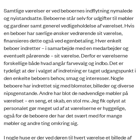
Samtlige værelser er ved beboernes indflytning nymalede
og nyistandsatte. Beboerne står selv for udgifter til møbler
og gardiner samt generel vedligeholdelse af værelset. Hvis
en beboer har særlige ønsker vedrørende sit værelse,
finansieres dette også ved egenbetaling. Hver enkelt
beboer indretter – i samarbejde med en medarbejder og
eventuelt pårørende – sit værelse. Derfor er værelserne
forskellige både hvad angår farvevalg og indbo. Det er
tydeligt at der i valget af indretning er taget udgangspunkt i
den enkelte beboers behov, smag og interesser. Nogle
beboere har indrettet sig med blomster, billeder og diverse
nipsgenstande. Andre har blot de nødvendige møbler på
værelset – en seng, et skab, en stol mv. Jeg fik oplyst at
personalet gør meget ud af at værelserne er hyggelige,
også for de beboere der har det svært med for mange
møbler og andre ting omkring sig.
I nogle huse er der ved døren til hvert værelse et billede af