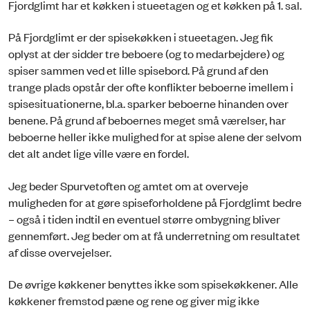
Fjordglimt har et køkken i stueetagen og et køkken på 1. sal.
På Fjordglimt er der spisekøkken i stueetagen. Jeg fik
oplyst at der sidder tre beboere (og to medarbejdere) og
spiser sammen ved et lille spisebord. På grund af den
trange plads opstår der ofte konflikter beboerne imellem i
spisesituationerne, bl.a. sparker beboerne hinanden over
benene. På grund af beboernes meget små værelser, har
beboerne heller ikke mulighed for at spise alene der selvom
det alt andet lige ville være en fordel.
Jeg beder Spurvetoften og amtet om at overveje
muligheden for at gøre spiseforholdene på Fjordglimt bedre
– også i tiden indtil en eventuel større ombygning bliver
gennemført. Jeg beder om at få underretning om resultatet
af disse overvejelser.
De øvrige køkkener benyttes ikke som spisekøkkener. Alle
køkkener fremstod pæne og rene og giver mig ikke