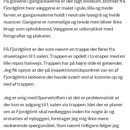
På gulvene i gangarealerne er der lagt linoleum. Bortset fra
Fjordglimt hvor væggene er malet i gule, lilla og hvide
farver, er gangarealerne holdt i neutrale lysegrå og hvide
nuancer. Gangene er rummelige og brede men bliver ikke
brugt som opholdssted. Væggene er udsmykket med
fotografier og plakater.
På Fjordglimt er der som nævnt en trappe der fører fra
stueetagen til 1. salen. Trappen er opdelt i to etaper med en
lille repos halvvejs. Trappen har på højre side et gelænder.
Jeg fik oplyst at der på inspektionstidspunktet var en af
Fjordglimts beboere der havde svært ved at komme op og
ned af trappen.
Jeg er enig med Spurvetoften i at det er problematisk at
der kun er adgang til 1. salen via trappen. Idet der er planer
om at Fjordglimt skal nedlægges inden for nogle år og
erstattes af nybyggeri, foretager jeg mig ikke mere
vedrørende spørgsmålet. Som nævnt tidligere følger jeg