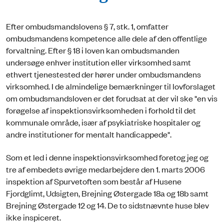
Efter ombudsmandslovens § 7, stk. 1, omfatter
ombudsmandens kompetence alle dele af den offentlige
forvaltning. Efter § 18 i loven kan ombudsmanden
undersøge enhver institution eller virksomhed samt
ethvert tjenestested der hører under ombudsmandens
virksomhed. I de almindelige bemærkninger til lovforslaget
om ombudsmandsloven er det forudsat at der vil ske "en vis
forøgelse af inspektionsvirksomheden i forhold til det
kommunale område, især af psykiatriske hospitaler og
andre institutioner for mentalt handicappede".
Som et led i denne inspektionsvirksomhed foretog jeg og
tre af embedets øvrige medarbejdere den 1. marts 2006
inspektion af Spurvetoften som består af Husene
Fjordglimt, Udsigten, Brejning Østergade 18a og 18b samt
Brejning Østergade 12 og 14. De to sidstnævnte huse blev
ikke inspiceret.