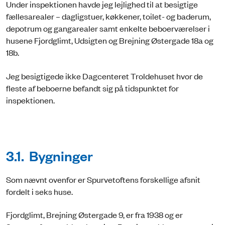
Under inspektionen havde jeg lejlighed til at besigtige
fællesarealer – dagligstuer, køkkener, toilet- og baderum,
depotrum og gangarealer samt enkelte beboerværelser i
husene Fjordglimt, Udsigten og Brejning Østergade 18a og
18b.
Jeg besigtigede ikke Dagcenteret Troldehuset hvor de
fleste af beboerne befandt sig på tidspunktet for
inspektionen.
3.1. Bygninger
Som nævnt ovenfor er Spurvetoftens forskellige afsnit
fordelt i seks huse.
Fjordglimt, Brejning Østergade 9, er fra 1938 og er