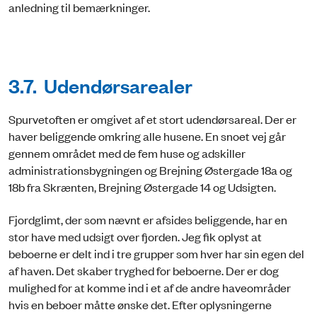
anledning til bemærkninger.
3.7. Udendørsarealer
Spurvetoften er omgivet af et stort udendørsareal. Der er
haver beliggende omkring alle husene. En snoet vej går
gennem området med de fem huse og adskiller
administrationsbygningen og Brejning Østergade 18a og
18b fra Skrænten, Brejning Østergade 14 og Udsigten.
Fjordglimt, der som nævnt er afsides beliggende, har en
stor have med udsigt over fjorden. Jeg fik oplyst at
beboerne er delt ind i tre grupper som hver har sin egen del
af haven. Det skaber tryghed for beboerne. Der er dog
mulighed for at komme ind i et af de andre haveområder
hvis en beboer måtte ønske det. Efter oplysningerne