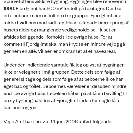
Spurvetoftens ældste bygning. Bygningen blev renoveret i
1990. Fjordglimt har 500 m² fordelt på to etager. Der bor
otte beboere som er delt op i tre grupper. Fjordglimt er et
ældre hvidt hus med rødt tag. Husets facade bærer præg af
husets alder og manglende vedligeholdelse. Huset er
afsides beliggende i forhold til de øvrige huse. For at
komme til Fjordglimt skal man krydse en mindre vej og gå
gennem en allé. Villaen er omkranset af et haveareal.
Under den indledende samtale fik jeg oplyst at bygningen
ikke er velegnet til målgruppen. Dette dels som følge af
generel slitage og dels som følge af at beboerne ikke har
eget bad og toilet. Beboernes værelser er desuden mindre
end i de øvrige huse. Ledelsen håber på at få en bevilling til
en ny bygning således at Fjordglimt inden for nogle få år
kan nedlægges.
Vejle Amt har i brev af 14. juni 2006 anført følgende: