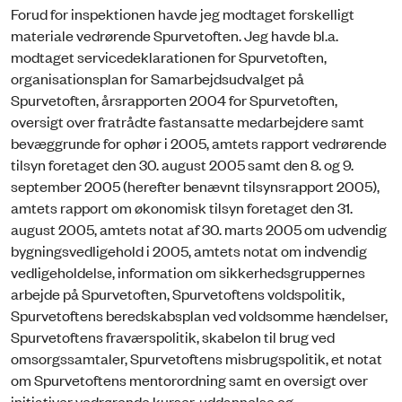
Forud for inspektionen havde jeg modtaget forskelligt
materiale vedrørende Spurvetoften. Jeg havde bl.a.
modtaget servicedeklarationen for Spurvetoften,
organisationsplan for Samarbejdsudvalget på
Spurvetoften, årsrapporten 2004 for Spurvetoften,
oversigt over fratrådte fastansatte medarbejdere samt
bevæggrunde for ophør i 2005, amtets rapport vedrørende
tilsyn foretaget den 30. august 2005 samt den 8. og 9.
september 2005 (herefter benævnt tilsynsrapport 2005),
amtets rapport om økonomisk tilsyn foretaget den 31.
august 2005, amtets notat af 30. marts 2005 om udvendig
bygningsvedligehold i 2005, amtets notat om indvendig
vedligeholdelse, information om sikkerhedsgruppernes
arbejde på Spurvetoften, Spurvetoftens voldspolitik,
Spurvetoftens beredskabsplan ved voldsomme hændelser,
Spurvetoftens fraværspolitik, skabelon til brug ved
omsorgssamtaler, Spurvetoftens misbrugspolitik, et notat
om Spurvetoftens mentorordning samt en oversigt over
initiativer vedrørende kurser, uddannelse og