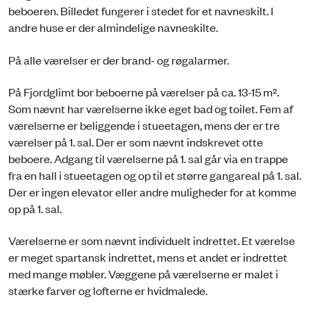
beboeren. Billedet fungerer i stedet for et navneskilt. I
andre huse er der almindelige navneskilte.
På alle værelser er der brand- og røgalarmer.
På Fjordglimt bor beboerne på værelser på ca. 13-15 m².
Som nævnt har værelserne ikke eget bad og toilet. Fem af
værelserne er beliggende i stueetagen, mens der er tre
værelser på 1. sal. Der er som nævnt indskrevet otte
beboere. Adgang til værelserne på 1. sal går via en trappe
fra en hall i stueetagen og op til et større gangareal på 1. sal.
Der er ingen elevator eller andre muligheder for at komme
op på 1. sal.
Værelserne er som nævnt individuelt indrettet. Et værelse
er meget spartansk indrettet, mens et andet er indrettet
med mange møbler. Væggene på værelserne er malet i
stærke farver og lofterne er hvidmalede.