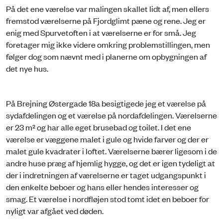
På det ene værelse var malingen skallet lidt af, men ellers
fremstod værelserne på Fjordglimt pæne og rene. Jeg er
enig med Spurvetoften i at værelserne er for små. Jeg
foretager mig ikke videre omkring problemstillingen, men
følger dog som nævnt med i planerne om opbygningen af
det nye hus.
På Brejning Østergade 18a besigtigede jeg et værelse på
sydafdelingen og et værelse på nordafdelingen. Værelserne
er 23 m² og har alle eget brusebad og toilet. I det ene
værelse er væggene malet i gule og hvide farver og der er
malet gule kvadrater i loftet. Værelserne bærer ligesom i de
andre huse præg af hjemlig hygge, og det er igen tydeligt at
der i indretningen af værelserne er taget udgangspunkt i
den enkelte beboer og hans eller hendes interesser og
smag. Et værelse i nordfløjen stod tomt idet en beboer for
nyligt var afgået ved døden.