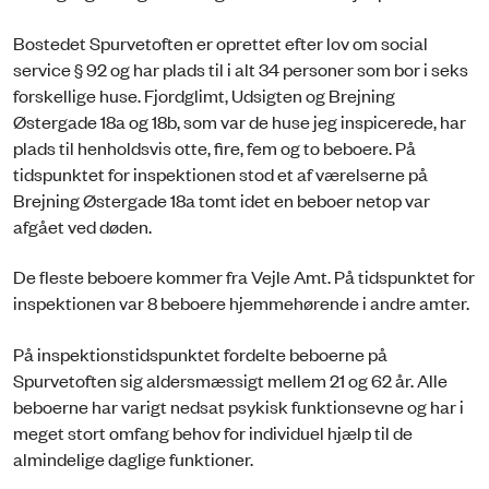
Bostedet Spurvetoften er oprettet efter lov om social
service § 92 og har plads til i alt 34 personer som bor i seks
forskellige huse. Fjordglimt, Udsigten og Brejning
Østergade 18a og 18b, som var de huse jeg inspicerede, har
plads til henholdsvis otte, fire, fem og to beboere. På
tidspunktet for inspektionen stod et af værelserne på
Brejning Østergade 18a tomt idet en beboer netop var
afgået ved døden.
De fleste beboere kommer fra Vejle Amt. På tidspunktet for
inspektionen var 8 beboere hjemmehørende i andre amter.
På inspektionstidspunktet fordelte beboerne på
Spurvetoften sig aldersmæssigt mellem 21 og 62 år. Alle
beboerne har varigt nedsat psykisk funktionsevne og har i
meget stort omfang behov for individuel hjælp til de
almindelige daglige funktioner.