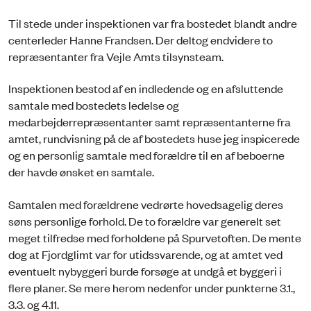
Til stede under inspektionen var fra bostedet blandt andre
centerleder Hanne Frandsen. Der deltog endvidere to
repræsentanter fra Vejle Amts tilsynsteam.
Inspektionen bestod af en indledende og en afsluttende
samtale med bostedets ledelse og
medarbejderrepræsentanter samt repræsentanterne fra
amtet, rundvisning på de af bostedets huse jeg inspicerede
og en personlig samtale med forældre til en af beboerne
der havde ønsket en samtale.
Samtalen med forældrene vedrørte hovedsagelig deres
søns personlige forhold. De to forældre var generelt set
meget tilfredse med forholdene på Spurvetoften. De mente
dog at Fjordglimt var for utidssvarende, og at amtet ved
eventuelt nybyggeri burde forsøge at undgå et byggeri i
flere planer. Se mere herom nedenfor under punkterne 3.1.,
3.3. og 4.11.